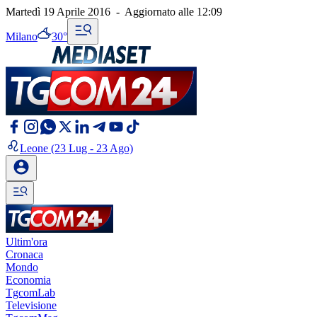
Martedì 19 Aprile 2016
-
Aggiornato alle
12:09
Milano
30°
Leone
(23 Lug - 23 Ago)
Ultim'ora
Cronaca
Mondo
Economia
TgcomLab
Televisione