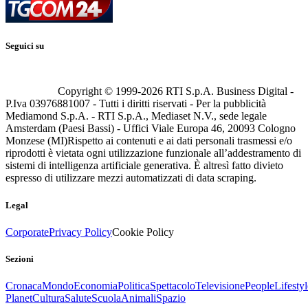
Seguici su
Copyright © 1999-
2026
RTI S.p.A. Business Digital -
P.Iva 03976881007 - Tutti i diritti riservati - Per la pubblicità
Mediamond S.p.A. - RTI S.p.A., Mediaset N.V., sede legale
Amsterdam (Paesi Bassi) - Uffici Viale Europa 46, 20093 Cologno
Monzese (MI)
Rispetto ai contenuti e ai dati personali trasmessi e/o
riprodotti è vietata ogni utilizzazione funzionale all’addestramento di
sistemi di intelligenza artificiale generativa. È altresì fatto divieto
espresso di utilizzare mezzi automatizzati di data scraping.
Legal
Corporate
Privacy Policy
Cookie Policy
Sezioni
Cronaca
Mondo
Economia
Politica
Spettacolo
Televisione
People
Lifestyl
Planet
Cultura
Salute
Scuola
Animali
Spazio