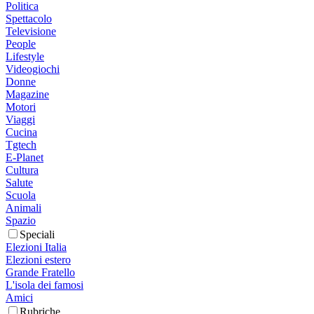
Politica
Spettacolo
Televisione
People
Lifestyle
Videogiochi
Donne
Magazine
Motori
Viaggi
Cucina
Tgtech
E-Planet
Cultura
Salute
Scuola
Animali
Spazio
Speciali
Elezioni Italia
Elezioni estero
Grande Fratello
L'isola dei famosi
Amici
Rubriche