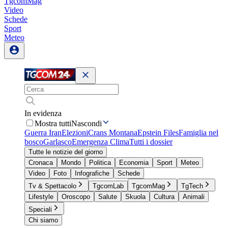
TgcomMag
Video
Schede
Sport
Meteo
In evidenza
Mostra tutti
Nascondi
Guerra Iran
Elezioni
Crans Montana
Epstein Files
Famiglia nel
bosco
Garlasco
Emergenza Clima
Tutti i dossier
Tutte le notizie del giorno
Cronaca
Mondo
Politica
Economia
Sport
Meteo
Video
Foto
Infografiche
Schede
Tv & Spettacolo
TgcomLab
TgcomMag
TgTech
Lifestyle
Oroscopo
Salute
Skuola
Cultura
Animali
Speciali
Chi siamo