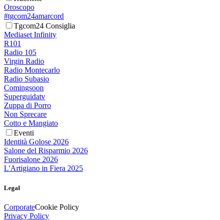
Oroscopo
#tgcom24amarcord
Tgcom24 Consiglia
Mediaset Infinity
R101
Radio 105
Virgin Radio
Radio Montecarlo
Radio Subasio
Comingsoon
Superguidatv
Zuppa di Porro
Non Sprecare
Cotto e Mangiato
Eventi
Identità Golose 2026
Salone del Risparmio 2026
Fuorisalone 2026
L'Artigiano in Fiera 2025
Legal
Corporate
Cookie Policy
Privacy Policy