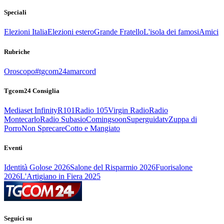
Speciali
Elezioni Italia
Elezioni estero
Grande Fratello
L'isola dei famosi
Amici
Rubriche
Oroscopo
#tgcom24amarcord
Tgcom24 Consiglia
Mediaset Infinity
R101
Radio 105
Virgin Radio
Radio
Montecarlo
Radio Subasio
Comingsoon
Superguidatv
Zuppa di
Porro
Non Sprecare
Cotto e Mangiato
Eventi
Identità Golose 2026
Salone del Risparmio 2026
Fuorisalone
2026
L'Artigiano in Fiera 2025
Seguici su