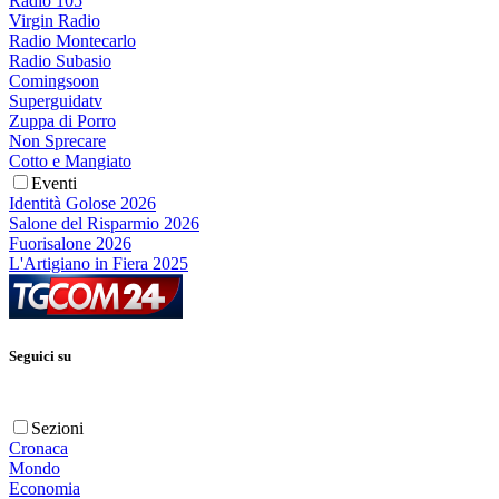
Radio 105
Virgin Radio
Radio Montecarlo
Radio Subasio
Comingsoon
Superguidatv
Zuppa di Porro
Non Sprecare
Cotto e Mangiato
Eventi
Identità Golose 2026
Salone del Risparmio 2026
Fuorisalone 2026
L'Artigiano in Fiera 2025
Seguici su
Sezioni
Cronaca
Mondo
Economia