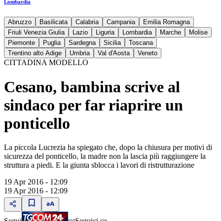
Lombardia
Abruzzo
Basilicata
Calabria
Campania
Emilia Romagna
Friuli Venezia Giulia
Lazio
Liguria
Lombardia
Marche
Molise
Piemonte
Puglia
Sardegna
Sicilia
Toscana
Trentino alto Adige
Umbria
Val d'Aosta
Veneto
CITTADINA MODELLO
Cesano, bambina scrive al
sindaco per far riaprire un
ponticello
La piccola Lucrezia ha spiegato che, dopo la chiusura per motivi di
sicurezza del ponticello, la madre non la lascia più raggiungere la
struttura a piedi. E la giunta sblocca i lavori di ristrutturazione
19 Apr 2016 - 12:09
19 Apr 2016 - 12:09
Segui
su
Seguici su