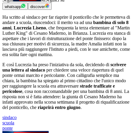
whatsapp
discover
Ha scritto al sindaco per far riaprire il ponticello che le permetteva di
andare a scuola, riuscendoci: il merito va ad una
bambina di solo 8
anni
,
Lucrezia Liseno
, che frequenta la terza elementare al "Martin
Luther King" di Cesano Maderno, in Brianza. Lucrezia era stanca di
aspettare che i lavori di ristrutturazione del ponte finissero: dopo la
sua chiusura per motivi di sicurezza, la madre Amalia infatti non la
lasciava più raggiungere l'Istituto a piedi, con le sue amichette, come
era solita fare ogni mattina.
E così Lucrezia ha preso l'iniziativa da sola, decidendo di
scrivere
una lettera al sindaco
per chiedere una veloce riapertura di quel
ponte ormai marcito e pericolante. Con calligrafia semplice ma
chiara, la bambina ha spiegato al primo cittadino che l'unico modo
per raggiungere la scuola era attraversare
strade trafficate e
pericolose
, cosa non raccomandabile per una bambina di 8 anni. La
risposta non si è fatta attendere: la giunta di Cesano Maderno ha
infatti approvato nella scorsa settimana il progetto di riqualificazione
del ponticello, che
riaprirà entro giugno
.
sindaco
scuola
ponte