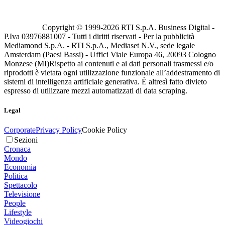
Copyright © 1999-
2026
RTI S.p.A. Business Digital -
P.Iva 03976881007 - Tutti i diritti riservati - Per la pubblicità
Mediamond S.p.A. - RTI S.p.A., Mediaset N.V., sede legale
Amsterdam (Paesi Bassi) - Uffici Viale Europa 46, 20093 Cologno
Monzese (MI)
Rispetto ai contenuti e ai dati personali trasmessi e/o
riprodotti è vietata ogni utilizzazione funzionale all’addestramento di
sistemi di intelligenza artificiale generativa. È altresì fatto divieto
espresso di utilizzare mezzi automatizzati di data scraping.
Legal
Corporate
Privacy Policy
Cookie Policy
Sezioni
Cronaca
Mondo
Economia
Politica
Spettacolo
Televisione
People
Lifestyle
Videogiochi