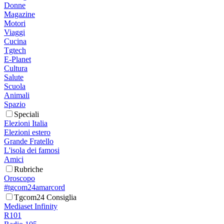
Donne
Magazine
Motori
Viaggi
Cucina
Tgtech
E-Planet
Cultura
Salute
Scuola
Animali
Spazio
Speciali
Elezioni Italia
Elezioni estero
Grande Fratello
L'isola dei famosi
Amici
Rubriche
Oroscopo
#tgcom24amarcord
Tgcom24 Consiglia
Mediaset Infinity
R101