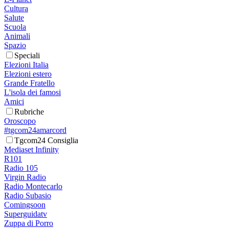
Cultura
Salute
Scuola
Animali
Spazio
Speciali
Elezioni Italia
Elezioni estero
Grande Fratello
L'isola dei famosi
Amici
Rubriche
Oroscopo
#tgcom24amarcord
Tgcom24 Consiglia
Mediaset Infinity
R101
Radio 105
Virgin Radio
Radio Montecarlo
Radio Subasio
Comingsoon
Superguidatv
Zuppa di Porro