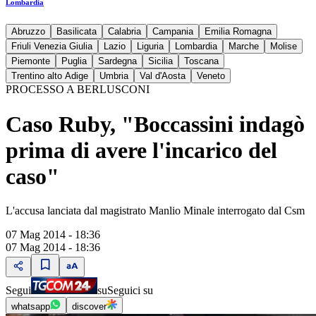
Lombardia
Abruzzo
Basilicata
Calabria
Campania
Emilia Romagna
Friuli Venezia Giulia
Lazio
Liguria
Lombardia
Marche
Molise
Piemonte
Puglia
Sardegna
Sicilia
Toscana
Trentino alto Adige
Umbria
Val d'Aosta
Veneto
PROCESSO A BERLUSCONI
Caso Ruby, "Boccassini indagò
prima di avere l'incarico del
caso"
L'accusa lanciata dal magistrato Manlio Minale interrogato dal Csm
07 Mag 2014 - 18:36
07 Mag 2014 - 18:36
Segui
su
Seguici su
whatsapp
discover