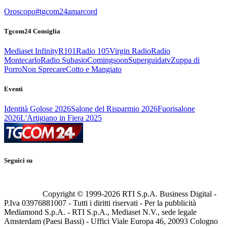
Oroscopo
#tgcom24amarcord
Tgcom24 Consiglia
Mediaset Infinity
R101
Radio 105
Virgin Radio
Radio
Montecarlo
Radio Subasio
Comingsoon
Superguidatv
Zuppa di
Porro
Non Sprecare
Cotto e Mangiato
Eventi
Identità Golose 2026
Salone del Risparmio 2026
Fuorisalone
2026
L'Artigiano in Fiera 2025
Seguici su
Copyright © 1999-
2026
RTI S.p.A. Business Digital -
P.Iva 03976881007 - Tutti i diritti riservati - Per la pubblicità
Mediamond S.p.A. - RTI S.p.A., Mediaset N.V., sede legale
Amsterdam (Paesi Bassi) - Uffici Viale Europa 46, 20093 Cologno