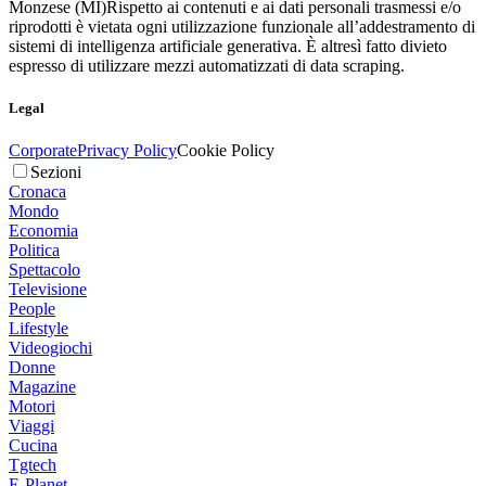
Monzese (MI)
Rispetto ai contenuti e ai dati personali trasmessi e/o
riprodotti è vietata ogni utilizzazione funzionale all’addestramento di
sistemi di intelligenza artificiale generativa. È altresì fatto divieto
espresso di utilizzare mezzi automatizzati di data scraping.
Legal
Corporate
Privacy Policy
Cookie Policy
Sezioni
Cronaca
Mondo
Economia
Politica
Spettacolo
Televisione
People
Lifestyle
Videogiochi
Donne
Magazine
Motori
Viaggi
Cucina
Tgtech
E-Planet