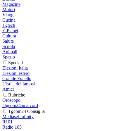
Magazine
Motori
Viaggi
Cucina
Tgtech
E-Planet
Cultura
Salute
Scuola
Animali
Spazio
Speciali
Elezioni Italia
Elezioni estero
Grande Fratello
L'isola dei famosi
Amici
Rubriche
Oroscopo
#tgcom24amarcord
Tgcom24 Consiglia
Mediaset Infinity
R101
Radio 105