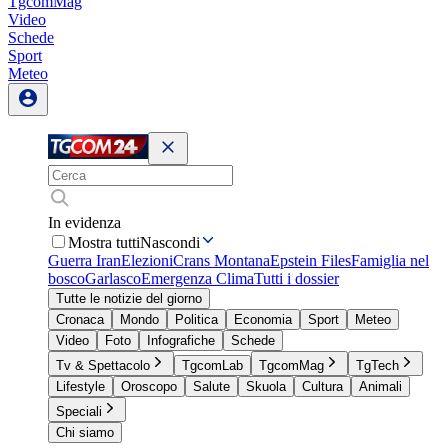
TgcomMag
Video
Schede
Sport
Meteo
In evidenza
Mostra tutti
Nascondi
Guerra Iran
Elezioni
Crans Montana
Epstein Files
Famiglia nel
bosco
Garlasco
Emergenza Clima
Tutti i dossier
Tutte le notizie del giorno
Cronaca
Mondo
Politica
Economia
Sport
Meteo
Video
Foto
Infografiche
Schede
Tv & Spettacolo
TgcomLab
TgcomMag
TgTech
Lifestyle
Oroscopo
Salute
Skuola
Cultura
Animali
Speciali
Chi siamo