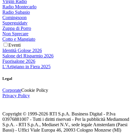
Virgin Radio
Radio Montecarlo
Radio Subasio
Comingsoon
Superguidatv
Zuppa di Porro
Non Sprecare
Cotto e Mangiato
Eventi
Identità Golose 2026
Salone del Risparmio 2026
Fuorisalone 2026
L'Artigiano in Fiera 2025
Legal
Corporate
Cookie Policy
Privacy Policy
Copyright © 1999-
2026
RTI S.p.A. Business Digital - P.Iva
03976881007 - Tutti i diritti riservati - Per la pubblicità Mediamond
S.p.A. - RTI S.p.A., Mediaset N.V., sede legale Amsterdam (Paesi
Bassi) - Uffici Viale Europa 46, 20093 Cologno Monzese (MI)