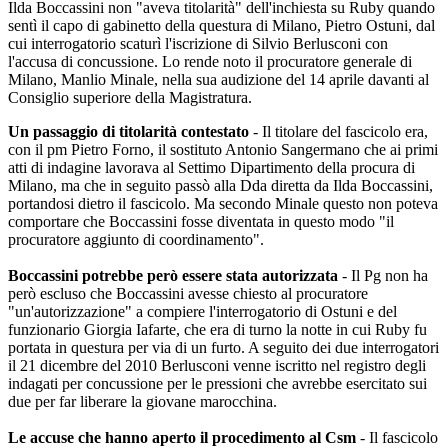
Ilda Boccassini non "aveva titolarità" dell'inchiesta su Ruby quando
sentì il capo di gabinetto della questura di Milano, Pietro Ostuni, dal
cui interrogatorio scaturì l'iscrizione di Silvio Berlusconi con
l'accusa di concussione. Lo rende noto il procuratore generale di
Milano, Manlio Minale, nella sua audizione del 14 aprile davanti al
Consiglio superiore della Magistratura.
Un passaggio di titolarità contestato
- Il titolare del fascicolo era,
con il pm Pietro Forno, il sostituto Antonio Sangermano che ai primi
atti di indagine lavorava al Settimo Dipartimento della procura di
Milano, ma che in seguito passò alla Dda diretta da Ilda Boccassini,
portandosi dietro il fascicolo. Ma secondo Minale questo non poteva
comportare che Boccassini fosse diventata in questo modo "il
procuratore aggiunto di coordinamento".
Boccassini potrebbe però essere stata autorizzata
- Il Pg non ha
però escluso che Boccassini avesse chiesto al procuratore
"un'autorizzazione" a compiere l'interrogatorio di Ostuni e del
funzionario Giorgia Iafarte, che era di turno la notte in cui Ruby fu
portata in questura per via di un furto. A seguito dei due interrogatori
il 21 dicembre del 2010 Berlusconi venne iscritto nel registro degli
indagati per concussione per le pressioni che avrebbe esercitato sui
due per far liberare la giovane marocchina.
Le accuse che hanno aperto il procedimento al Csm
- Il fascicolo