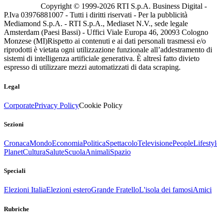
Copyright © 1999-
2026
RTI S.p.A. Business Digital -
P.Iva 03976881007 - Tutti i diritti riservati - Per la pubblicità
Mediamond S.p.A. - RTI S.p.A., Mediaset N.V., sede legale
Amsterdam (Paesi Bassi) - Uffici Viale Europa 46, 20093 Cologno
Monzese (MI)
Rispetto ai contenuti e ai dati personali trasmessi e/o
riprodotti è vietata ogni utilizzazione funzionale all’addestramento di
sistemi di intelligenza artificiale generativa. È altresì fatto divieto
espresso di utilizzare mezzi automatizzati di data scraping.
Legal
Corporate
Privacy Policy
Cookie Policy
Sezioni
Cronaca
Mondo
Economia
Politica
Spettacolo
Televisione
People
Lifestyl
Planet
Cultura
Salute
Scuola
Animali
Spazio
Speciali
Elezioni Italia
Elezioni estero
Grande Fratello
L'isola dei famosi
Amici
Rubriche