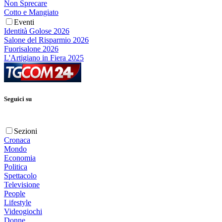
Non Sprecare
Cotto e Mangiato
Eventi
Identità Golose 2026
Salone del Risparmio 2026
Fuorisalone 2026
L'Artigiano in Fiera 2025
Seguici su
Sezioni
Cronaca
Mondo
Economia
Politica
Spettacolo
Televisione
People
Lifestyle
Videogiochi
Donne