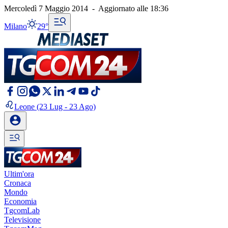
Mercoledì 7 Maggio 2014
-
Aggiornato alle
18:36
Milano
29°
Leone
(23 Lug - 23 Ago)
Ultim'ora
Cronaca
Mondo
Economia
TgcomLab
Televisione