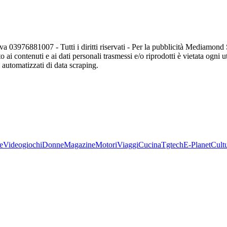
va 03976881007 - Tutti i diritti riservati - Per la pubblicità Mediamon
o ai contenuti e ai dati personali trasmessi e/o riprodotti è vietata ogni 
zi automatizzati di data scraping.
e
Videogiochi
Donne
Magazine
Motori
Viaggi
Cucina
Tgtech
E-Planet
Cult