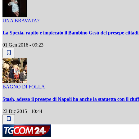
UNA BRAVATA?
La Spezia, rapito e impiccato il Bambino Gesù del presepe cittad
01 Gen 2016 - 09:23
BAGNO DI FOLLA
Stash, adesso il presepe di Napoli ha anche la statuetta con il ciuff
23 Dic 2015 - 10:44