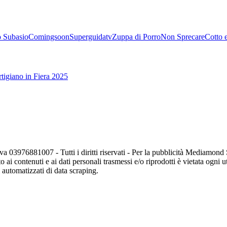
 Subasio
Comingsoon
Superguidatv
Zuppa di Porro
Non Sprecare
Cotto 
tigiano in Fiera 2025
va 03976881007 - Tutti i diritti riservati - Per la pubblicità Mediamon
o ai contenuti e ai dati personali trasmessi e/o riprodotti è vietata ogni 
zi automatizzati di data scraping.