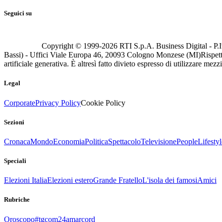
Seguici su
Copyright © 1999-
2026
RTI S.p.A. Business Digital - P.I
Bassi) - Uffici Viale Europa 46, 20093 Cologno Monzese (MI)
Rispett
artificiale generativa. È altresì fatto divieto espresso di utilizzare mez
Legal
Corporate
Privacy Policy
Cookie Policy
Sezioni
Cronaca
Mondo
Economia
Politica
Spettacolo
Televisione
People
Lifestyl
Speciali
Elezioni Italia
Elezioni estero
Grande Fratello
L'isola dei famosi
Amici
Rubriche
Oroscopo
#tgcom24amarcord