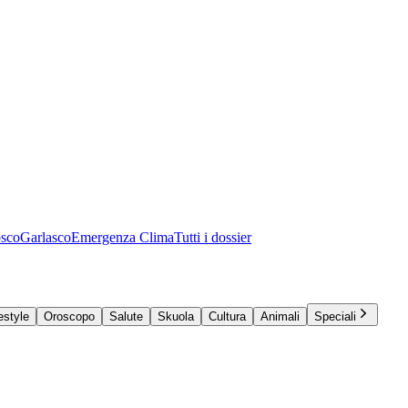
osco
Garlasco
Emergenza Clima
Tutti i dossier
estyle
Oroscopo
Salute
Skuola
Cultura
Animali
Speciali