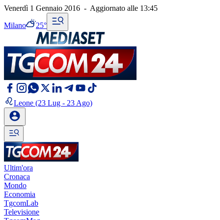
Venerdì 1 Gennaio 2016
-
Aggiornato alle
13:45
Milano
25°
Leone
(23 Lug - 23 Ago)
Ultim'ora
Cronaca
Mondo
Economia
TgcomLab
Televisione