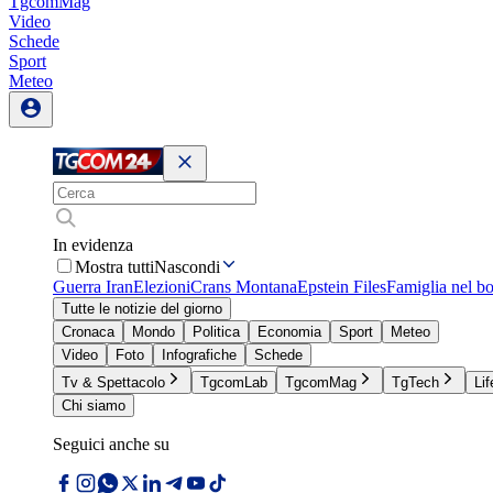
TgcomMag
Video
Schede
Sport
Meteo
In evidenza
Mostra tutti
Nascondi
Guerra Iran
Elezioni
Crans Montana
Epstein Files
Famiglia nel b
Tutte le notizie del giorno
Cronaca
Mondo
Politica
Economia
Sport
Meteo
Video
Foto
Infografiche
Schede
Tv & Spettacolo
TgcomLab
TgcomMag
TgTech
Lif
Chi siamo
Seguici anche su