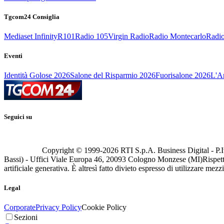
Tgcom24 Consiglia
Mediaset Infinity
R101
Radio 105
Virgin Radio
Radio Montecarlo
Radio
Eventi
Identità Golose 2026
Salone del Risparmio 2026
Fuorisalone 2026
L'Ar
Seguici su
Copyright © 1999-
2026
RTI S.p.A. Business Digital - P.I
Bassi) - Uffici Viale Europa 46, 20093 Cologno Monzese (MI)
Rispett
artificiale generativa. È altresì fatto divieto espresso di utilizzare mez
Legal
Corporate
Privacy Policy
Cookie Policy
Sezioni