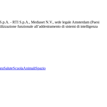
d S.p.A. - RTI S.p.A., Mediaset N.V., sede legale Amsterdam (Paesi
utilizzazione funzionale all’addestramento di sistemi di intelligenza
ura
Salute
Scuola
Animali
Spazio