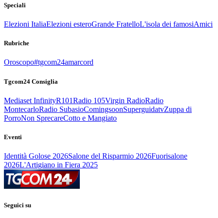
Speciali
Elezioni Italia
Elezioni estero
Grande Fratello
L'isola dei famosi
Amici
Rubriche
Oroscopo
#tgcom24amarcord
Tgcom24 Consiglia
Mediaset Infinity
R101
Radio 105
Virgin Radio
Radio
Montecarlo
Radio Subasio
Comingsoon
Superguidatv
Zuppa di
Porro
Non Sprecare
Cotto e Mangiato
Eventi
Identità Golose 2026
Salone del Risparmio 2026
Fuorisalone
2026
L'Artigiano in Fiera 2025
Seguici su