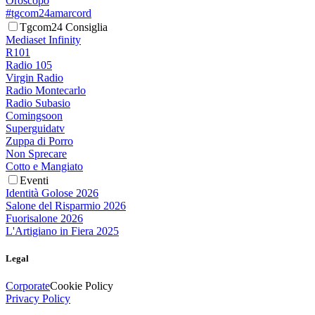
Oroscopo
#tgcom24amarcord
Tgcom24 Consiglia
Mediaset Infinity
R101
Radio 105
Virgin Radio
Radio Montecarlo
Radio Subasio
Comingsoon
Superguidatv
Zuppa di Porro
Non Sprecare
Cotto e Mangiato
Eventi
Identità Golose 2026
Salone del Risparmio 2026
Fuorisalone 2026
L'Artigiano in Fiera 2025
Legal
Corporate
Cookie Policy
Privacy Policy