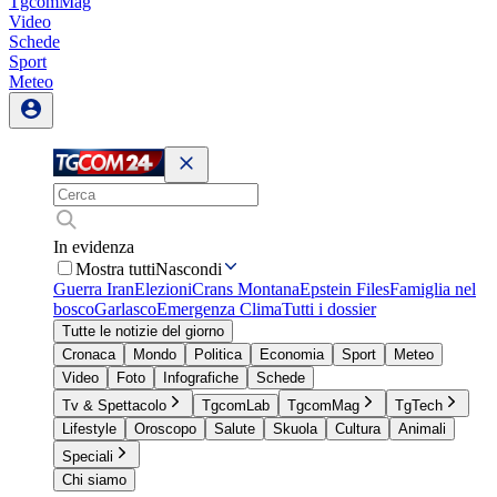
TgcomMag
Video
Schede
Sport
Meteo
In evidenza
Mostra tutti
Nascondi
Guerra Iran
Elezioni
Crans Montana
Epstein Files
Famiglia nel
bosco
Garlasco
Emergenza Clima
Tutti i dossier
Tutte le notizie del giorno
Cronaca
Mondo
Politica
Economia
Sport
Meteo
Video
Foto
Infografiche
Schede
Tv & Spettacolo
TgcomLab
TgcomMag
TgTech
Lifestyle
Oroscopo
Salute
Skuola
Cultura
Animali
Speciali
Chi siamo