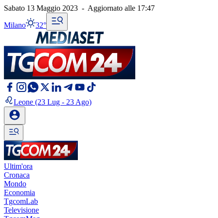
Sabato 13 Maggio 2023
-
Aggiornato alle
17:47
Milano
32°
Leone
(23 Lug - 23 Ago)
Ultim'ora
Cronaca
Mondo
Economia
TgcomLab
Televisione