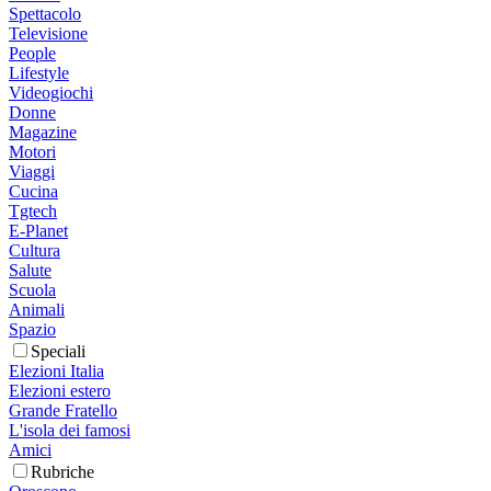
Spettacolo
Televisione
People
Lifestyle
Videogiochi
Donne
Magazine
Motori
Viaggi
Cucina
Tgtech
E-Planet
Cultura
Salute
Scuola
Animali
Spazio
Speciali
Elezioni Italia
Elezioni estero
Grande Fratello
L'isola dei famosi
Amici
Rubriche