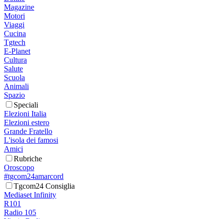
Magazine
Motori
Viaggi
Cucina
Tgtech
E-Planet
Cultura
Salute
Scuola
Animali
Spazio
Speciali
Elezioni Italia
Elezioni estero
Grande Fratello
L'isola dei famosi
Amici
Rubriche
Oroscopo
#tgcom24amarcord
Tgcom24 Consiglia
Mediaset Infinity
R101
Radio 105