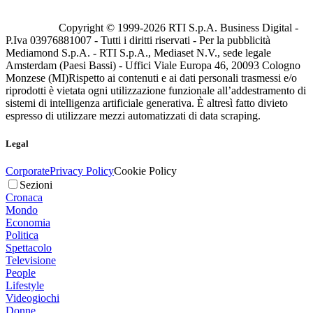
Copyright © 1999-
2026
RTI S.p.A. Business Digital -
P.Iva 03976881007 - Tutti i diritti riservati - Per la pubblicità
Mediamond S.p.A. - RTI S.p.A., Mediaset N.V., sede legale
Amsterdam (Paesi Bassi) - Uffici Viale Europa 46, 20093 Cologno
Monzese (MI)
Rispetto ai contenuti e ai dati personali trasmessi e/o
riprodotti è vietata ogni utilizzazione funzionale all’addestramento di
sistemi di intelligenza artificiale generativa. È altresì fatto divieto
espresso di utilizzare mezzi automatizzati di data scraping.
Legal
Corporate
Privacy Policy
Cookie Policy
Sezioni
Cronaca
Mondo
Economia
Politica
Spettacolo
Televisione
People
Lifestyle
Videogiochi
Donne