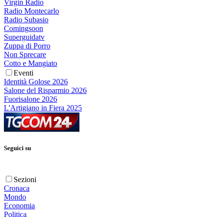
Virgin Radio
Radio Montecarlo
Radio Subasio
Comingsoon
Superguidatv
Zuppa di Porro
Non Sprecare
Cotto e Mangiato
Eventi
Identità Golose 2026
Salone del Risparmio 2026
Fuorisalone 2026
L'Artigiano in Fiera 2025
Seguici su
Sezioni
Cronaca
Mondo
Economia
Politica