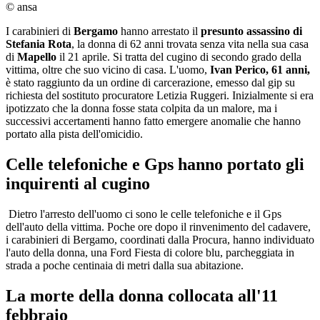
© ansa
I carabinieri di
Bergamo
hanno arrestato il
presunto assassino di
Stefania Rota
, la donna di 62 anni trovata senza vita nella sua casa
di
Mapello
il 21 aprile. Si tratta del cugino di secondo grado della
vittima, oltre che suo vicino di casa. L'uomo,
Ivan Perico, 61 anni,
è stato raggiunto da un ordine di carcerazione, emesso dal gip su
richiesta del sostituto procuratore Letizia Ruggeri. Inizialmente si era
ipotizzato che la donna fosse stata colpita da un malore, ma i
successivi accertamenti hanno fatto emergere anomalie che hanno
portato alla pista dell'omicidio.
Celle telefoniche e Gps hanno portato gli
inquirenti al cugino
Dietro l'arresto dell'uomo ci sono le celle telefoniche e il Gps
dell'auto della vittima. Poche ore dopo il rinvenimento del cadavere,
i carabinieri di Bergamo, coordinati dalla Procura, hanno individuato
l'auto della donna, una Ford Fiesta di colore blu, parcheggiata in
strada a poche centinaia di metri dalla sua abitazione.
La morte della donna collocata all'11
febbraio