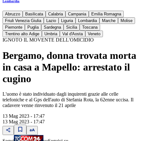
Lombardia
Abruzzo
Basilicata
Calabria
Campania
Emilia Romagna
Friuli Venezia Giulia
Lazio
Liguria
Lombardia
Marche
Molise
Piemonte
Puglia
Sardegna
Sicilia
Toscana
Trentino alto Adige
Umbria
Val d'Aosta
Veneto
IGNOTO IL MOVENTE DELL'OMICIDIO
Bergamo, donna trovata morta
in casa a Mapello: arrestato il
cugino
L'uomo è stato individuato dagli inquirenti grazie alle celle
telefoniche e al Gps dell'auto di Stefania Rota, la 62enne uccisa. Il
cadavere venne rinvenuto il 21 aprile
13 Mag 2023 - 17:47
13 Mag 2023 - 17:47
Segui
su
Seguici su