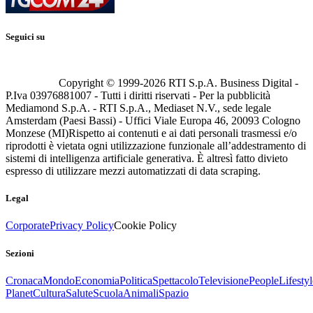
Seguici su
Copyright © 1999-
2026
RTI S.p.A. Business Digital -
P.Iva 03976881007 - Tutti i diritti riservati - Per la pubblicità
Mediamond S.p.A. - RTI S.p.A., Mediaset N.V., sede legale
Amsterdam (Paesi Bassi) - Uffici Viale Europa 46, 20093 Cologno
Monzese (MI)
Rispetto ai contenuti e ai dati personali trasmessi e/o
riprodotti è vietata ogni utilizzazione funzionale all’addestramento di
sistemi di intelligenza artificiale generativa. È altresì fatto divieto
espresso di utilizzare mezzi automatizzati di data scraping.
Legal
Corporate
Privacy Policy
Cookie Policy
Sezioni
Cronaca
Mondo
Economia
Politica
Spettacolo
Televisione
People
Lifestyl
Planet
Cultura
Salute
Scuola
Animali
Spazio