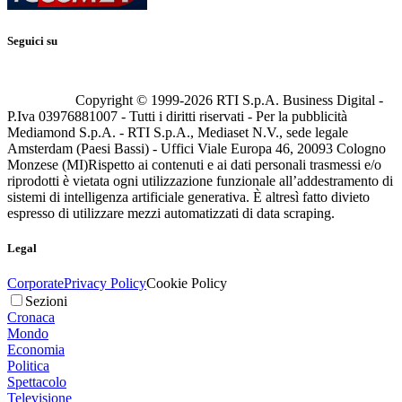
Seguici su
Copyright © 1999-
2026
RTI S.p.A. Business Digital -
P.Iva 03976881007 - Tutti i diritti riservati - Per la pubblicità
Mediamond S.p.A. - RTI S.p.A., Mediaset N.V., sede legale
Amsterdam (Paesi Bassi) - Uffici Viale Europa 46, 20093 Cologno
Monzese (MI)
Rispetto ai contenuti e ai dati personali trasmessi e/o
riprodotti è vietata ogni utilizzazione funzionale all’addestramento di
sistemi di intelligenza artificiale generativa. È altresì fatto divieto
espresso di utilizzare mezzi automatizzati di data scraping.
Legal
Corporate
Privacy Policy
Cookie Policy
Sezioni
Cronaca
Mondo
Economia
Politica
Spettacolo
Televisione