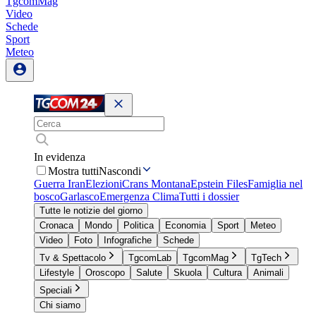
TgcomMag
Video
Schede
Sport
Meteo
In evidenza
Mostra tutti
Nascondi
Guerra Iran
Elezioni
Crans Montana
Epstein Files
Famiglia nel
bosco
Garlasco
Emergenza Clima
Tutti i dossier
Tutte le notizie del giorno
Cronaca
Mondo
Politica
Economia
Sport
Meteo
Video
Foto
Infografiche
Schede
Tv & Spettacolo
TgcomLab
TgcomMag
TgTech
Lifestyle
Oroscopo
Salute
Skuola
Cultura
Animali
Speciali
Chi siamo