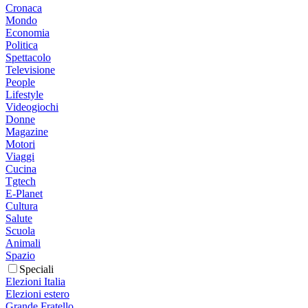
Cronaca
Mondo
Economia
Politica
Spettacolo
Televisione
People
Lifestyle
Videogiochi
Donne
Magazine
Motori
Viaggi
Cucina
Tgtech
E-Planet
Cultura
Salute
Scuola
Animali
Spazio
Speciali
Elezioni Italia
Elezioni estero
Grande Fratello