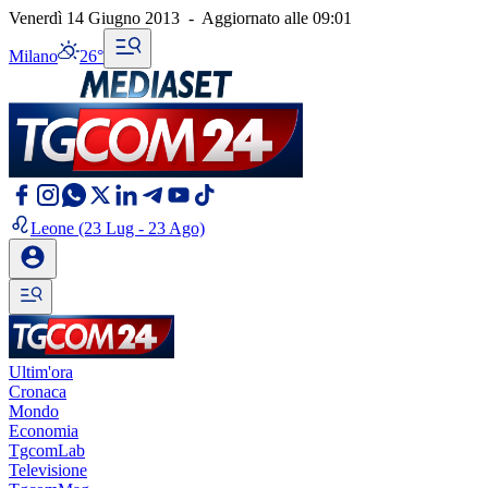
Venerdì 14 Giugno 2013
-
Aggiornato alle
09:01
Milano
26°
Leone
(23 Lug - 23 Ago)
Ultim'ora
Cronaca
Mondo
Economia
TgcomLab
Televisione