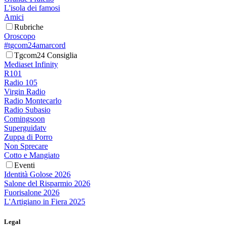
L'isola dei famosi
Amici
Rubriche
Oroscopo
#tgcom24amarcord
Tgcom24 Consiglia
Mediaset Infinity
R101
Radio 105
Virgin Radio
Radio Montecarlo
Radio Subasio
Comingsoon
Superguidatv
Zuppa di Porro
Non Sprecare
Cotto e Mangiato
Eventi
Identità Golose 2026
Salone del Risparmio 2026
Fuorisalone 2026
L'Artigiano in Fiera 2025
Legal