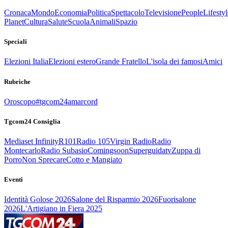
Cronaca
Mondo
Economia
Politica
Spettacolo
Televisione
People
Lifestyl
Planet
Cultura
Salute
Scuola
Animali
Spazio
Speciali
Elezioni Italia
Elezioni estero
Grande Fratello
L'isola dei famosi
Amici
Rubriche
Oroscopo
#tgcom24amarcord
Tgcom24 Consiglia
Mediaset Infinity
R101
Radio 105
Virgin Radio
Radio
Montecarlo
Radio Subasio
Comingsoon
Superguidatv
Zuppa di
Porro
Non Sprecare
Cotto e Mangiato
Eventi
Identità Golose 2026
Salone del Risparmio 2026
Fuorisalone
2026
L'Artigiano in Fiera 2025