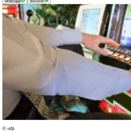
whatsapp
discover
© -afp