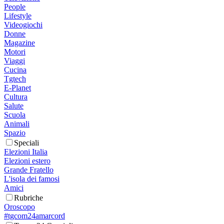
People
Lifestyle
Videogiochi
Donne
Magazine
Motori
Viaggi
Cucina
Tgtech
E-Planet
Cultura
Salute
Scuola
Animali
Spazio
Speciali
Elezioni Italia
Elezioni estero
Grande Fratello
L'isola dei famosi
Amici
Rubriche
Oroscopo
#tgcom24amarcord