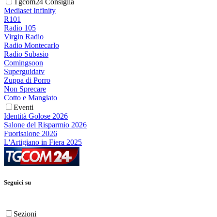
Tgcom24 Consiglia
Mediaset Infinity
R101
Radio 105
Virgin Radio
Radio Montecarlo
Radio Subasio
Comingsoon
Superguidatv
Zuppa di Porro
Non Sprecare
Cotto e Mangiato
Eventi
Identità Golose 2026
Salone del Risparmio 2026
Fuorisalone 2026
L'Artigiano in Fiera 2025
Seguici su
Sezioni