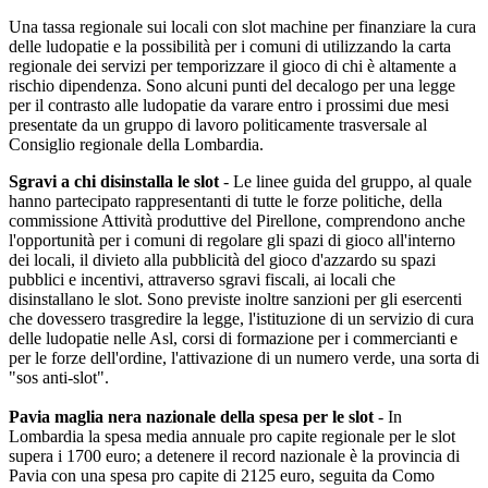
Una tassa regionale sui locali con slot machine per finanziare la cura
delle ludopatie e la possibilità per i comuni di utilizzando la carta
regionale dei servizi per temporizzare il gioco di chi è altamente a
rischio dipendenza. Sono alcuni punti del decalogo per una legge
per il contrasto alle ludopatie da varare entro i prossimi due mesi
presentate da un gruppo di lavoro politicamente trasversale al
Consiglio regionale della Lombardia.
Sgravi a chi disinstalla le slot
- Le linee guida del gruppo, al quale
hanno partecipato rappresentanti di tutte le forze politiche, della
commissione Attività produttive del Pirellone, comprendono anche
l'opportunità per i comuni di regolare gli spazi di gioco all'interno
dei locali, il divieto alla pubblicità del gioco d'azzardo su spazi
pubblici e incentivi, attraverso sgravi fiscali, ai locali che
disinstallano le slot. Sono previste inoltre sanzioni per gli esercenti
che dovessero trasgredire la legge, l'istituzione di un servizio di cura
delle ludopatie nelle Asl, corsi di formazione per i commercianti e
per le forze dell'ordine, l'attivazione di un numero verde, una sorta di
"sos anti-slot".
Pavia maglia nera nazionale della spesa per le slot
- In
Lombardia la spesa media annuale pro capite regionale per le slot
supera i 1700 euro; a detenere il record nazionale è la provincia di
Pavia con una spesa pro capite di 2125 euro, seguita da Como