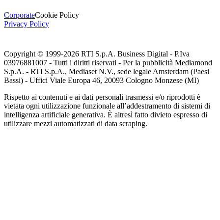
Corporate
Cookie Policy
Privacy Policy
Copyright © 1999-
2026
RTI S.p.A. Business Digital - P.Iva
03976881007 - Tutti i diritti riservati - Per la pubblicità Mediamond
S.p.A. - RTI S.p.A., Mediaset N.V., sede legale Amsterdam (Paesi
Bassi) - Uffici Viale Europa 46, 20093 Cologno Monzese (MI)
Rispetto ai contenuti e ai dati personali trasmessi e/o riprodotti è
vietata ogni utilizzazione funzionale all’addestramento di sistemi di
intelligenza artificiale generativa. È altresì fatto divieto espresso di
utilizzare mezzi automatizzati di data scraping.