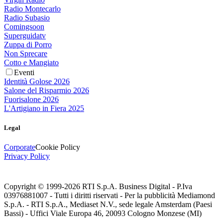
Radio Montecarlo
Radio Subasio
Comingsoon
Superguidatv
Zuppa di Porro
Non Sprecare
Cotto e Mangiato
Eventi
Identità Golose 2026
Salone del Risparmio 2026
Fuorisalone 2026
L'Artigiano in Fiera 2025
Legal
Corporate
Cookie Policy
Privacy Policy
Copyright © 1999-
2026
RTI S.p.A. Business Digital - P.Iva
03976881007 - Tutti i diritti riservati - Per la pubblicità Mediamond
S.p.A. - RTI S.p.A., Mediaset N.V., sede legale Amsterdam (Paesi
Bassi) - Uffici Viale Europa 46, 20093 Cologno Monzese (MI)