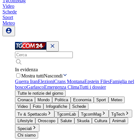
TgcomMag
Video
Schede
Sport
Meteo
In evidenza
Mostra tutti
Nascondi
Guerra Iran
Elezioni
Crans Montana
Epstein Files
Famiglia nel
bosco
Garlasco
Emergenza Clima
Tutti i dossier
Tutte le notizie del giorno
Cronaca
Mondo
Politica
Economia
Sport
Meteo
Video
Foto
Infografiche
Schede
Tv & Spettacolo
TgcomLab
TgcomMag
TgTech
Lifestyle
Oroscopo
Salute
Skuola
Cultura
Animali
Speciali
Chi siamo