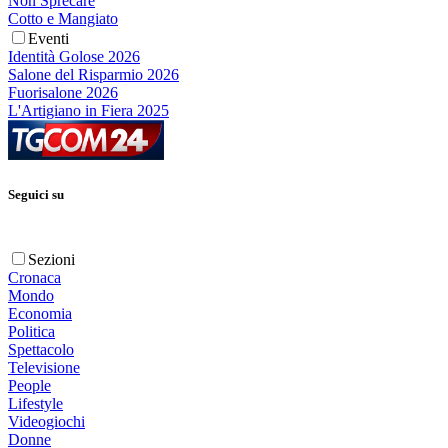
Non Sprecare
Cotto e Mangiato
Eventi
Identità Golose 2026
Salone del Risparmio 2026
Fuorisalone 2026
L'Artigiano in Fiera 2025
Seguici su
Sezioni
Cronaca
Mondo
Economia
Politica
Spettacolo
Televisione
People
Lifestyle
Videogiochi
Donne