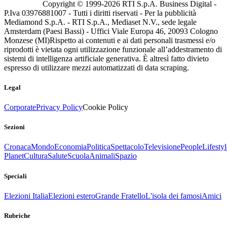
Copyright © 1999-
2026
RTI S.p.A. Business Digital -
P.Iva 03976881007 - Tutti i diritti riservati - Per la pubblicità
Mediamond S.p.A. - RTI S.p.A., Mediaset N.V., sede legale
Amsterdam (Paesi Bassi) - Uffici Viale Europa 46, 20093 Cologno
Monzese (MI)
Rispetto ai contenuti e ai dati personali trasmessi e/o
riprodotti è vietata ogni utilizzazione funzionale all’addestramento di
sistemi di intelligenza artificiale generativa. È altresì fatto divieto
espresso di utilizzare mezzi automatizzati di data scraping.
Legal
Corporate
Privacy Policy
Cookie Policy
Sezioni
Cronaca
Mondo
Economia
Politica
Spettacolo
Televisione
People
Lifestyl
Planet
Cultura
Salute
Scuola
Animali
Spazio
Speciali
Elezioni Italia
Elezioni estero
Grande Fratello
L'isola dei famosi
Amici
Rubriche