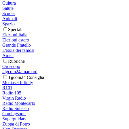
Cultura
Salute
Scuola
Animali
Spazio
Speciali
Elezioni Italia
Elezioni estero
Grande Fratello
L'isola dei famosi
Amici
Rubriche
Oroscopo
#tgcom24amarcord
Tgcom24 Consiglia
Mediaset Infinity
R101
Radio 105
Virgin Radio
Radio Montecarlo
Radio Subasio
Comingsoon
Superguidatv
Zuppa di Porro