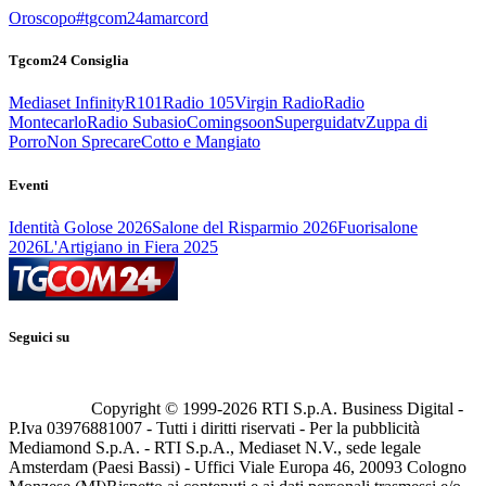
Oroscopo
#tgcom24amarcord
Tgcom24 Consiglia
Mediaset Infinity
R101
Radio 105
Virgin Radio
Radio
Montecarlo
Radio Subasio
Comingsoon
Superguidatv
Zuppa di
Porro
Non Sprecare
Cotto e Mangiato
Eventi
Identità Golose 2026
Salone del Risparmio 2026
Fuorisalone
2026
L'Artigiano in Fiera 2025
Seguici su
Copyright © 1999-
2026
RTI S.p.A. Business Digital -
P.Iva 03976881007 - Tutti i diritti riservati - Per la pubblicità
Mediamond S.p.A. - RTI S.p.A., Mediaset N.V., sede legale
Amsterdam (Paesi Bassi) - Uffici Viale Europa 46, 20093 Cologno