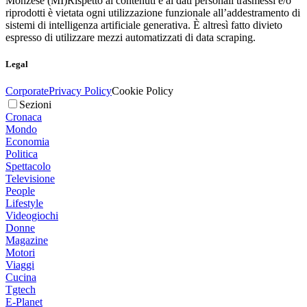
Monzese (MI)
Rispetto ai contenuti e ai dati personali trasmessi e/o
riprodotti è vietata ogni utilizzazione funzionale all’addestramento di
sistemi di intelligenza artificiale generativa. È altresì fatto divieto
espresso di utilizzare mezzi automatizzati di data scraping.
Legal
Corporate
Privacy Policy
Cookie Policy
Sezioni
Cronaca
Mondo
Economia
Politica
Spettacolo
Televisione
People
Lifestyle
Videogiochi
Donne
Magazine
Motori
Viaggi
Cucina
Tgtech
E-Planet