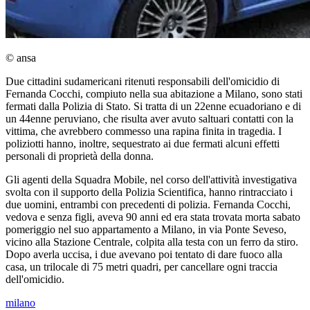
© ansa
Due cittadini sudamericani ritenuti responsabili dell'omicidio di
Fernanda Cocchi, compiuto nella sua abitazione a Milano, sono stati
fermati dalla Polizia di Stato. Si tratta di un 22enne ecuadoriano e di
un 44enne peruviano, che risulta aver avuto saltuari contatti con la
vittima, che avrebbero commesso una rapina finita in tragedia. I
poliziotti hanno, inoltre, sequestrato ai due fermati alcuni effetti
personali di proprietà della donna.
Gli agenti della Squadra Mobile, nel corso dell'attività investigativa
svolta con il supporto della Polizia Scientifica, hanno rintracciato i
due uomini, entrambi con precedenti di polizia. Fernanda Cocchi,
vedova e senza figli, aveva 90 anni ed era stata trovata morta sabato
pomeriggio nel suo appartamento a Milano, in via Ponte Seveso,
vicino alla Stazione Centrale, colpita alla testa con un ferro da stiro.
Dopo averla uccisa, i due avevano poi tentato di dare fuoco alla
casa, un trilocale di 75 metri quadri, per cancellare ogni traccia
dell'omicidio.
milano