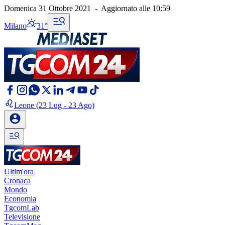
Domenica 31 Ottobre 2021
-
Aggiornato alle
10:59
Milano
31°
Leone
(23 Lug - 23 Ago)
Ultim'ora
Cronaca
Mondo
Economia
TgcomLab
Televisione