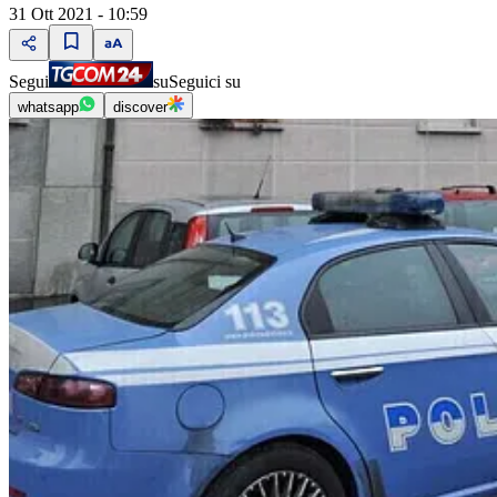
31 Ott 2021 - 10:59
Segui
su
Seguici su
whatsapp
discover