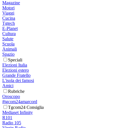
Magazine
Motori
Viaggi
Cucina
Tgtech
E-Planet
Cultura
Salute
Scuola
Animali
Spazio
Speciali
Elezioni Italia
Elezioni estero
Grande Fratello
L'isola dei famosi
Amici
Rubriche
Oroscopo
#tgcom24amarcord
Tgcom24 Consiglia
Mediaset Infinity
R101
Radio 105
Virgin Radio