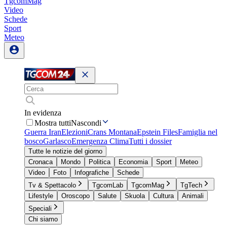
TgcomMag
Video
Schede
Sport
Meteo
In evidenza
Mostra tutti
Nascondi
Guerra Iran
Elezioni
Crans Montana
Epstein Files
Famiglia nel
bosco
Garlasco
Emergenza Clima
Tutti i dossier
Tutte le notizie del giorno
Cronaca
Mondo
Politica
Economia
Sport
Meteo
Video
Foto
Infografiche
Schede
Tv & Spettacolo
TgcomLab
TgcomMag
TgTech
Lifestyle
Oroscopo
Salute
Skuola
Cultura
Animali
Speciali
Chi siamo