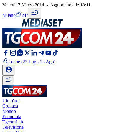
Venerdì 7 Marzo 2014
-
Aggiornato alle
18:11
Milano
24°
Leone
(23 Lug - 23 Ago)
Ultim'ora
Cronaca
Mondo
Economia
TgcomLab
Televisione