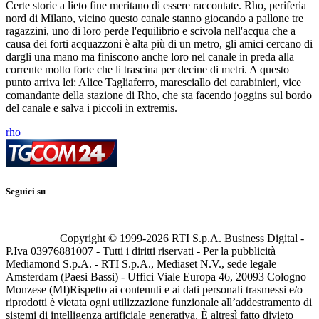
Certe storie a lieto fine meritano di essere raccontate. Rho, periferia
nord di Milano, vicino questo canale stanno giocando a pallone tre
ragazzini, uno di loro perde l'equilibrio e scivola nell'acqua che a
causa dei forti acquazzoni è alta più di un metro, gli amici cercano di
dargli una mano ma finiscono anche loro nel canale in preda alla
corrente molto forte che li trascina per decine di metri. A questo
punto arriva lei: Alice Tagliaferro, maresciallo dei carabinieri, vice
comandante della stazione di Rho, che sta facendo joggins sul bordo
del canale e salva i piccoli in extremis.
rho
Seguici su
Copyright © 1999-
2026
RTI S.p.A. Business Digital -
P.Iva 03976881007 - Tutti i diritti riservati - Per la pubblicità
Mediamond S.p.A. - RTI S.p.A., Mediaset N.V., sede legale
Amsterdam (Paesi Bassi) - Uffici Viale Europa 46, 20093 Cologno
Monzese (MI)
Rispetto ai contenuti e ai dati personali trasmessi e/o
riprodotti è vietata ogni utilizzazione funzionale all’addestramento di
sistemi di intelligenza artificiale generativa. È altresì fatto divieto