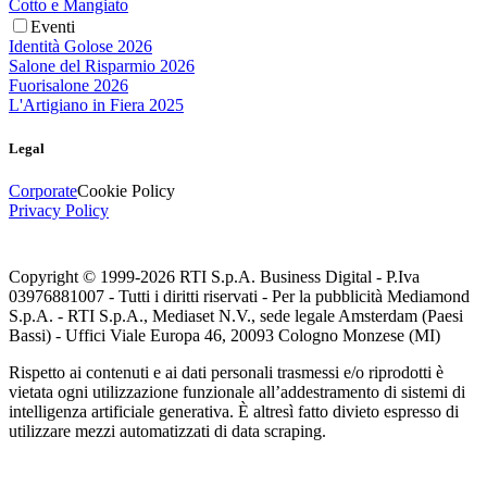
Cotto e Mangiato
Eventi
Identità Golose 2026
Salone del Risparmio 2026
Fuorisalone 2026
L'Artigiano in Fiera 2025
Legal
Corporate
Cookie Policy
Privacy Policy
Copyright © 1999-
2026
RTI S.p.A. Business Digital - P.Iva
03976881007 - Tutti i diritti riservati - Per la pubblicità Mediamond
S.p.A. - RTI S.p.A., Mediaset N.V., sede legale Amsterdam (Paesi
Bassi) - Uffici Viale Europa 46, 20093 Cologno Monzese (MI)
Rispetto ai contenuti e ai dati personali trasmessi e/o riprodotti è
vietata ogni utilizzazione funzionale all’addestramento di sistemi di
intelligenza artificiale generativa. È altresì fatto divieto espresso di
utilizzare mezzi automatizzati di data scraping.