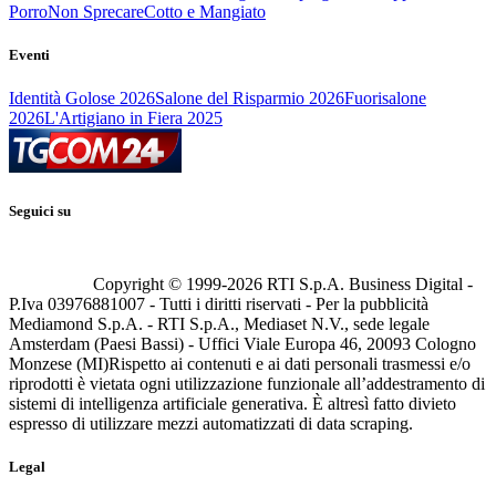
Porro
Non Sprecare
Cotto e Mangiato
Eventi
Identità Golose 2026
Salone del Risparmio 2026
Fuorisalone
2026
L'Artigiano in Fiera 2025
Seguici su
Copyright © 1999-
2026
RTI S.p.A. Business Digital -
P.Iva 03976881007 - Tutti i diritti riservati - Per la pubblicità
Mediamond S.p.A. - RTI S.p.A., Mediaset N.V., sede legale
Amsterdam (Paesi Bassi) - Uffici Viale Europa 46, 20093 Cologno
Monzese (MI)
Rispetto ai contenuti e ai dati personali trasmessi e/o
riprodotti è vietata ogni utilizzazione funzionale all’addestramento di
sistemi di intelligenza artificiale generativa. È altresì fatto divieto
espresso di utilizzare mezzi automatizzati di data scraping.
Legal