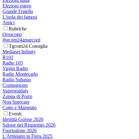
Elezioni Italia
Elezioni estero
Grande Fratello
L'isola dei famosi
Amici
Rubriche
Oroscopo
#tgcom24amarcord
Tgcom24 Consiglia
Mediaset Infinity
R101
Radio 105
Virgin Radio
Radio Montecarlo
Radio Subasio
Comingsoon
Superguidatv
Zuppa di Porro
Non Sprecare
Cotto e Mangiato
Eventi
Identità Golose 2026
Salone del Risparmio 2026
Fuorisalone 2026
L'Artigiano in Fiera 2025