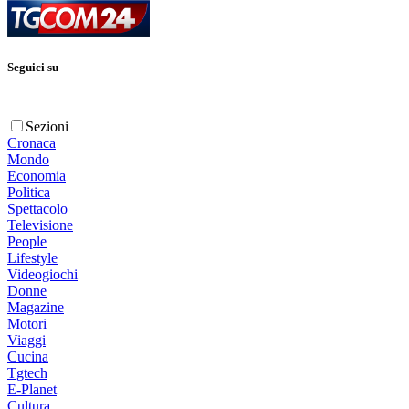
Seguici su
Sezioni
Cronaca
Mondo
Economia
Politica
Spettacolo
Televisione
People
Lifestyle
Videogiochi
Donne
Magazine
Motori
Viaggi
Cucina
Tgtech
E-Planet
Cultura