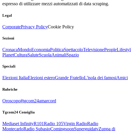
espresso di utilizzare mezzi automatizzati di data scraping.
Legal
Corporate
Privacy Policy
Cookie Policy
Sezioni
Cronaca
Mondo
Economia
Politica
Spettacolo
Televisione
People
Lifestyl
Planet
Cultura
Salute
Scuola
Animali
Spazio
Speciali
Elezioni Italia
Elezioni estero
Grande Fratello
L'isola dei famosi
Amici
Rubriche
Oroscopo
#tgcom24amarcord
Tgcom24 Consiglia
Mediaset Infinity
R101
Radio 105
Virgin Radio
Radio
Montecarlo
Radio Subasio
Comingsoon
Superguidatv
Zuppa di