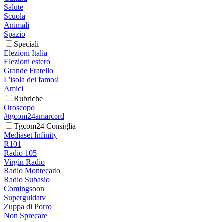
Salute
Scuola
Animali
Spazio
Speciali
Elezioni Italia
Elezioni estero
Grande Fratello
L'isola dei famosi
Amici
Rubriche
Oroscopo
#tgcom24amarcord
Tgcom24 Consiglia
Mediaset Infinity
R101
Radio 105
Virgin Radio
Radio Montecarlo
Radio Subasio
Comingsoon
Superguidatv
Zuppa di Porro
Non Sprecare