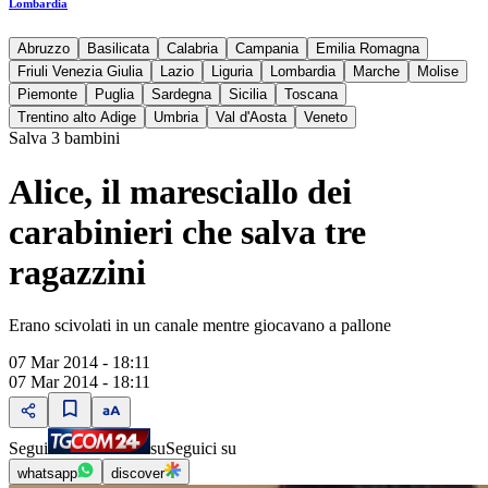
Lombardia
Abruzzo
Basilicata
Calabria
Campania
Emilia Romagna
Friuli Venezia Giulia
Lazio
Liguria
Lombardia
Marche
Molise
Piemonte
Puglia
Sardegna
Sicilia
Toscana
Trentino alto Adige
Umbria
Val d'Aosta
Veneto
Salva 3 bambini
Alice, il maresciallo dei
carabinieri che salva tre
ragazzini
Erano scivolati in un canale mentre giocavano a pallone
07 Mar 2014 - 18:11
07 Mar 2014 - 18:11
Segui
su
Seguici su
whatsapp
discover