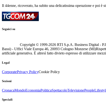
Il 44enne, ricoverato, ha subito una delicatissima operazione e poi è s
Seguici su
Copyright © 1999-
2026
RTI S.p.A. Business Digital - P.I
Bassi) - Uffici Viale Europa 46, 20093 Cologno Monzese (MI)
Rispett
artificiale generativa. È altresì fatto divieto espresso di utilizzare mez
Legal
Corporate
Privacy Policy
Cookie Policy
Sezioni
Cronaca
Mondo
Economia
Politica
Spettacolo
Televisione
People
Lifestyl
Speciali