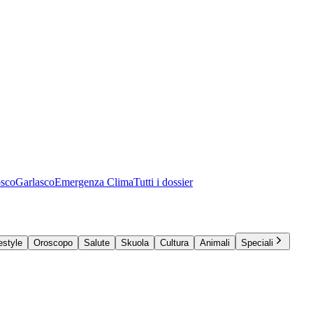
osco
Garlasco
Emergenza Clima
Tutti i dossier
estyle
Oroscopo
Salute
Skuola
Cultura
Animali
Speciali