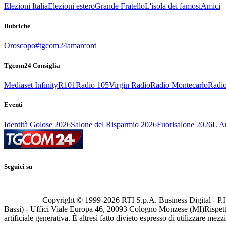
Elezioni Italia
Elezioni estero
Grande Fratello
L'isola dei famosi
Amici
Rubriche
Oroscopo
#tgcom24amarcord
Tgcom24 Consiglia
Mediaset Infinity
R101
Radio 105
Virgin Radio
Radio Montecarlo
Radio
Eventi
Identità Golose 2026
Salone del Risparmio 2026
Fuorisalone 2026
L'Ar
Seguici su
Copyright © 1999-
2026
RTI S.p.A. Business Digital - P.I
Bassi) - Uffici Viale Europa 46, 20093 Cologno Monzese (MI)
Rispett
artificiale generativa. È altresì fatto divieto espresso di utilizzare mez