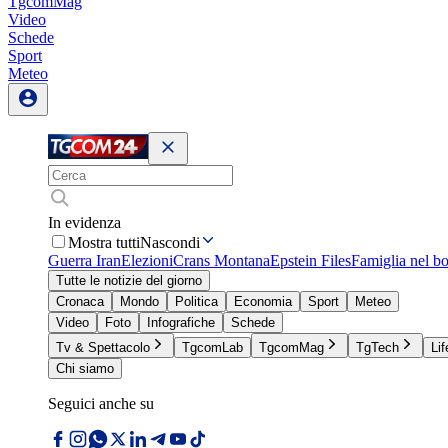
TgcomMag
Video
Schede
Sport
Meteo
In evidenza
Mostra tutti
Nascondi
Guerra Iran
Elezioni
Crans Montana
Epstein Files
Famiglia nel b
Tutte le notizie del giorno
Cronaca
Mondo
Politica
Economia
Sport
Meteo
Video
Foto
Infografiche
Schede
Tv & Spettacolo
TgcomLab
TgcomMag
TgTech
Lif
Chi siamo
Seguici anche su