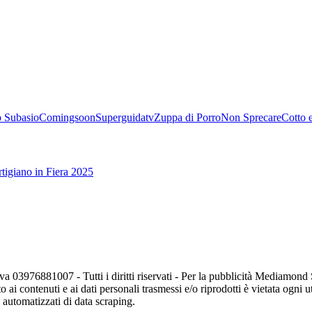
 Subasio
Comingsoon
Superguidatv
Zuppa di Porro
Non Sprecare
Cotto 
tigiano in Fiera 2025
va 03976881007 - Tutti i diritti riservati - Per la pubblicità Mediamon
o ai contenuti e ai dati personali trasmessi e/o riprodotti è vietata ogni 
zi automatizzati di data scraping.