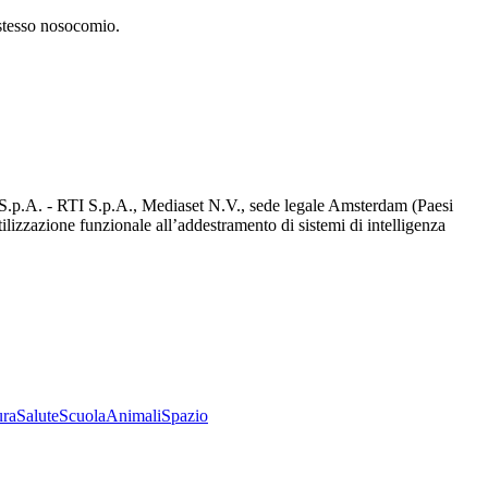
 stesso nosocomio.
d S.p.A. - RTI S.p.A., Mediaset N.V., sede legale Amsterdam (Paesi
utilizzazione funzionale all’addestramento di sistemi di intelligenza
ura
Salute
Scuola
Animali
Spazio