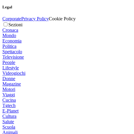
Legal
Corporate
Privacy Policy
Cookie Policy
Sezioni
Cronaca
Mondo
Economia
Politica
Spettacolo
Televisione
People
Lifestyle
Videogiochi
Donne
Magazine
Motori
Viaggi
Cucina
Tgtech
E-Planet
Cultura
Salute
Scuola
Animali