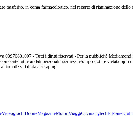
tato trasferito, in coma farmacologico, nel reparto di rianimazione dello
va 03976881007 - Tutti i diritti riservati - Per la pubblicità Mediamon
o ai contenuti e ai dati personali trasmessi e/o riprodotti è vietata ogni 
zi automatizzati di data scraping.
e
Videogiochi
Donne
Magazine
Motori
Viaggi
Cucina
Tgtech
E-Planet
Cult