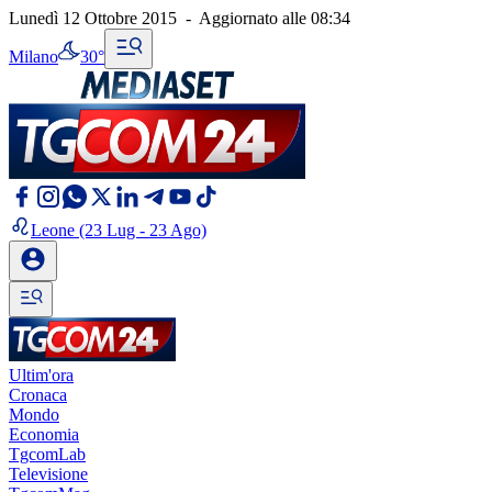
Lunedì 12 Ottobre 2015
-
Aggiornato alle
08:34
Milano
30°
Leone
(23 Lug - 23 Ago)
Ultim'ora
Cronaca
Mondo
Economia
TgcomLab
Televisione