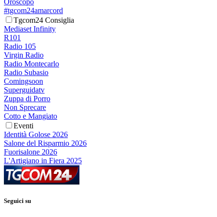
Oroscopo
#tgcom24amarcord
Tgcom24 Consiglia
Mediaset Infinity
R101
Radio 105
Virgin Radio
Radio Montecarlo
Radio Subasio
Comingsoon
Superguidatv
Zuppa di Porro
Non Sprecare
Cotto e Mangiato
Eventi
Identità Golose 2026
Salone del Risparmio 2026
Fuorisalone 2026
L'Artigiano in Fiera 2025
Seguici su