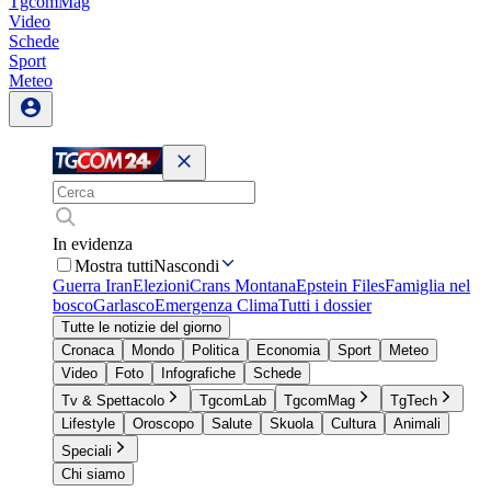
TgcomMag
Video
Schede
Sport
Meteo
In evidenza
Mostra tutti
Nascondi
Guerra Iran
Elezioni
Crans Montana
Epstein Files
Famiglia nel
bosco
Garlasco
Emergenza Clima
Tutti i dossier
Tutte le notizie del giorno
Cronaca
Mondo
Politica
Economia
Sport
Meteo
Video
Foto
Infografiche
Schede
Tv & Spettacolo
TgcomLab
TgcomMag
TgTech
Lifestyle
Oroscopo
Salute
Skuola
Cultura
Animali
Speciali
Chi siamo