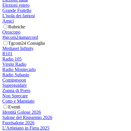
Elezioni estero
Grande Fratello
L'isola dei famosi
Amici
Rubriche
Oroscopo
#tgcom24amarcord
Tgcom24 Consiglia
Mediaset Infinity
R101
Radio 105
Virgin Radio
Radio Montecarlo
Radio Subasio
Comingsoon
Superguidatv
Zuppa di Porro
Non Sprecare
Cotto e Mangiato
Eventi
Identità Golose 2026
Salone del Risparmio 2026
Fuorisalone 2026
L'Artigiano in Fiera 2025