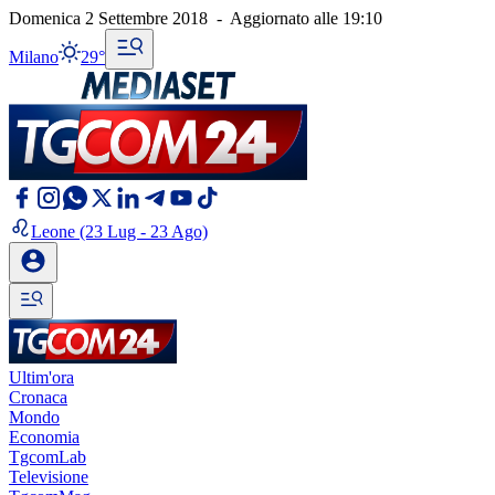
Domenica 2 Settembre 2018
-
Aggiornato alle
19:10
Milano
29°
Leone
(23 Lug - 23 Ago)
Ultim'ora
Cronaca
Mondo
Economia
TgcomLab
Televisione