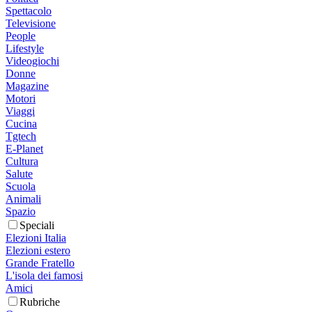
Spettacolo
Televisione
People
Lifestyle
Videogiochi
Donne
Magazine
Motori
Viaggi
Cucina
Tgtech
E-Planet
Cultura
Salute
Scuola
Animali
Spazio
Speciali
Elezioni Italia
Elezioni estero
Grande Fratello
L'isola dei famosi
Amici
Rubriche