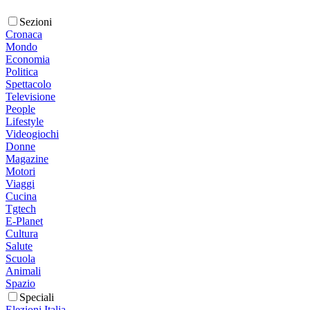
Sezioni
Cronaca
Mondo
Economia
Politica
Spettacolo
Televisione
People
Lifestyle
Videogiochi
Donne
Magazine
Motori
Viaggi
Cucina
Tgtech
E-Planet
Cultura
Salute
Scuola
Animali
Spazio
Speciali
Elezioni Italia