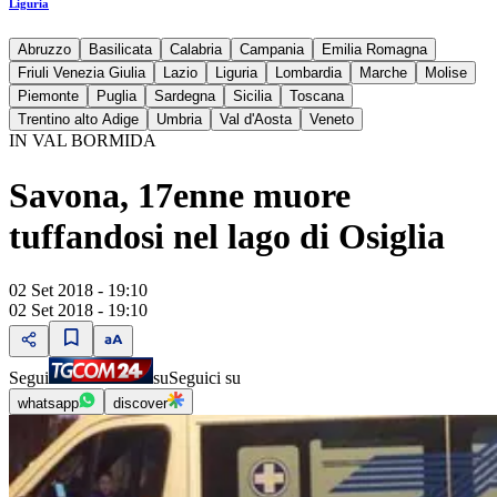
Liguria
Abruzzo
Basilicata
Calabria
Campania
Emilia Romagna
Friuli Venezia Giulia
Lazio
Liguria
Lombardia
Marche
Molise
Piemonte
Puglia
Sardegna
Sicilia
Toscana
Trentino alto Adige
Umbria
Val d'Aosta
Veneto
IN VAL BORMIDA
Savona, 17enne muore
tuffandosi nel lago di Osiglia
02 Set 2018 - 19:10
02 Set 2018 - 19:10
Segui
su
Seguici su
whatsapp
discover