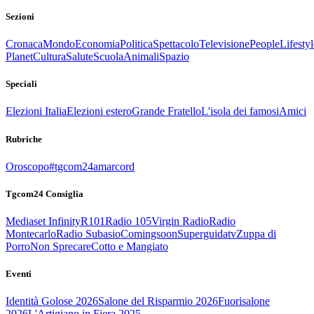
Sezioni
Cronaca
Mondo
Economia
Politica
Spettacolo
Televisione
People
Lifestyl
Planet
Cultura
Salute
Scuola
Animali
Spazio
Speciali
Elezioni Italia
Elezioni estero
Grande Fratello
L'isola dei famosi
Amici
Rubriche
Oroscopo
#tgcom24amarcord
Tgcom24 Consiglia
Mediaset Infinity
R101
Radio 105
Virgin Radio
Radio
Montecarlo
Radio Subasio
Comingsoon
Superguidatv
Zuppa di
Porro
Non Sprecare
Cotto e Mangiato
Eventi
Identità Golose 2026
Salone del Risparmio 2026
Fuorisalone
2026
L'Artigiano in Fiera 2025