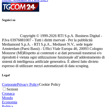
Seguici su
Copyright © 1999-
2026
RTI S.p.A. Business Digital -
P.Iva 03976881007 - Tutti i diritti riservati - Per la pubblicità
Mediamond S.p.A. - RTI S.p.A., Mediaset N.V., sede legale
Amsterdam (Paesi Bassi) - Uffici Viale Europa 46, 20093 Cologno
Monzese (MI)
Rispetto ai contenuti e ai dati personali trasmessi e/o
riprodotti è vietata ogni utilizzazione funzionale all’addestramento di
sistemi di intelligenza artificiale generativa. È altresì fatto divieto
espresso di utilizzare mezzi automatizzati di data scraping.
Legal
Corporate
Privacy Policy
Cookie Policy
Sezioni
Cronaca
Mondo
Economia
Politica