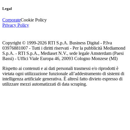
Legal
Corporate
Cookie Policy
Privacy Policy
Copyright © 1999-
2026
RTI S.p.A. Business Digital - P.Iva
03976881007 - Tutti i diritti riservati - Per la pubblicità Mediamond
S.p.A. - RTI S.p.A., Mediaset N.V., sede legale Amsterdam (Paesi
Bassi) - Uffici Viale Europa 46, 20093 Cologno Monzese (MI)
Rispetto ai contenuti e ai dati personali trasmessi e/o riprodotti è
vietata ogni utilizzazione funzionale all’addestramento di sistemi di
intelligenza artificiale generativa. È altresì fatto divieto espresso di
utilizzare mezzi automatizzati di data scraping.