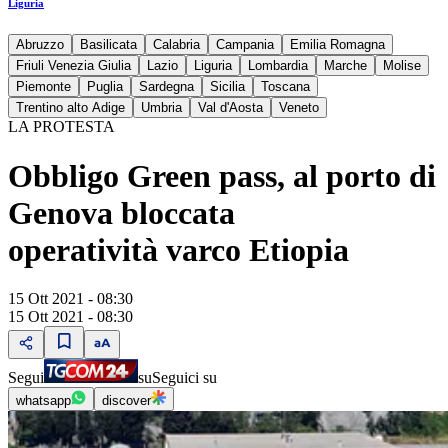
Liguria
Abruzzo
Basilicata
Calabria
Campania
Emilia Romagna
Friuli Venezia Giulia
Lazio
Liguria
Lombardia
Marche
Molise
Piemonte
Puglia
Sardegna
Sicilia
Toscana
Trentino alto Adige
Umbria
Val d'Aosta
Veneto
LA PROTESTA
Obbligo Green pass, al porto di
Genova bloccata
operatività varco Etiopia
15 Ott 2021 - 08:30
15 Ott 2021 - 08:30
Segui
su
Seguici su
whatsapp
discover