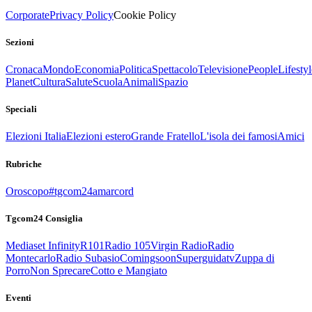
Corporate
Privacy Policy
Cookie Policy
Sezioni
Cronaca
Mondo
Economia
Politica
Spettacolo
Televisione
People
Lifestyl
Planet
Cultura
Salute
Scuola
Animali
Spazio
Speciali
Elezioni Italia
Elezioni estero
Grande Fratello
L'isola dei famosi
Amici
Rubriche
Oroscopo
#tgcom24amarcord
Tgcom24 Consiglia
Mediaset Infinity
R101
Radio 105
Virgin Radio
Radio
Montecarlo
Radio Subasio
Comingsoon
Superguidatv
Zuppa di
Porro
Non Sprecare
Cotto e Mangiato
Eventi