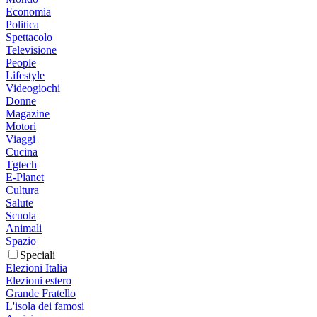
Economia
Politica
Spettacolo
Televisione
People
Lifestyle
Videogiochi
Donne
Magazine
Motori
Viaggi
Cucina
Tgtech
E-Planet
Cultura
Salute
Scuola
Animali
Spazio
Speciali
Elezioni Italia
Elezioni estero
Grande Fratello
L'isola dei famosi