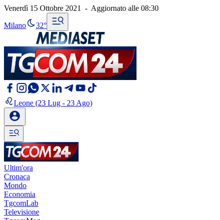
Venerdì 15 Ottobre 2021
-
Aggiornato alle
08:30
Milano
32°
Leone
(23 Lug - 23 Ago)
Ultim'ora
Cronaca
Mondo
Economia
TgcomLab
Televisione