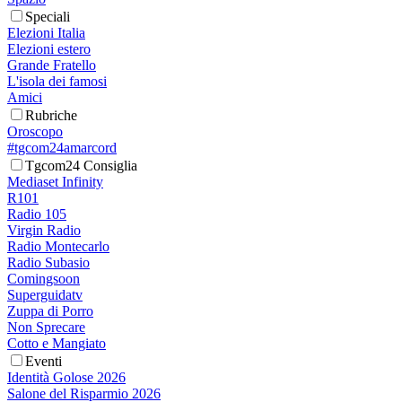
Speciali
Elezioni Italia
Elezioni estero
Grande Fratello
L'isola dei famosi
Amici
Rubriche
Oroscopo
#tgcom24amarcord
Tgcom24 Consiglia
Mediaset Infinity
R101
Radio 105
Virgin Radio
Radio Montecarlo
Radio Subasio
Comingsoon
Superguidatv
Zuppa di Porro
Non Sprecare
Cotto e Mangiato
Eventi
Identità Golose 2026
Salone del Risparmio 2026