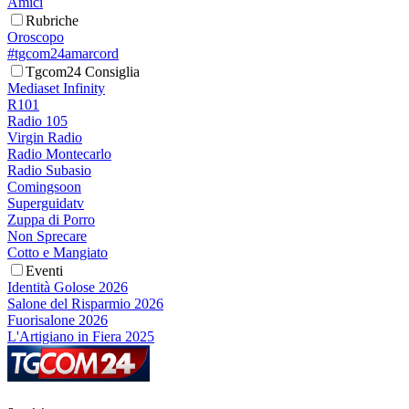
Amici
Rubriche
Oroscopo
#tgcom24amarcord
Tgcom24 Consiglia
Mediaset Infinity
R101
Radio 105
Virgin Radio
Radio Montecarlo
Radio Subasio
Comingsoon
Superguidatv
Zuppa di Porro
Non Sprecare
Cotto e Mangiato
Eventi
Identità Golose 2026
Salone del Risparmio 2026
Fuorisalone 2026
L'Artigiano in Fiera 2025