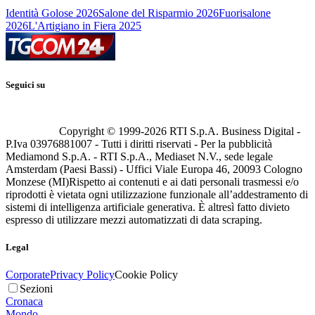
Identità Golose 2026
Salone del Risparmio 2026
Fuorisalone
2026
L'Artigiano in Fiera 2025
Seguici su
Copyright © 1999-
2026
RTI S.p.A. Business Digital -
P.Iva 03976881007 - Tutti i diritti riservati - Per la pubblicità
Mediamond S.p.A. - RTI S.p.A., Mediaset N.V., sede legale
Amsterdam (Paesi Bassi) - Uffici Viale Europa 46, 20093 Cologno
Monzese (MI)
Rispetto ai contenuti e ai dati personali trasmessi e/o
riprodotti è vietata ogni utilizzazione funzionale all’addestramento di
sistemi di intelligenza artificiale generativa. È altresì fatto divieto
espresso di utilizzare mezzi automatizzati di data scraping.
Legal
Corporate
Privacy Policy
Cookie Policy
Sezioni
Cronaca
Mondo