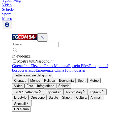
TgcomMag
Video
Schede
Sport
Meteo
In evidenza
Mostra tutti
Nascondi
Guerra Iran
Elezioni
Crans Montana
Epstein Files
Famiglia nel
bosco
Garlasco
Emergenza Clima
Tutti i dossier
Tutte le notizie del giorno
Cronaca
Mondo
Politica
Economia
Sport
Meteo
Video
Foto
Infografiche
Schede
Tv & Spettacolo
TgcomLab
TgcomMag
TgTech
Lifestyle
Oroscopo
Salute
Skuola
Cultura
Animali
Speciali
Chi siamo