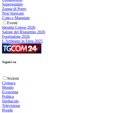
Superguidatv
Zuppa di Porro
Non Sprecare
Cotto e Mangiato
Eventi
Identità Golose 2026
Salone del Risparmio 2026
Fuorisalone 2026
L'Artigiano in Fiera 2025
Seguici su
Sezioni
Cronaca
Mondo
Economia
Politica
Spettacolo
Televisione
People