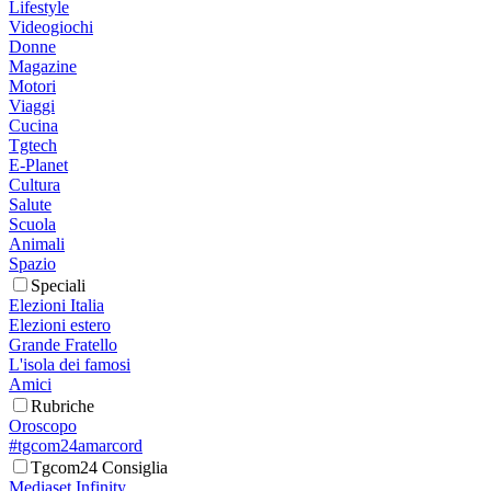
Lifestyle
Videogiochi
Donne
Magazine
Motori
Viaggi
Cucina
Tgtech
E-Planet
Cultura
Salute
Scuola
Animali
Spazio
Speciali
Elezioni Italia
Elezioni estero
Grande Fratello
L'isola dei famosi
Amici
Rubriche
Oroscopo
#tgcom24amarcord
Tgcom24 Consiglia
Mediaset Infinity