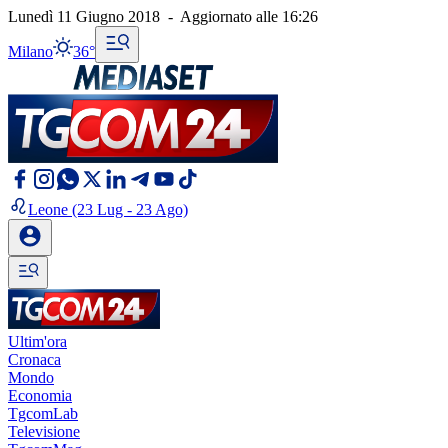
Lunedì 11 Giugno 2018
-
Aggiornato alle
16:26
Milano
36°
Leone
(23 Lug - 23 Ago)
Ultim'ora
Cronaca
Mondo
Economia
TgcomLab
Televisione