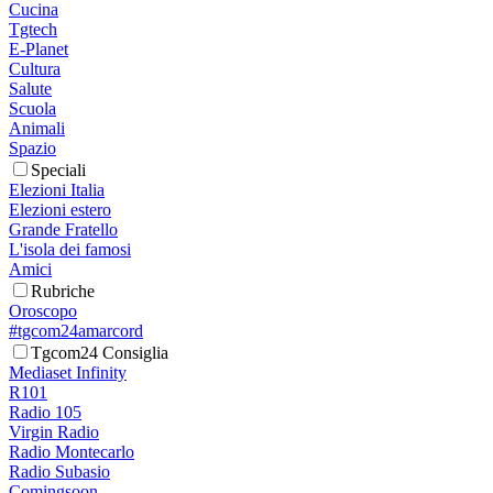
Cucina
Tgtech
E-Planet
Cultura
Salute
Scuola
Animali
Spazio
Speciali
Elezioni Italia
Elezioni estero
Grande Fratello
L'isola dei famosi
Amici
Rubriche
Oroscopo
#tgcom24amarcord
Tgcom24 Consiglia
Mediaset Infinity
R101
Radio 105
Virgin Radio
Radio Montecarlo
Radio Subasio
Comingsoon