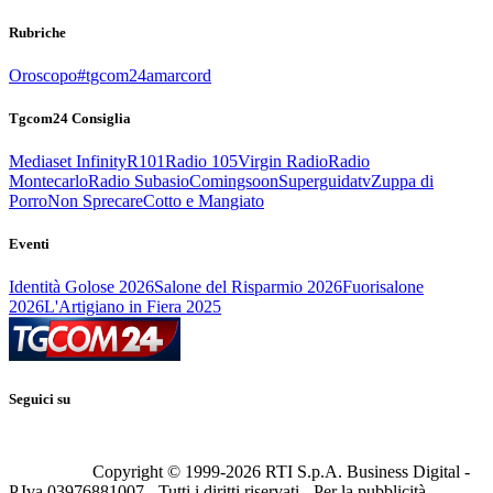
Rubriche
Oroscopo
#tgcom24amarcord
Tgcom24 Consiglia
Mediaset Infinity
R101
Radio 105
Virgin Radio
Radio
Montecarlo
Radio Subasio
Comingsoon
Superguidatv
Zuppa di
Porro
Non Sprecare
Cotto e Mangiato
Eventi
Identità Golose 2026
Salone del Risparmio 2026
Fuorisalone
2026
L'Artigiano in Fiera 2025
Seguici su
Copyright © 1999-
2026
RTI S.p.A. Business Digital -
P.Iva 03976881007 - Tutti i diritti riservati - Per la pubblicità