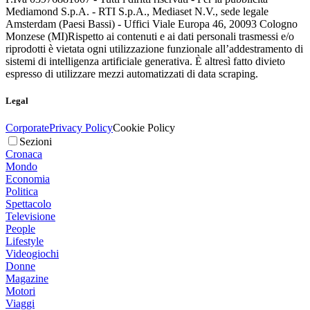
Mediamond S.p.A. - RTI S.p.A., Mediaset N.V., sede legale
Amsterdam (Paesi Bassi) - Uffici Viale Europa 46, 20093 Cologno
Monzese (MI)
Rispetto ai contenuti e ai dati personali trasmessi e/o
riprodotti è vietata ogni utilizzazione funzionale all’addestramento di
sistemi di intelligenza artificiale generativa. È altresì fatto divieto
espresso di utilizzare mezzi automatizzati di data scraping.
Legal
Corporate
Privacy Policy
Cookie Policy
Sezioni
Cronaca
Mondo
Economia
Politica
Spettacolo
Televisione
People
Lifestyle
Videogiochi
Donne
Magazine
Motori
Viaggi