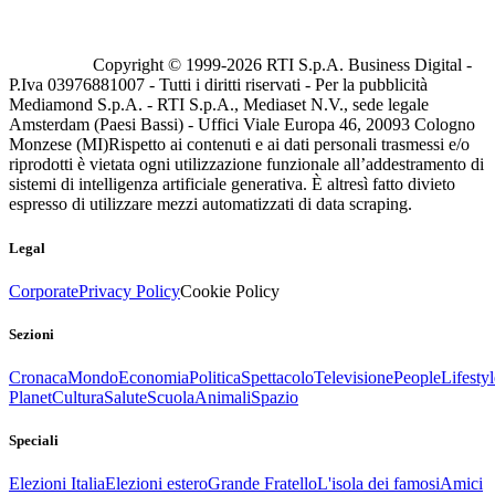
Copyright © 1999-
2026
RTI S.p.A. Business Digital -
P.Iva 03976881007 - Tutti i diritti riservati - Per la pubblicità
Mediamond S.p.A. - RTI S.p.A., Mediaset N.V., sede legale
Amsterdam (Paesi Bassi) - Uffici Viale Europa 46, 20093 Cologno
Monzese (MI)
Rispetto ai contenuti e ai dati personali trasmessi e/o
riprodotti è vietata ogni utilizzazione funzionale all’addestramento di
sistemi di intelligenza artificiale generativa. È altresì fatto divieto
espresso di utilizzare mezzi automatizzati di data scraping.
Legal
Corporate
Privacy Policy
Cookie Policy
Sezioni
Cronaca
Mondo
Economia
Politica
Spettacolo
Televisione
People
Lifestyl
Planet
Cultura
Salute
Scuola
Animali
Spazio
Speciali
Elezioni Italia
Elezioni estero
Grande Fratello
L'isola dei famosi
Amici