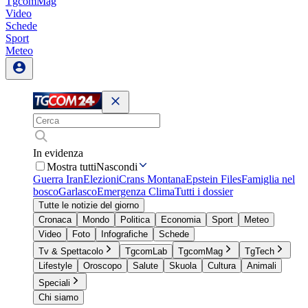
TgcomMag
Video
Schede
Sport
Meteo
In evidenza
Mostra tutti
Nascondi
Guerra Iran
Elezioni
Crans Montana
Epstein Files
Famiglia nel
bosco
Garlasco
Emergenza Clima
Tutti i dossier
Tutte le notizie del giorno
Cronaca
Mondo
Politica
Economia
Sport
Meteo
Video
Foto
Infografiche
Schede
Tv & Spettacolo
TgcomLab
TgcomMag
TgTech
Lifestyle
Oroscopo
Salute
Skuola
Cultura
Animali
Speciali
Chi siamo