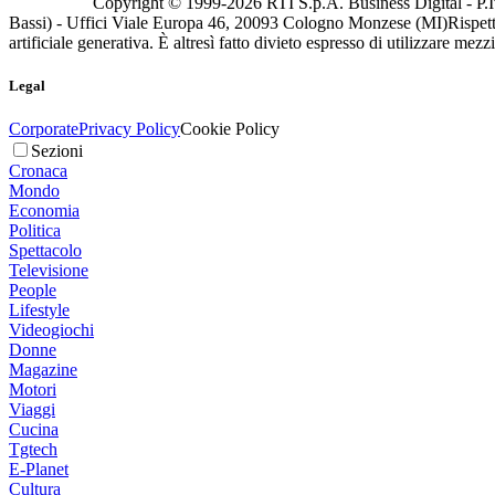
Copyright © 1999-
2026
RTI S.p.A. Business Digital - P.I
Bassi) - Uffici Viale Europa 46, 20093 Cologno Monzese (MI)
Rispett
artificiale generativa. È altresì fatto divieto espresso di utilizzare mez
Legal
Corporate
Privacy Policy
Cookie Policy
Sezioni
Cronaca
Mondo
Economia
Politica
Spettacolo
Televisione
People
Lifestyle
Videogiochi
Donne
Magazine
Motori
Viaggi
Cucina
Tgtech
E-Planet
Cultura