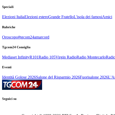
Speciali
Elezioni Italia
Elezioni estero
Grande Fratello
L'isola dei famosi
Amici
Rubriche
Oroscopo
#tgcom24amarcord
Tgcom24 Consiglia
Mediaset Infinity
R101
Radio 105
Virgin Radio
Radio Montecarlo
Radio
Eventi
Identità Golose 2026
Salone del Risparmio 2026
Fuorisalone 2026
L'Ar
Seguici su