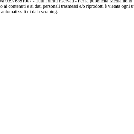
va 03976881007 - Tutti i diritti riservati - Per la pubblicità Mediamon
o ai contenuti e ai dati personali trasmessi e/o riprodotti è vietata ogni 
zi automatizzati di data scraping.