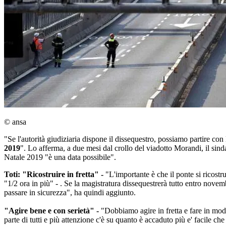
© ansa
"Se l'autorità giudiziaria dispone il dissequestro, possiamo partire con
2019
". Lo afferma, a due mesi dal crollo del viadotto Morandi, il si
Natale 2019 "è una data possibile".
Toti: "Ricostruire in fretta" -
"L'importante è che il ponte si ricostru
"1/2 ora in più" - . Se la magistratura dissequestrerà tutto entro nove
passare in sicurezza", ha quindi aggiunto.
"Agire bene e con serietà" -
"Dobbiamo agire in fretta e fare in modo
parte di tutti e più attenzione c'è su quanto è accaduto più e' facile c