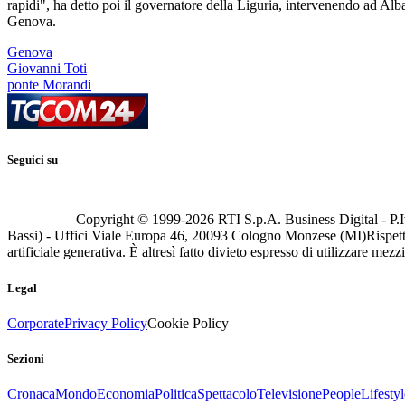
rapidi", ha detto poi il governatore della Liguria, intervenendo ad Alba
Genova.
Genova
Giovanni Toti
ponte Morandi
Seguici su
Copyright © 1999-
2026
RTI S.p.A. Business Digital - P.I
Bassi) - Uffici Viale Europa 46, 20093 Cologno Monzese (MI)
Rispett
artificiale generativa. È altresì fatto divieto espresso di utilizzare mez
Legal
Corporate
Privacy Policy
Cookie Policy
Sezioni
Cronaca
Mondo
Economia
Politica
Spettacolo
Televisione
People
Lifestyl