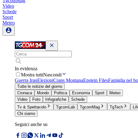
TgcomMag
Video
Schede
Sport
Meteo
In evidenza
Mostra tutti
Nascondi
Guerra Iran
Elezioni
Crans Montana
Epstein Files
Famiglia nel b
Tutte le notizie del giorno
Cronaca
Mondo
Politica
Economia
Sport
Meteo
Video
Foto
Infografiche
Schede
Tv & Spettacolo
TgcomLab
TgcomMag
TgTech
Lif
Chi siamo
Seguici anche su