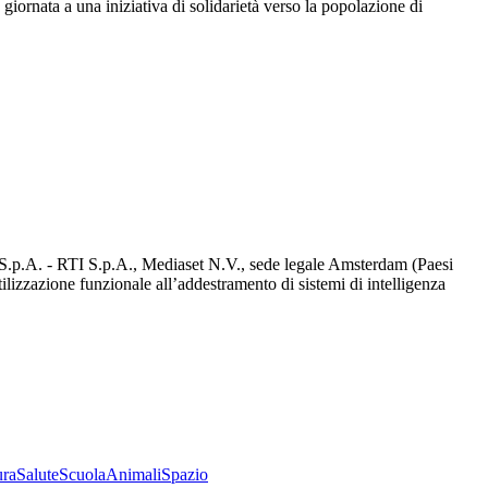
giornata a una iniziativa di solidarietà verso la popolazione di
d S.p.A. - RTI S.p.A., Mediaset N.V., sede legale Amsterdam (Paesi
utilizzazione funzionale all’addestramento di sistemi di intelligenza
ura
Salute
Scuola
Animali
Spazio