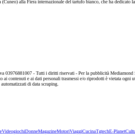
 (Cuneo) alla Fiera internazionale del tartufo bianco, che ha dedicato la 
va 03976881007 - Tutti i diritti riservati - Per la pubblicità Mediamon
o ai contenuti e ai dati personali trasmessi e/o riprodotti è vietata ogni 
zi automatizzati di data scraping.
e
Videogiochi
Donne
Magazine
Motori
Viaggi
Cucina
Tgtech
E-Planet
Cult