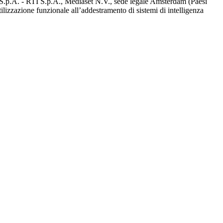
d S.p.A. - RTI S.p.A., Mediaset N.V., sede legale Amsterdam (Paesi
utilizzazione funzionale all’addestramento di sistemi di intelligenza