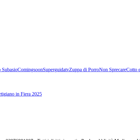
 Subasio
Comingsoon
Superguidatv
Zuppa di Porro
Non Sprecare
Cotto 
tigiano in Fiera 2025