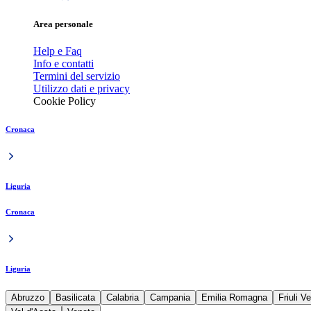
Area personale
Help e Faq
Info e contatti
Termini del servizio
Utilizzo dati e privacy
Cookie Policy
Cronaca
Liguria
Cronaca
Liguria
Abruzzo
Basilicata
Calabria
Campania
Emilia Romagna
Friuli V