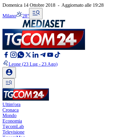
Domenica 14 Ottobre 2018
-
Aggiornato alle
19:28
Milano
28°
Leone
(23 Lug - 23 Ago)
Ultim'ora
Cronaca
Mondo
Economia
TgcomLab
Televisione