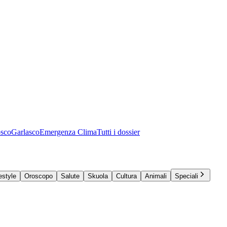
osco
Garlasco
Emergenza Clima
Tutti i dossier
estyle
Oroscopo
Salute
Skuola
Cultura
Animali
Speciali