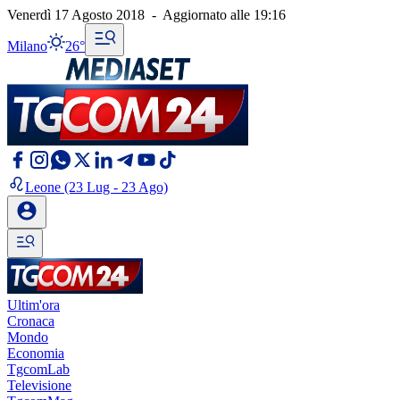
Venerdì 17 Agosto 2018
-
Aggiornato alle
19:16
Milano
26°
Leone
(23 Lug - 23 Ago)
Ultim'ora
Cronaca
Mondo
Economia
TgcomLab
Televisione