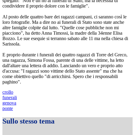
spiegato: "Non è un no ai funerali di Stato, ma la necessità di
condividere il proprio dolore con le famiglie".
Al posto delle quattro bare dei ragazzi campani, ci saranno così le
loro fotografie. Ma a dire no ai funerali di Stato sono state anche
altre famiglie colpite dal lutto. "Quelle cose pubbliche non mi
piacciono", ha detto Anna Timossi, la madre della 34enne Elisa
Bozzo. Le sue esequie si terranno sabato alle 11 ma nella chiesa di
Sarissola.
E proprio durante i funerali dei quattro ragazzi di Torre del Greco,
una ragazza, Simona Fossa, parente di una delle vittime, ha letto
dall'altare una lettera di addio. Lanciando un vero e proprio atto
d'accusa: "I ragazzi sono vittime dello Stato assente" ma che ha
come obiettivo quello "di arricchirsi. Spero che i responsabili
paghino".
crollo
funerali
genova
ponte
Sullo stesso tema