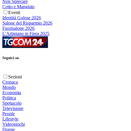
Non Sprecare
Cotto e Mangiato
Eventi
Identità Golose 2026
Salone del Risparmio 2026
Fuorisalone 2026
L'Artigiano in Fiera 2025
Seguici su
Sezioni
Cronaca
Mondo
Economia
Politica
Spettacolo
Televisione
People
Lifestyle
Videogiochi
Donne