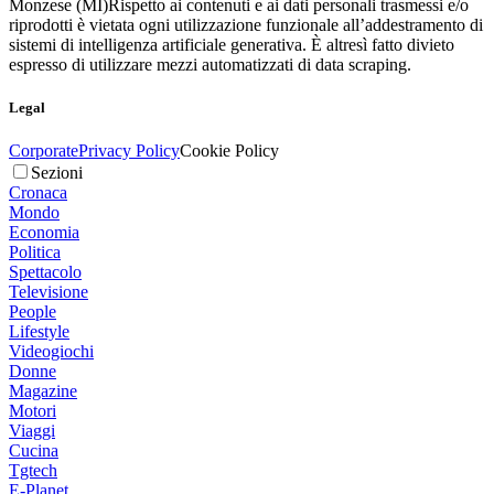
Monzese (MI)
Rispetto ai contenuti e ai dati personali trasmessi e/o
riprodotti è vietata ogni utilizzazione funzionale all’addestramento di
sistemi di intelligenza artificiale generativa. È altresì fatto divieto
espresso di utilizzare mezzi automatizzati di data scraping.
Legal
Corporate
Privacy Policy
Cookie Policy
Sezioni
Cronaca
Mondo
Economia
Politica
Spettacolo
Televisione
People
Lifestyle
Videogiochi
Donne
Magazine
Motori
Viaggi
Cucina
Tgtech
E-Planet