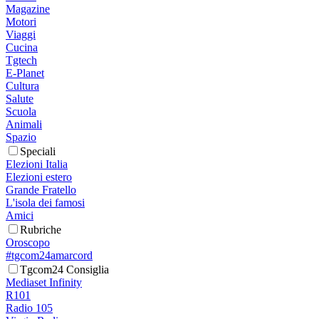
Magazine
Motori
Viaggi
Cucina
Tgtech
E-Planet
Cultura
Salute
Scuola
Animali
Spazio
Speciali
Elezioni Italia
Elezioni estero
Grande Fratello
L'isola dei famosi
Amici
Rubriche
Oroscopo
#tgcom24amarcord
Tgcom24 Consiglia
Mediaset Infinity
R101
Radio 105