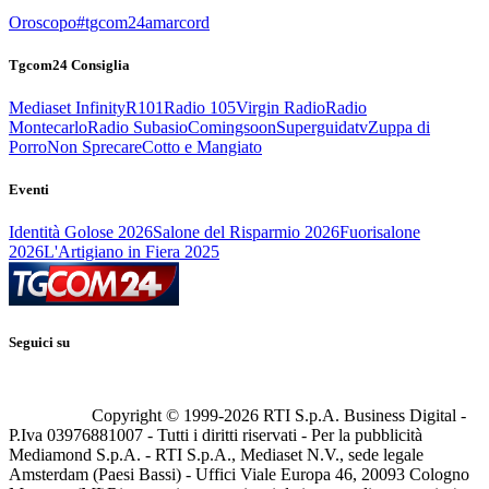
Oroscopo
#tgcom24amarcord
Tgcom24 Consiglia
Mediaset Infinity
R101
Radio 105
Virgin Radio
Radio
Montecarlo
Radio Subasio
Comingsoon
Superguidatv
Zuppa di
Porro
Non Sprecare
Cotto e Mangiato
Eventi
Identità Golose 2026
Salone del Risparmio 2026
Fuorisalone
2026
L'Artigiano in Fiera 2025
Seguici su
Copyright © 1999-
2026
RTI S.p.A. Business Digital -
P.Iva 03976881007 - Tutti i diritti riservati - Per la pubblicità
Mediamond S.p.A. - RTI S.p.A., Mediaset N.V., sede legale
Amsterdam (Paesi Bassi) - Uffici Viale Europa 46, 20093 Cologno