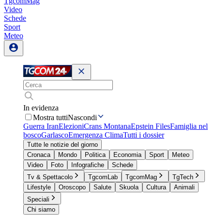
TgcomMag
Video
Schede
Sport
Meteo
In evidenza
Mostra tutti
Nascondi
Guerra Iran
Elezioni
Crans Montana
Epstein Files
Famiglia nel
bosco
Garlasco
Emergenza Clima
Tutti i dossier
Tutte le notizie del giorno
Cronaca
Mondo
Politica
Economia
Sport
Meteo
Video
Foto
Infografiche
Schede
Tv & Spettacolo
TgcomLab
TgcomMag
TgTech
Lifestyle
Oroscopo
Salute
Skuola
Cultura
Animali
Speciali
Chi siamo