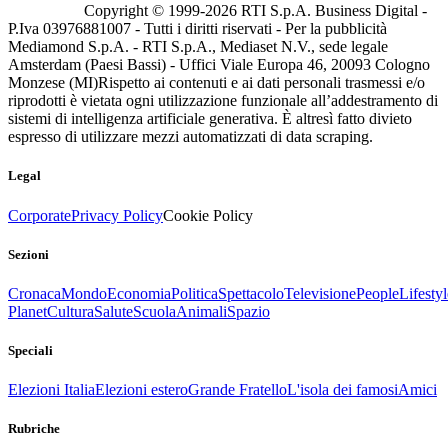
Copyright © 1999-
2026
RTI S.p.A. Business Digital -
P.Iva 03976881007 - Tutti i diritti riservati - Per la pubblicità
Mediamond S.p.A. - RTI S.p.A., Mediaset N.V., sede legale
Amsterdam (Paesi Bassi) - Uffici Viale Europa 46, 20093 Cologno
Monzese (MI)
Rispetto ai contenuti e ai dati personali trasmessi e/o
riprodotti è vietata ogni utilizzazione funzionale all’addestramento di
sistemi di intelligenza artificiale generativa. È altresì fatto divieto
espresso di utilizzare mezzi automatizzati di data scraping.
Legal
Corporate
Privacy Policy
Cookie Policy
Sezioni
Cronaca
Mondo
Economia
Politica
Spettacolo
Televisione
People
Lifestyl
Planet
Cultura
Salute
Scuola
Animali
Spazio
Speciali
Elezioni Italia
Elezioni estero
Grande Fratello
L'isola dei famosi
Amici
Rubriche