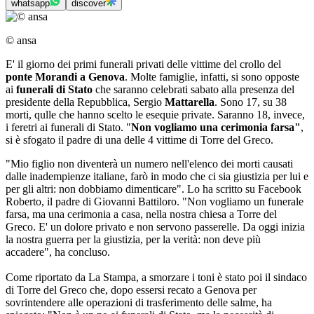
whatsapp
discover
© ansa
E' il giorno dei primi funerali privati delle vittime del crollo del
ponte Morandi a Genova
. Molte famiglie, infatti, si sono opposte
ai
funerali di Stato
che saranno celebrati sabato alla presenza del
presidente della Repubblica, Sergio
Mattarella
. Sono 17, su 38
morti, qulle che hanno scelto le esequie private. Saranno 18, invece,
i feretri ai funerali di Stato. "
Non vogliamo una cerimonia farsa"
,
si è sfogato il padre di una delle 4 vittime di Torre del Greco.
"Mio figlio non diventerà un numero nell'elenco dei morti causati
dalle inadempienze italiane, farò in modo che ci sia giustizia per lui e
per gli altri: non dobbiamo dimenticare". Lo ha scritto su Facebook
Roberto, il padre di Giovanni Battiloro. "Non vogliamo un funerale
farsa, ma una cerimonia a casa, nella nostra chiesa a Torre del
Greco. E' un dolore privato e non servono passerelle. Da oggi inizia
la nostra guerra per la giustizia, per la verità: non deve più
accadere", ha concluso.
Come riportato da La Stampa, a smorzare i toni è stato poi il sindaco
di Torre del Greco che, dopo essersi recato a Genova per
sovrintendere alle operazioni di trasferimento delle salme, ha