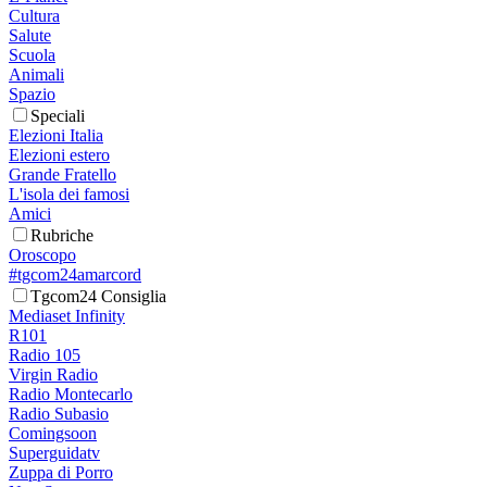
Cultura
Salute
Scuola
Animali
Spazio
Speciali
Elezioni Italia
Elezioni estero
Grande Fratello
L'isola dei famosi
Amici
Rubriche
Oroscopo
#tgcom24amarcord
Tgcom24 Consiglia
Mediaset Infinity
R101
Radio 105
Virgin Radio
Radio Montecarlo
Radio Subasio
Comingsoon
Superguidatv
Zuppa di Porro