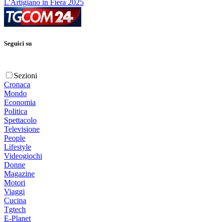
L'Artigiano in Fiera 2025
Seguici su
Sezioni
Cronaca
Mondo
Economia
Politica
Spettacolo
Televisione
People
Lifestyle
Videogiochi
Donne
Magazine
Motori
Viaggi
Cucina
Tgtech
E-Planet