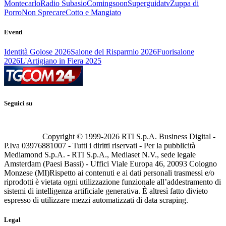
Montecarlo
Radio Subasio
Comingsoon
Superguidatv
Zuppa di
Porro
Non Sprecare
Cotto e Mangiato
Eventi
Identità Golose 2026
Salone del Risparmio 2026
Fuorisalone
2026
L'Artigiano in Fiera 2025
Seguici su
Copyright © 1999-
2026
RTI S.p.A. Business Digital -
P.Iva 03976881007 - Tutti i diritti riservati - Per la pubblicità
Mediamond S.p.A. - RTI S.p.A., Mediaset N.V., sede legale
Amsterdam (Paesi Bassi) - Uffici Viale Europa 46, 20093 Cologno
Monzese (MI)
Rispetto ai contenuti e ai dati personali trasmessi e/o
riprodotti è vietata ogni utilizzazione funzionale all’addestramento di
sistemi di intelligenza artificiale generativa. È altresì fatto divieto
espresso di utilizzare mezzi automatizzati di data scraping.
Legal