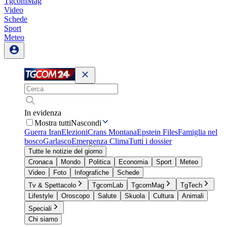
TgcomMag
Video
Schede
Sport
Meteo
In evidenza
Mostra tutti
Nascondi
Guerra Iran
Elezioni
Crans Montana
Epstein Files
Famiglia nel
bosco
Garlasco
Emergenza Clima
Tutti i dossier
Tutte le notizie del giorno
Cronaca
Mondo
Politica
Economia
Sport
Meteo
Video
Foto
Infografiche
Schede
Tv & Spettacolo
TgcomLab
TgcomMag
TgTech
Lifestyle
Oroscopo
Salute
Skuola
Cultura
Animali
Speciali
Chi siamo