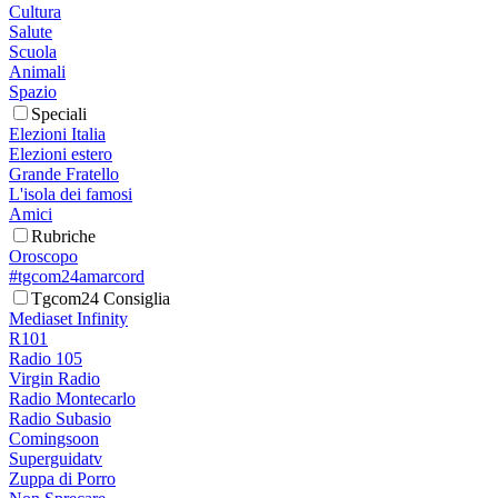
Cultura
Salute
Scuola
Animali
Spazio
Speciali
Elezioni Italia
Elezioni estero
Grande Fratello
L'isola dei famosi
Amici
Rubriche
Oroscopo
#tgcom24amarcord
Tgcom24 Consiglia
Mediaset Infinity
R101
Radio 105
Virgin Radio
Radio Montecarlo
Radio Subasio
Comingsoon
Superguidatv
Zuppa di Porro