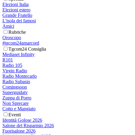
Elezioni Italia
Elezioni estero
Grande Fratello
L'isola dei famosi
Amici
Rubriche
Oroscopo
#tgcom24amarcord
Tgcom24 Consiglia
Mediaset Infinity
R101
Radio 105
Virgin Radio
Radio Montecarlo
Radio Subasio
Comingsoon
Superguidatv
Zuppa di Porro
Non Sprecare
Cotto e Mangiato
Eventi
Identità Golose 2026
Salone del Risparmio 2026
Fuorisalone 2026