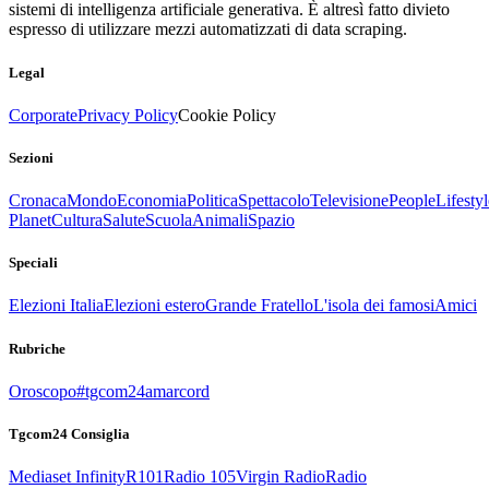
sistemi di intelligenza artificiale generativa. È altresì fatto divieto
espresso di utilizzare mezzi automatizzati di data scraping.
Legal
Corporate
Privacy Policy
Cookie Policy
Sezioni
Cronaca
Mondo
Economia
Politica
Spettacolo
Televisione
People
Lifestyl
Planet
Cultura
Salute
Scuola
Animali
Spazio
Speciali
Elezioni Italia
Elezioni estero
Grande Fratello
L'isola dei famosi
Amici
Rubriche
Oroscopo
#tgcom24amarcord
Tgcom24 Consiglia
Mediaset Infinity
R101
Radio 105
Virgin Radio
Radio