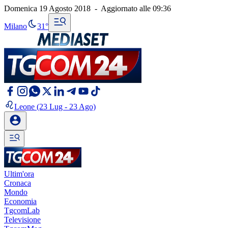
Domenica 19 Agosto 2018
-
Aggiornato alle
09:36
Milano
31°
Leone
(23 Lug - 23 Ago)
Ultim'ora
Cronaca
Mondo
Economia
TgcomLab
Televisione