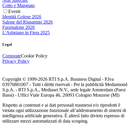
Non Sprecare
Cotto e Mangiato
Eventi
Identità Golose 2026
Salone del Risparmio 2026
Fuorisalone 2026
L'Artigiano in Fiera 2025
Legal
Corporate
Cookie Policy
Privacy Policy
Copyright © 1999-
2026
RTI S.p.A. Business Digital - P.Iva
03976881007 - Tutti i diritti riservati - Per la pubblicità Mediamond
S.p.A. - RTI S.p.A., Mediaset N.V., sede legale Amsterdam (Paesi
Bassi) - Uffici Viale Europa 46, 20093 Cologno Monzese (MI)
Rispetto ai contenuti e ai dati personali trasmessi e/o riprodotti è
vietata ogni utilizzazione funzionale all’addestramento di sistemi di
intelligenza artificiale generativa. È altresì fatto divieto espresso di
utilizzare mezzi automatizzati di data scraping.