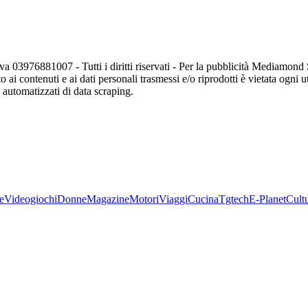
va 03976881007 - Tutti i diritti riservati - Per la pubblicità Mediamon
o ai contenuti e ai dati personali trasmessi e/o riprodotti è vietata ogni 
zi automatizzati di data scraping.
e
Videogiochi
Donne
Magazine
Motori
Viaggi
Cucina
Tgtech
E-Planet
Cult