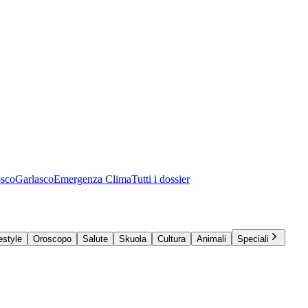
osco
Garlasco
Emergenza Clima
Tutti i dossier
estyle
Oroscopo
Salute
Skuola
Cultura
Animali
Speciali