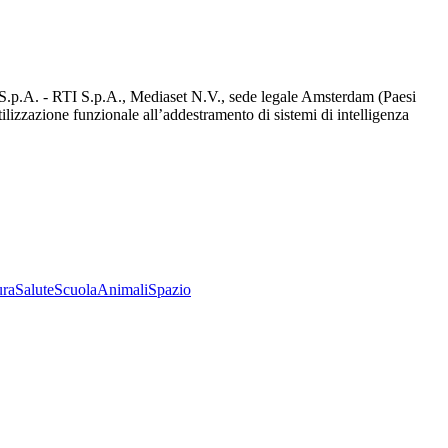
d S.p.A. - RTI S.p.A., Mediaset N.V., sede legale Amsterdam (Paesi
utilizzazione funzionale all’addestramento di sistemi di intelligenza
ura
Salute
Scuola
Animali
Spazio