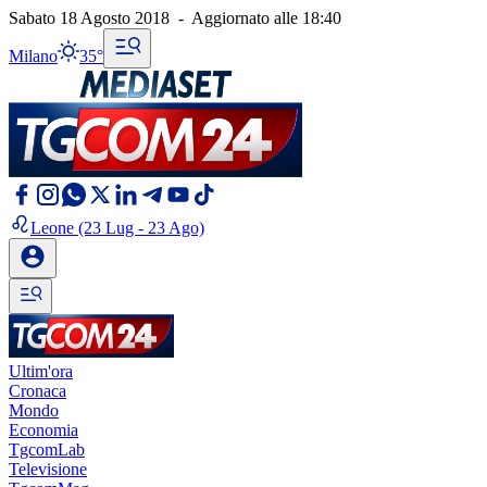
Sabato 18 Agosto 2018
-
Aggiornato alle
18:40
Milano
35°
Leone
(23 Lug - 23 Ago)
Ultim'ora
Cronaca
Mondo
Economia
TgcomLab
Televisione