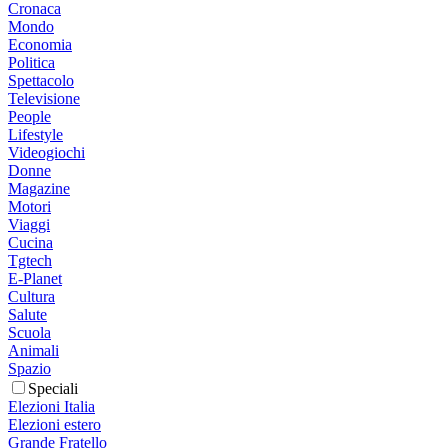
Cronaca
Mondo
Economia
Politica
Spettacolo
Televisione
People
Lifestyle
Videogiochi
Donne
Magazine
Motori
Viaggi
Cucina
Tgtech
E-Planet
Cultura
Salute
Scuola
Animali
Spazio
Speciali
Elezioni Italia
Elezioni estero
Grande Fratello