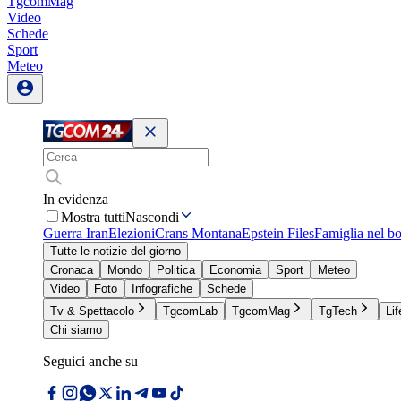
TgcomMag
Video
Schede
Sport
Meteo
In evidenza
Mostra tutti
Nascondi
Guerra Iran
Elezioni
Crans Montana
Epstein Files
Famiglia nel b
Tutte le notizie del giorno
Cronaca
Mondo
Politica
Economia
Sport
Meteo
Video
Foto
Infografiche
Schede
Tv & Spettacolo
TgcomLab
TgcomMag
TgTech
Lif
Chi siamo
Seguici anche su