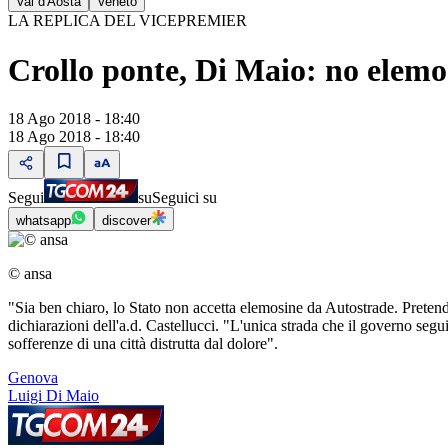
Val d'Aosta
Veneto
LA REPLICA DEL VICEPREMIER
Crollo ponte, Di Maio: no elemo
18 Ago 2018 - 18:40
18 Ago 2018 - 18:40
Segui
su
Seguici su
whatsapp
discover
© ansa
"Sia ben chiaro, lo Stato non accetta elemosine da Autostrade. Pretend
dichiarazioni dell'a.d. Castellucci. "L'unica strada che il governo seg
sofferenze di una città distrutta dal dolore".
Genova
Luigi Di Maio