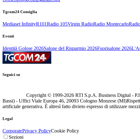
Tgcom24 Consiglia
Mediaset Infinity
R101
Radio 105
Virgin Radio
Radio Montecarlo
Radio
Eventi
Identità Golose 2026
Salone del Risparmio 2026
Fuorisalone 2026
L'Ar
Seguici su
Copyright © 1999-
2026
RTI S.p.A. Business Digital - P.I
Bassi) - Uffici Viale Europa 46, 20093 Cologno Monzese (MI)
Rispett
artificiale generativa. È altresì fatto divieto espresso di utilizzare mez
Legal
Corporate
Privacy Policy
Cookie Policy
Sezioni