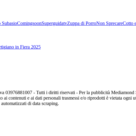
 Subasio
Comingsoon
Superguidatv
Zuppa di Porro
Non Sprecare
Cotto 
tigiano in Fiera 2025
va 03976881007 - Tutti i diritti riservati - Per la pubblicità Mediamon
o ai contenuti e ai dati personali trasmessi e/o riprodotti è vietata ogni 
zi automatizzati di data scraping.