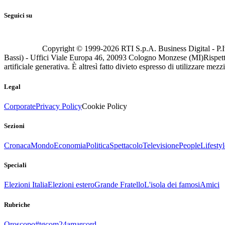
Seguici su
Copyright © 1999-
2026
RTI S.p.A. Business Digital - P.I
Bassi) - Uffici Viale Europa 46, 20093 Cologno Monzese (MI)
Rispett
artificiale generativa. È altresì fatto divieto espresso di utilizzare mez
Legal
Corporate
Privacy Policy
Cookie Policy
Sezioni
Cronaca
Mondo
Economia
Politica
Spettacolo
Televisione
People
Lifestyl
Speciali
Elezioni Italia
Elezioni estero
Grande Fratello
L'isola dei famosi
Amici
Rubriche
Oroscopo
#tgcom24amarcord