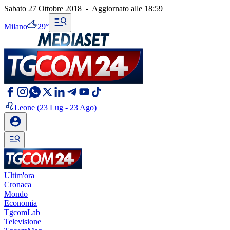
Sabato 27 Ottobre 2018
-
Aggiornato alle
18:59
Milano
29°
Leone
(23 Lug - 23 Ago)
Ultim'ora
Cronaca
Mondo
Economia
TgcomLab
Televisione