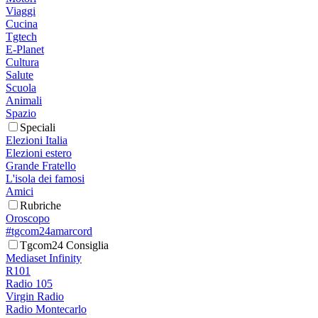
Viaggi
Cucina
Tgtech
E-Planet
Cultura
Salute
Scuola
Animali
Spazio
Speciali
Elezioni Italia
Elezioni estero
Grande Fratello
L'isola dei famosi
Amici
Rubriche
Oroscopo
#tgcom24amarcord
Tgcom24 Consiglia
Mediaset Infinity
R101
Radio 105
Virgin Radio
Radio Montecarlo