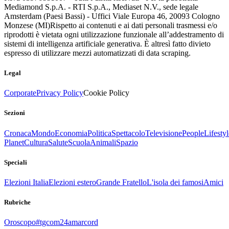
Mediamond S.p.A. - RTI S.p.A., Mediaset N.V., sede legale
Amsterdam (Paesi Bassi) - Uffici Viale Europa 46, 20093 Cologno
Monzese (MI)
Rispetto ai contenuti e ai dati personali trasmessi e/o
riprodotti è vietata ogni utilizzazione funzionale all’addestramento di
sistemi di intelligenza artificiale generativa. È altresì fatto divieto
espresso di utilizzare mezzi automatizzati di data scraping.
Legal
Corporate
Privacy Policy
Cookie Policy
Sezioni
Cronaca
Mondo
Economia
Politica
Spettacolo
Televisione
People
Lifestyl
Planet
Cultura
Salute
Scuola
Animali
Spazio
Speciali
Elezioni Italia
Elezioni estero
Grande Fratello
L'isola dei famosi
Amici
Rubriche
Oroscopo
#tgcom24amarcord