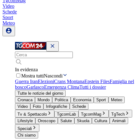
TgcomMag
Video
Schede
Sport
Meteo
In evidenza
Mostra tutti
Nascondi
Guerra Iran
Elezioni
Crans Montana
Epstein Files
Famiglia nel
bosco
Garlasco
Emergenza Clima
Tutti i dossier
Tutte le notizie del giorno
Cronaca
Mondo
Politica
Economia
Sport
Meteo
Video
Foto
Infografiche
Schede
Tv & Spettacolo
TgcomLab
TgcomMag
TgTech
Lifestyle
Oroscopo
Salute
Skuola
Cultura
Animali
Speciali
Chi siamo