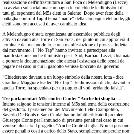
realizzazione dell'infrastruttura a San Foca di Melendugno (Lecce),
ha avviato sui social una campagna in cui chiede le dimissioni di
tutti gli esponenti del M5s eletti in Salento. Dopo aver fatto della
battaglia contro il Tap il tema "madre" della campagna elettorale, gli
eletti sono ora accusati di aver cambiato idea.
A Melendugno è stata organizzata un'assemblea pubblica degli
attivisti davanti alla Torre di San Foca, nel punto in cui approderà il
terminale del metanodotto, e una manifestazione di protesta indetta
dal movimento. I "No Tap" hanno invitato a partecipare alla
manifestazione anche il ministro per il Sud, Barbara Lezzi, chiamata
a portare la documentazione che attesta l'esistenza delle penali da
pagare nel caso in cui il gasdotto venisse bloccato dal governo.
"Chiederemo davanti a un luogo simbolo della nostra lotta - dice
Gianluca Maggiore leader "No Tap "- le dimissioni di chi, davanti a
quella Torre, ha speculato per un pugno di voti, gridando falsità".
Tre parlamentari M5s contro Conte: "Anche lui sbaglia"
-
Intanto salgono le tensioni interne al M5s sul tema della costruzione
del gasdotto. I parlamentari del Movimento Lello Ciampolillo,
Saverio De Bonis e Sara Cunial hanno infatti criticato il premier
Giuseppe Conte per l'annuncio di presunte penali nel caso in cui
venisse bloccato il progetto. "Anche Conte sbaglia. Non ci possono
essere penali o costi a carico dello Stato, semplicemente perché non