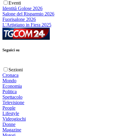
Eventi
Identità Golose 2026
Salone del Risparmio 2026
Fuorisalone 2026
L'Artigiano in Fiera 2025
Seguici su
Sezioni
Cronaca
Mondo
Economia
Politica
Spettacolo
Televisione
People
Lifestyle
Videogiochi
Donne
Magazine
Motori