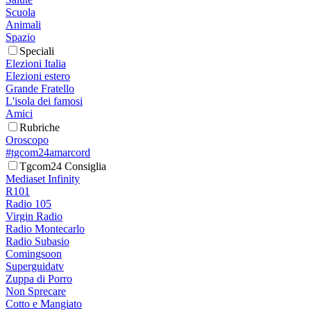
Scuola
Animali
Spazio
Speciali
Elezioni Italia
Elezioni estero
Grande Fratello
L'isola dei famosi
Amici
Rubriche
Oroscopo
#tgcom24amarcord
Tgcom24 Consiglia
Mediaset Infinity
R101
Radio 105
Virgin Radio
Radio Montecarlo
Radio Subasio
Comingsoon
Superguidatv
Zuppa di Porro
Non Sprecare
Cotto e Mangiato