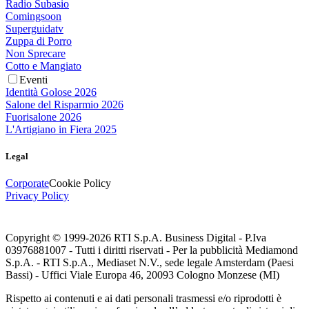
Radio Subasio
Comingsoon
Superguidatv
Zuppa di Porro
Non Sprecare
Cotto e Mangiato
Eventi
Identità Golose 2026
Salone del Risparmio 2026
Fuorisalone 2026
L'Artigiano in Fiera 2025
Legal
Corporate
Cookie Policy
Privacy Policy
Copyright © 1999-
2026
RTI S.p.A. Business Digital - P.Iva
03976881007 - Tutti i diritti riservati - Per la pubblicità Mediamond
S.p.A. - RTI S.p.A., Mediaset N.V., sede legale Amsterdam (Paesi
Bassi) - Uffici Viale Europa 46, 20093 Cologno Monzese (MI)
Rispetto ai contenuti e ai dati personali trasmessi e/o riprodotti è