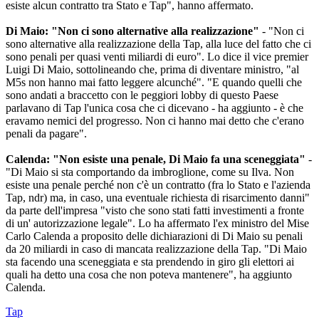
esiste alcun contratto tra Stato e Tap", hanno affermato.
Di Maio: "Non ci sono alternative alla realizzazione"
- "Non ci
sono alternative alla realizzazione della Tap, alla luce del fatto che ci
sono penali per quasi venti miliardi di euro". Lo dice il vice premier
Luigi Di Maio, sottolineando che, prima di diventare ministro, "al
M5s non hanno mai fatto leggere alcunché". "E quando quelli che
sono andati a braccetto con le peggiori lobby di questo Paese
parlavano di Tap l'unica cosa che ci dicevano - ha aggiunto - è che
eravamo nemici del progresso. Non ci hanno mai detto che c'erano
penali da pagare".
Calenda: "Non esiste una penale, Di Maio fa una sceneggiata"
-
"Di Maio si sta comportando da imbroglione, come su Ilva. Non
esiste una penale perché non c'è un contratto (fra lo Stato e l'azienda
Tap, ndr) ma, in caso, una eventuale richiesta di risarcimento danni"
da parte dell'impresa "visto che sono stati fatti investimenti a fronte
di un' autorizzazione legale". Lo ha affermato l'ex ministro del Mise
Carlo Calenda a proposito delle dichiarazioni di Di Maio su penali
da 20 miliardi in caso di mancata realizzazione della Tap. "Di Maio
sta facendo una sceneggiata e sta prendendo in giro gli elettori ai
quali ha detto una cosa che non poteva mantenere", ha aggiunto
Calenda.
Tap