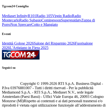
Tgcom24 Consiglia
Mediaset Infinity
R101
Radio 105
Virgin Radio
Radio
Montecarlo
Radio Subasio
Comingsoon
Superguidatv
Zuppa di
Porro
Non Sprecare
Cotto e Mangiato
Eventi
Identità Golose 2026
Salone del Risparmio 2026
Fuorisalone
2026
L'Artigiano in Fiera 2025
Seguici su
Copyright © 1999-
2026
RTI S.p.A. Business Digital -
P.Iva 03976881007 - Tutti i diritti riservati - Per la pubblicità
Mediamond S.p.A. - RTI S.p.A., Mediaset N.V., sede legale
Amsterdam (Paesi Bassi) - Uffici Viale Europa 46, 20093 Cologno
Monzese (MI)
Rispetto ai contenuti e ai dati personali trasmessi e/o
riprodotti è vietata ogni utilizzazione funzionale all’addestramento di