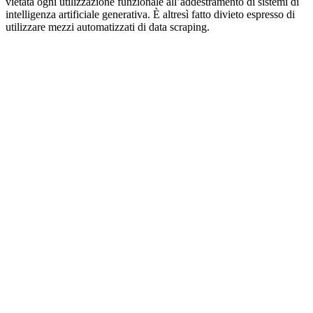
vietata ogni utilizzazione funzionale all’addestramento di sistemi di
intelligenza artificiale generativa. È altresì fatto divieto espresso di
utilizzare mezzi automatizzati di data scraping.