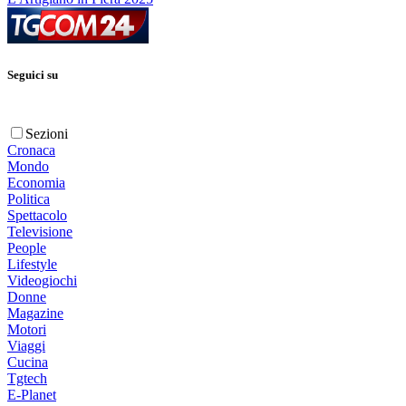
Seguici su
Sezioni
Cronaca
Mondo
Economia
Politica
Spettacolo
Televisione
People
Lifestyle
Videogiochi
Donne
Magazine
Motori
Viaggi
Cucina
Tgtech
E-Planet