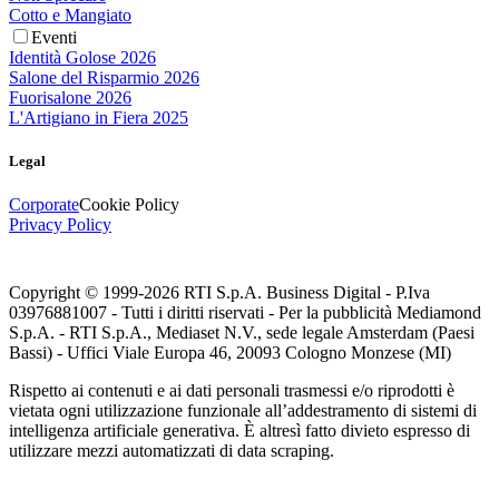
Cotto e Mangiato
Eventi
Identità Golose 2026
Salone del Risparmio 2026
Fuorisalone 2026
L'Artigiano in Fiera 2025
Legal
Corporate
Cookie Policy
Privacy Policy
Copyright © 1999-
2026
RTI S.p.A. Business Digital - P.Iva
03976881007 - Tutti i diritti riservati - Per la pubblicità Mediamond
S.p.A. - RTI S.p.A., Mediaset N.V., sede legale Amsterdam (Paesi
Bassi) - Uffici Viale Europa 46, 20093 Cologno Monzese (MI)
Rispetto ai contenuti e ai dati personali trasmessi e/o riprodotti è
vietata ogni utilizzazione funzionale all’addestramento di sistemi di
intelligenza artificiale generativa. È altresì fatto divieto espresso di
utilizzare mezzi automatizzati di data scraping.