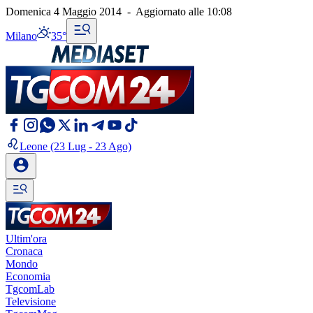
Domenica 4 Maggio 2014
-
Aggiornato alle
10:08
Milano
35°
Leone
(23 Lug - 23 Ago)
Ultim'ora
Cronaca
Mondo
Economia
TgcomLab
Televisione