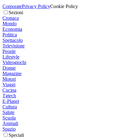
Corporate
Privacy Policy
Cookie Policy
Sezioni
Cronaca
Mondo
Economia
Politica
Spettacolo
Televisione
People
Lifestyle
Videogiochi
Donne
Magazine
Motori
Viaggi
Cucina
Tgtech
E-Planet
Cultura
Salute
Scuola
Animali
Spazio
Speciali