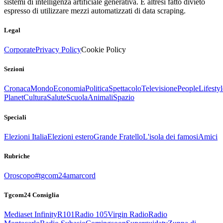
sistemi di intelligenza artificiale generativa. È altresì fatto divieto
espresso di utilizzare mezzi automatizzati di data scraping.
Legal
Corporate
Privacy Policy
Cookie Policy
Sezioni
Cronaca
Mondo
Economia
Politica
Spettacolo
Televisione
People
Lifestyl
Planet
Cultura
Salute
Scuola
Animali
Spazio
Speciali
Elezioni Italia
Elezioni estero
Grande Fratello
L'isola dei famosi
Amici
Rubriche
Oroscopo
#tgcom24amarcord
Tgcom24 Consiglia
Mediaset Infinity
R101
Radio 105
Virgin Radio
Radio