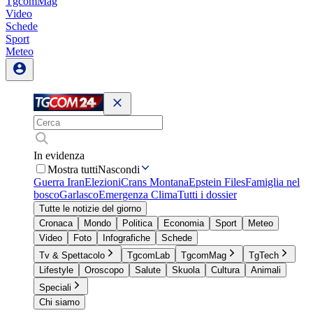
TgcomMag
Video
Schede
Sport
Meteo
In evidenza
Mostra tutti
Nascondi
Guerra Iran
Elezioni
Crans Montana
Epstein Files
Famiglia nel
bosco
Garlasco
Emergenza Clima
Tutti i dossier
Tutte le notizie del giorno
Cronaca
Mondo
Politica
Economia
Sport
Meteo
Video
Foto
Infografiche
Schede
Tv & Spettacolo
TgcomLab
TgcomMag
TgTech
Lifestyle
Oroscopo
Salute
Skuola
Cultura
Animali
Speciali
Chi siamo