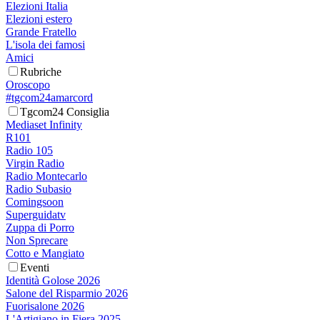
Elezioni Italia
Elezioni estero
Grande Fratello
L'isola dei famosi
Amici
Rubriche
Oroscopo
#tgcom24amarcord
Tgcom24 Consiglia
Mediaset Infinity
R101
Radio 105
Virgin Radio
Radio Montecarlo
Radio Subasio
Comingsoon
Superguidatv
Zuppa di Porro
Non Sprecare
Cotto e Mangiato
Eventi
Identità Golose 2026
Salone del Risparmio 2026
Fuorisalone 2026
L'Artigiano in Fiera 2025