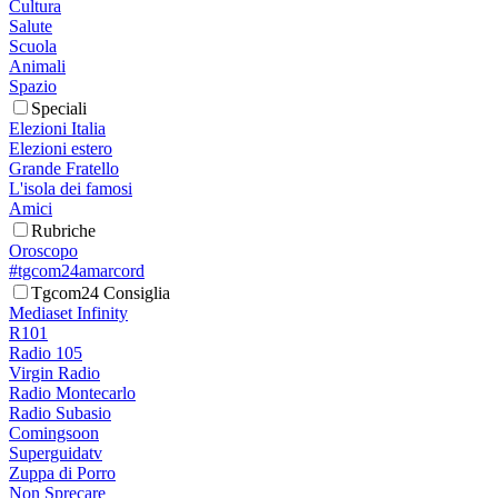
Cultura
Salute
Scuola
Animali
Spazio
Speciali
Elezioni Italia
Elezioni estero
Grande Fratello
L'isola dei famosi
Amici
Rubriche
Oroscopo
#tgcom24amarcord
Tgcom24 Consiglia
Mediaset Infinity
R101
Radio 105
Virgin Radio
Radio Montecarlo
Radio Subasio
Comingsoon
Superguidatv
Zuppa di Porro
Non Sprecare