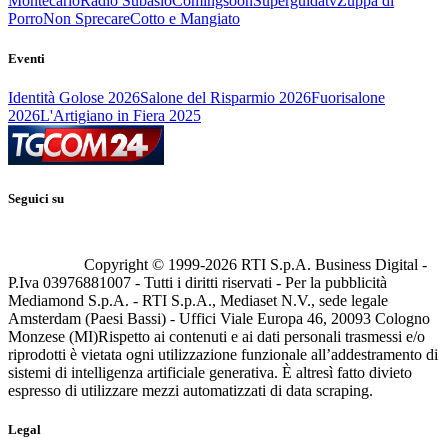
Montecarlo
Radio Subasio
Comingsoon
Superguidatv
Zuppa di
Porro
Non Sprecare
Cotto e Mangiato
Eventi
Identità Golose 2026
Salone del Risparmio 2026
Fuorisalone
2026
L'Artigiano in Fiera 2025
Seguici su
Copyright © 1999-
2026
RTI S.p.A. Business Digital -
P.Iva 03976881007 - Tutti i diritti riservati - Per la pubblicità
Mediamond S.p.A. - RTI S.p.A., Mediaset N.V., sede legale
Amsterdam (Paesi Bassi) - Uffici Viale Europa 46, 20093 Cologno
Monzese (MI)
Rispetto ai contenuti e ai dati personali trasmessi e/o
riprodotti è vietata ogni utilizzazione funzionale all’addestramento di
sistemi di intelligenza artificiale generativa. È altresì fatto divieto
espresso di utilizzare mezzi automatizzati di data scraping.
Legal