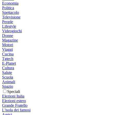
Economia
Politica
Spettacolo
Televisione
People
Lifestyle
Videogiochi
Donne
Magazine
Motori
Viaggi
Cucina
Tgtech
E-Planet
Cultura
Salute
Scuola
Animali
Spazio
Speciali
Elezioni Italia
Elezioni estero
Grande Fratello
L'isola dei famosi
Amici