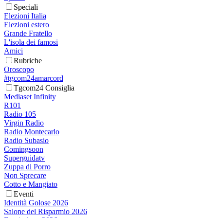
Speciali
Elezioni Italia
Elezioni estero
Grande Fratello
L'isola dei famosi
Amici
Rubriche
Oroscopo
#tgcom24amarcord
Tgcom24 Consiglia
Mediaset Infinity
R101
Radio 105
Virgin Radio
Radio Montecarlo
Radio Subasio
Comingsoon
Superguidatv
Zuppa di Porro
Non Sprecare
Cotto e Mangiato
Eventi
Identità Golose 2026
Salone del Risparmio 2026