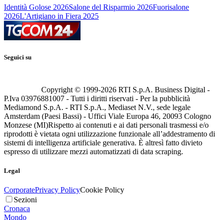
Identità Golose 2026
Salone del Risparmio 2026
Fuorisalone
2026
L'Artigiano in Fiera 2025
Seguici su
Copyright © 1999-
2026
RTI S.p.A. Business Digital -
P.Iva 03976881007 - Tutti i diritti riservati - Per la pubblicità
Mediamond S.p.A. - RTI S.p.A., Mediaset N.V., sede legale
Amsterdam (Paesi Bassi) - Uffici Viale Europa 46, 20093 Cologno
Monzese (MI)
Rispetto ai contenuti e ai dati personali trasmessi e/o
riprodotti è vietata ogni utilizzazione funzionale all’addestramento di
sistemi di intelligenza artificiale generativa. È altresì fatto divieto
espresso di utilizzare mezzi automatizzati di data scraping.
Legal
Corporate
Privacy Policy
Cookie Policy
Sezioni
Cronaca
Mondo