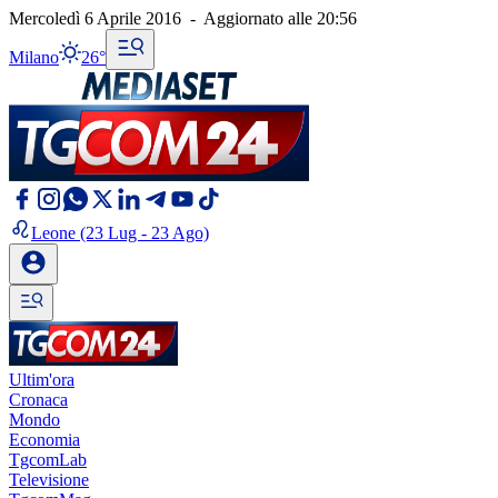
Mercoledì 6 Aprile 2016
-
Aggiornato alle
20:56
Milano
26°
Leone
(23 Lug - 23 Ago)
Ultim'ora
Cronaca
Mondo
Economia
TgcomLab
Televisione