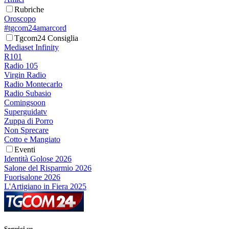
Rubriche
Oroscopo
#tgcom24amarcord
Tgcom24 Consiglia
Mediaset Infinity
R101
Radio 105
Virgin Radio
Radio Montecarlo
Radio Subasio
Comingsoon
Superguidatv
Zuppa di Porro
Non Sprecare
Cotto e Mangiato
Eventi
Identità Golose 2026
Salone del Risparmio 2026
Fuorisalone 2026
L'Artigiano in Fiera 2025
Seguici su