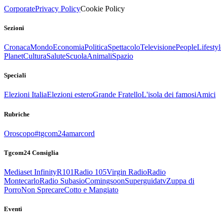
Corporate
Privacy Policy
Cookie Policy
Sezioni
Cronaca
Mondo
Economia
Politica
Spettacolo
Televisione
People
Lifestyl
Planet
Cultura
Salute
Scuola
Animali
Spazio
Speciali
Elezioni Italia
Elezioni estero
Grande Fratello
L'isola dei famosi
Amici
Rubriche
Oroscopo
#tgcom24amarcord
Tgcom24 Consiglia
Mediaset Infinity
R101
Radio 105
Virgin Radio
Radio
Montecarlo
Radio Subasio
Comingsoon
Superguidatv
Zuppa di
Porro
Non Sprecare
Cotto e Mangiato
Eventi