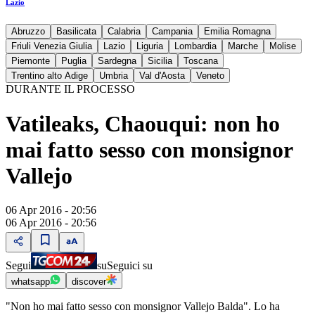
Lazio
Abruzzo
Basilicata
Calabria
Campania
Emilia Romagna
Friuli Venezia Giulia
Lazio
Liguria
Lombardia
Marche
Molise
Piemonte
Puglia
Sardegna
Sicilia
Toscana
Trentino alto Adige
Umbria
Val d'Aosta
Veneto
DURANTE IL PROCESSO
Vatileaks, Chaouqui: non ho
mai fatto sesso con monsignor
Vallejo
06 Apr 2016 - 20:56
06 Apr 2016 - 20:56
Segui
su
Seguici su
whatsapp
discover
"Non ho mai fatto sesso con monsignor Vallejo Balda". Lo ha