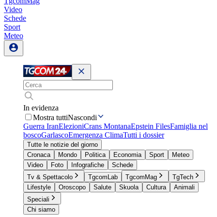
TgcomMag
Video
Schede
Sport
Meteo
In evidenza
Mostra tutti
Nascondi
Guerra Iran
Elezioni
Crans Montana
Epstein Files
Famiglia nel
bosco
Garlasco
Emergenza Clima
Tutti i dossier
Tutte le notizie del giorno
Cronaca
Mondo
Politica
Economia
Sport
Meteo
Video
Foto
Infografiche
Schede
Tv & Spettacolo
TgcomLab
TgcomMag
TgTech
Lifestyle
Oroscopo
Salute
Skuola
Cultura
Animali
Speciali
Chi siamo