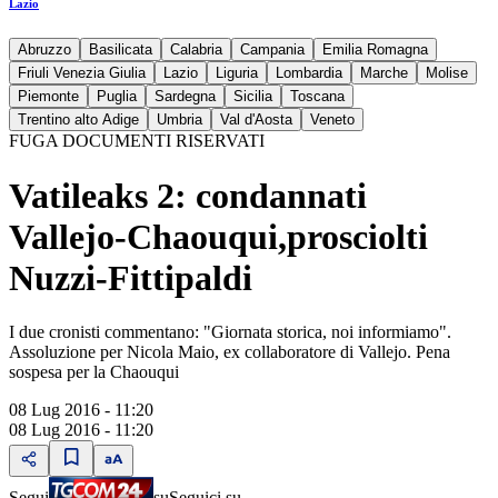
Lazio
Abruzzo
Basilicata
Calabria
Campania
Emilia Romagna
Friuli Venezia Giulia
Lazio
Liguria
Lombardia
Marche
Molise
Piemonte
Puglia
Sardegna
Sicilia
Toscana
Trentino alto Adige
Umbria
Val d'Aosta
Veneto
FUGA DOCUMENTI RISERVATI
Vatileaks 2: condannati
Vallejo-Chaouqui,prosciolti
Nuzzi-Fittipaldi
I due cronisti commentano: "Giornata storica, noi informiamo".
Assoluzione per Nicola Maio, ex collaboratore di Vallejo. Pena
sospesa per la Chaouqui
08 Lug 2016 - 11:20
08 Lug 2016 - 11:20
Segui
su
Seguici su