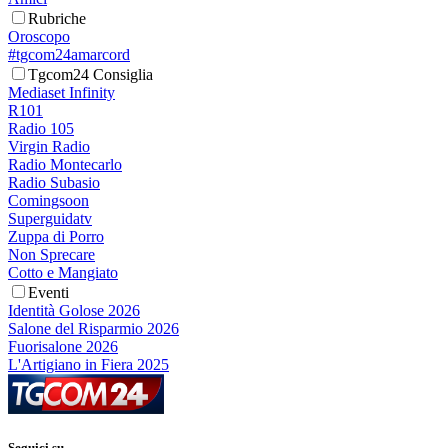
Rubriche
Oroscopo
#tgcom24amarcord
Tgcom24 Consiglia
Mediaset Infinity
R101
Radio 105
Virgin Radio
Radio Montecarlo
Radio Subasio
Comingsoon
Superguidatv
Zuppa di Porro
Non Sprecare
Cotto e Mangiato
Eventi
Identità Golose 2026
Salone del Risparmio 2026
Fuorisalone 2026
L'Artigiano in Fiera 2025
Seguici su