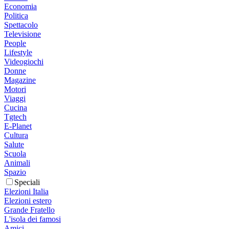
Economia
Politica
Spettacolo
Televisione
People
Lifestyle
Videogiochi
Donne
Magazine
Motori
Viaggi
Cucina
Tgtech
E-Planet
Cultura
Salute
Scuola
Animali
Spazio
Speciali
Elezioni Italia
Elezioni estero
Grande Fratello
L'isola dei famosi
Amici