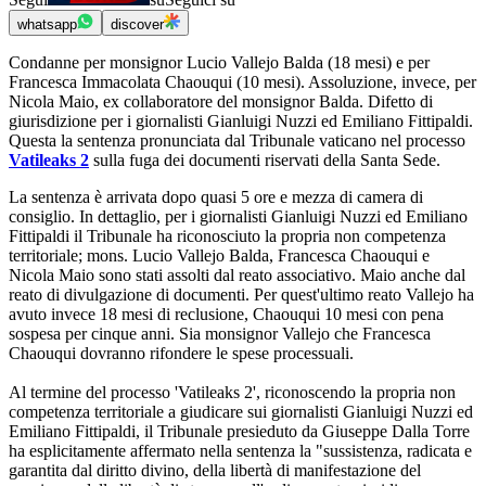
whatsapp
discover
Condanne per monsignor Lucio Vallejo Balda (18 mesi) e per
Francesca Immacolata Chaouqui (10 mesi). Assoluzione, invece, per
Nicola Maio, ex collaboratore del monsignor Balda. Difetto di
giurisdizione per i giornalisti Gianluigi Nuzzi ed Emiliano Fittipaldi.
Questa la sentenza pronunciata dal Tribunale vaticano nel processo
Vatileaks 2
sulla fuga dei documenti riservati della Santa Sede.
La sentenza è arrivata dopo quasi 5 ore e mezza di camera di
consiglio. In dettaglio, per i giornalisti Gianluigi Nuzzi ed Emiliano
Fittipaldi il Tribunale ha riconosciuto la propria non competenza
territoriale; mons. Lucio Vallejo Balda, Francesca Chaouqui e
Nicola Maio sono stati assolti dal reato associativo. Maio anche dal
reato di divulgazione di documenti. Per quest'ultimo reato Vallejo ha
avuto invece 18 mesi di reclusione, Chaouqui 10 mesi con pena
sospesa per cinque anni. Sia monsignor Vallejo che Francesca
Chaouqui dovranno rifondere le spese processuali.
Al termine del processo 'Vatileaks 2', riconoscendo la propria non
competenza territoriale a giudicare sui giornalisti Gianluigi Nuzzi ed
Emiliano Fittipaldi, il Tribunale presieduto da Giuseppe Dalla Torre
ha esplicitamente affermato nella sentenza la "sussistenza, radicata e
garantita dal diritto divino, della libertà di manifestazione del