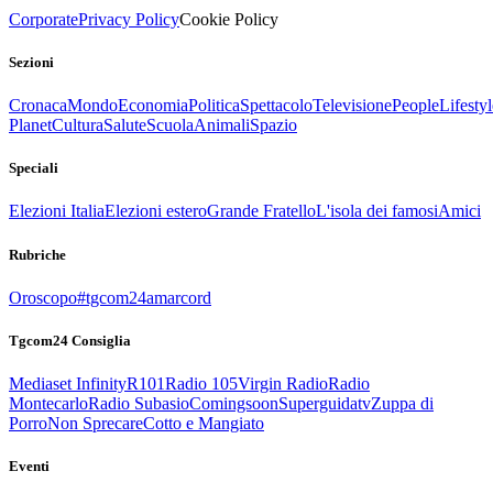
Corporate
Privacy Policy
Cookie Policy
Sezioni
Cronaca
Mondo
Economia
Politica
Spettacolo
Televisione
People
Lifestyl
Planet
Cultura
Salute
Scuola
Animali
Spazio
Speciali
Elezioni Italia
Elezioni estero
Grande Fratello
L'isola dei famosi
Amici
Rubriche
Oroscopo
#tgcom24amarcord
Tgcom24 Consiglia
Mediaset Infinity
R101
Radio 105
Virgin Radio
Radio
Montecarlo
Radio Subasio
Comingsoon
Superguidatv
Zuppa di
Porro
Non Sprecare
Cotto e Mangiato
Eventi