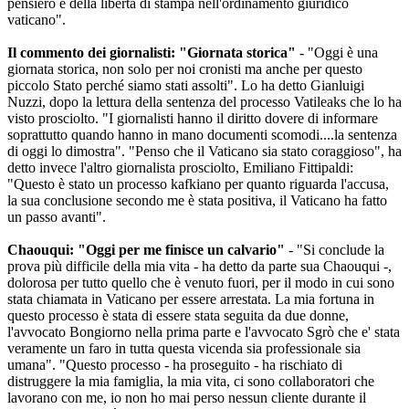
pensiero e della libertà di stampa nell'ordinamento giuridico
vaticano".
Il commento dei giornalisti: "Giornata storica"
- "Oggi è una
giornata storica, non solo per noi cronisti ma anche per questo
piccolo Stato perché siamo stati assolti". Lo ha detto Gianluigi
Nuzzi, dopo la lettura della sentenza del processo Vatileaks che lo ha
visto prosciolto. "I giornalisti hanno il diritto dovere di informare
soprattutto quando hanno in mano documenti scomodi....la sentenza
di oggi lo dimostra". "Penso che il Vaticano sia stato coraggioso", ha
detto invece l'altro giornalista prosciolto, Emiliano Fittipaldi:
"Questo è stato un processo kafkiano per quanto riguarda l'accusa,
la sua conclusione secondo me è stata positiva, il Vaticano ha fatto
un passo avanti".
Chaouqui: "Oggi per me finisce un calvario"
- "Si conclude la
prova più difficile della mia vita - ha detto da parte sua Chaouqui -,
dolorosa per tutto quello che è venuto fuori, per il modo in cui sono
stata chiamata in Vaticano per essere arrestata. La mia fortuna in
questo processo è stata di essere stata seguita da due donne,
l'avvocato Bongiorno nella prima parte e l'avvocato Sgrò che e' stata
veramente un faro in tutta questa vicenda sia professionale sia
umana". "Questo processo - ha proseguito - ha rischiato di
distruggere la mia famiglia, la mia vita, ci sono collaboratori che
lavorano con me, io non ho mai perso nessun cliente durante il