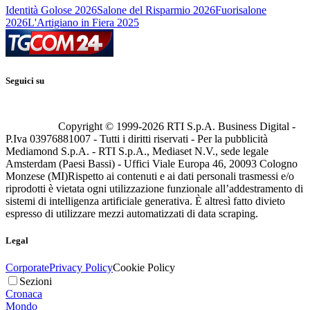
Identità Golose 2026
Salone del Risparmio 2026
Fuorisalone
2026
L'Artigiano in Fiera 2025
Seguici su
Copyright © 1999-
2026
RTI S.p.A. Business Digital -
P.Iva 03976881007 - Tutti i diritti riservati - Per la pubblicità
Mediamond S.p.A. - RTI S.p.A., Mediaset N.V., sede legale
Amsterdam (Paesi Bassi) - Uffici Viale Europa 46, 20093 Cologno
Monzese (MI)
Rispetto ai contenuti e ai dati personali trasmessi e/o
riprodotti è vietata ogni utilizzazione funzionale all’addestramento di
sistemi di intelligenza artificiale generativa. È altresì fatto divieto
espresso di utilizzare mezzi automatizzati di data scraping.
Legal
Corporate
Privacy Policy
Cookie Policy
Sezioni
Cronaca
Mondo