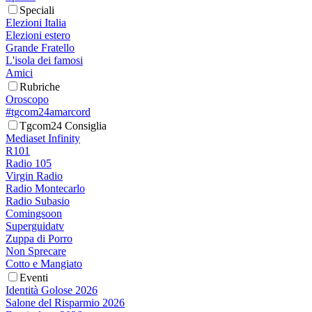
Speciali
Elezioni Italia
Elezioni estero
Grande Fratello
L'isola dei famosi
Amici
Rubriche
Oroscopo
#tgcom24amarcord
Tgcom24 Consiglia
Mediaset Infinity
R101
Radio 105
Virgin Radio
Radio Montecarlo
Radio Subasio
Comingsoon
Superguidatv
Zuppa di Porro
Non Sprecare
Cotto e Mangiato
Eventi
Identità Golose 2026
Salone del Risparmio 2026