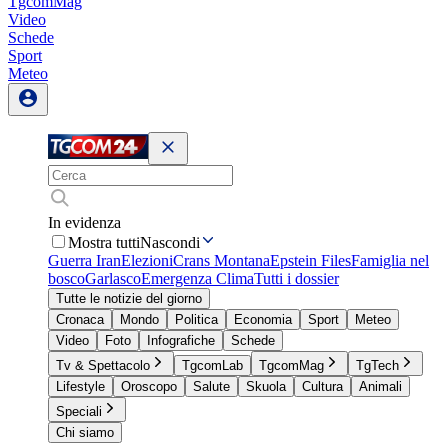
TgcomMag
Video
Schede
Sport
Meteo
In evidenza
Mostra tutti
Nascondi
Guerra Iran
Elezioni
Crans Montana
Epstein Files
Famiglia nel
bosco
Garlasco
Emergenza Clima
Tutti i dossier
Tutte le notizie del giorno
Cronaca
Mondo
Politica
Economia
Sport
Meteo
Video
Foto
Infografiche
Schede
Tv & Spettacolo
TgcomLab
TgcomMag
TgTech
Lifestyle
Oroscopo
Salute
Skuola
Cultura
Animali
Speciali
Chi siamo