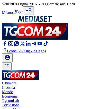
Venerdì 8 Luglio 2016
-
Aggiornato alle
11:20
Milano
33°
Leone
(23 Lug - 23 Ago)
Ultim'ora
Cronaca
Mondo
Economia
TgcomLab
Televisione