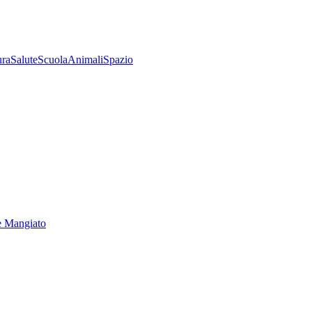
ura
Salute
Scuola
Animali
Spazio
e Mangiato