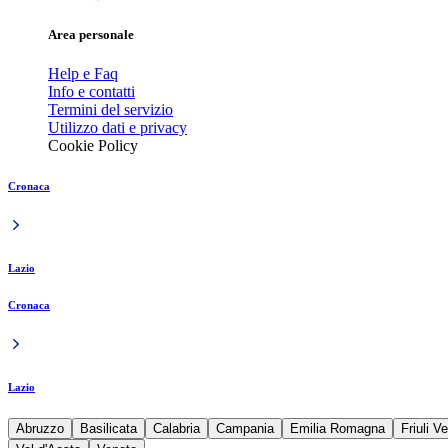
Area personale
Help e Faq
Info e contatti
Termini del servizio
Utilizzo dati e privacy
Cookie Policy
Cronaca
Lazio
Cronaca
Lazio
Abruzzo
Basilicata
Calabria
Campania
Emilia Romagna
Friuli V