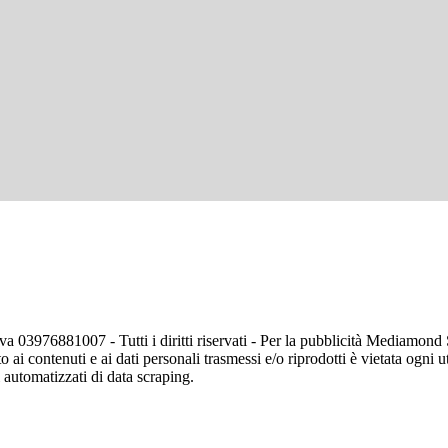
va 03976881007 - Tutti i diritti riservati - Per la pubblicità Mediamon
o ai contenuti e ai dati personali trasmessi e/o riprodotti è vietata ogni 
zi automatizzati di data scraping.