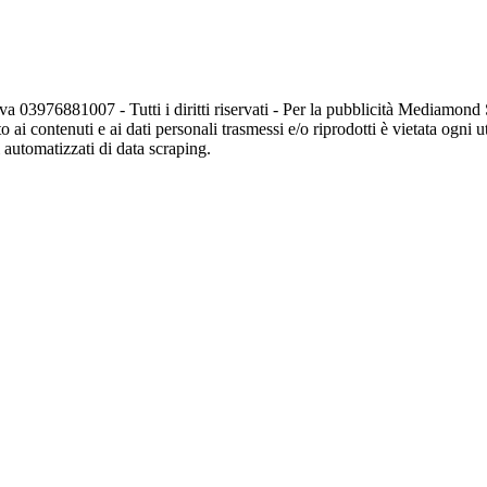
va 03976881007 - Tutti i diritti riservati - Per la pubblicità Mediamon
o ai contenuti e ai dati personali trasmessi e/o riprodotti è vietata ogni 
zi automatizzati di data scraping.