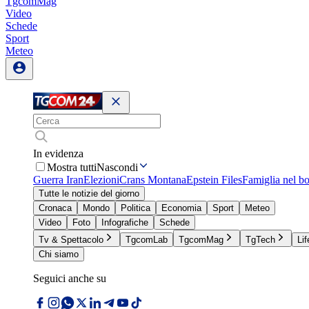
TgcomMag
Video
Schede
Sport
Meteo
In evidenza
Mostra tutti
Nascondi
Guerra Iran
Elezioni
Crans Montana
Epstein Files
Famiglia nel b
Tutte le notizie del giorno
Cronaca
Mondo
Politica
Economia
Sport
Meteo
Video
Foto
Infografiche
Schede
Tv & Spettacolo
TgcomLab
TgcomMag
TgTech
Lif
Chi siamo
Seguici anche su