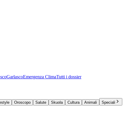
osco
Garlasco
Emergenza Clima
Tutti i dossier
estyle
Oroscopo
Salute
Skuola
Cultura
Animali
Speciali