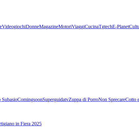
e
Videogiochi
Donne
Magazine
Motori
Viaggi
Cucina
Tgtech
E-Planet
Cult
 Subasio
Comingsoon
Superguidatv
Zuppa di Porro
Non Sprecare
Cotto 
tigiano in Fiera 2025