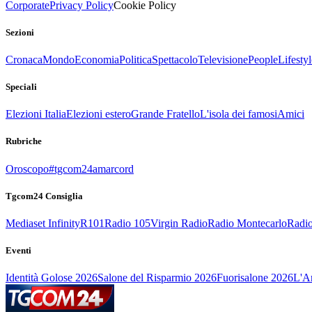
Corporate
Privacy Policy
Cookie Policy
Sezioni
Cronaca
Mondo
Economia
Politica
Spettacolo
Televisione
People
Lifestyl
Speciali
Elezioni Italia
Elezioni estero
Grande Fratello
L'isola dei famosi
Amici
Rubriche
Oroscopo
#tgcom24amarcord
Tgcom24 Consiglia
Mediaset Infinity
R101
Radio 105
Virgin Radio
Radio Montecarlo
Radio
Eventi
Identità Golose 2026
Salone del Risparmio 2026
Fuorisalone 2026
L'Ar