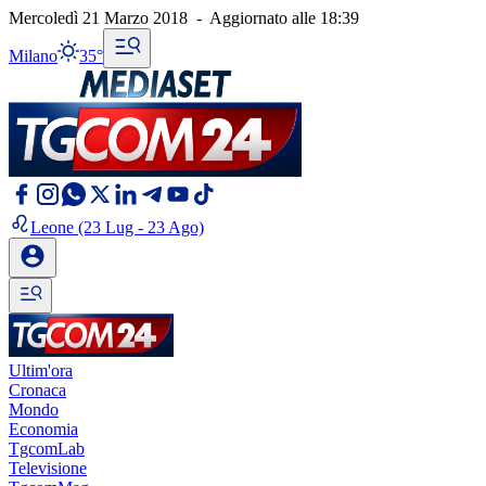
Mercoledì 21 Marzo 2018
-
Aggiornato alle
18:39
Milano
35°
Leone
(23 Lug - 23 Ago)
Ultim'ora
Cronaca
Mondo
Economia
TgcomLab
Televisione