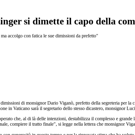
zinger si dimette il capo della co
 ma accolgo con fatica le sue dimissioni da prefetto"
e dimissioni di monsignor Dario Viganò, prefetto della segreteria per l
one in Vaticano sarà il segretario dello stesso dicastero, monsignor Lu
operato che, al di là delle intenzioni, destabilizza il complesso e grand
nale, compiere il tratto finale", si legge nella lettera che monsignor Vig
 con generosità in questo tempo e per la rinnovata stima che ha voluto 