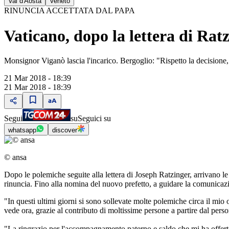
Val d'Aosta
Veneto
RINUNCIA ACCETTATA DAL PAPA
Vaticano, dopo la lettera di Rat
Monsignor Viganò lascia l'incarico. Bergoglio: "Rispetto la decisione,
21 Mar 2018 - 18:39
21 Mar 2018 - 18:39
Segui
su
Seguici su
whatsapp
discover
© ansa
Dopo le polemiche seguite alla lettera di Joseph Ratzinger, arrivano l
rinuncia. Fino alla nomina del nuovo prefetto, a guidare la comunicazi
"In questi ultimi giorni si sono sollevate molte polemiche circa il mio 
vede ora, grazie al contributo di moltissime persone a partire dal perso
"La ringrazio per l'accompagnamento paterno e saldo che mi ha offerto