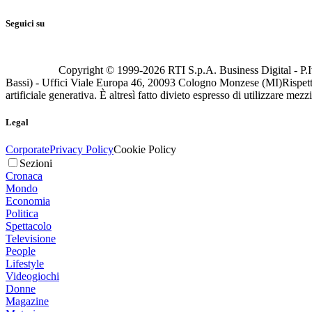
Seguici su
Copyright © 1999-
2026
RTI S.p.A. Business Digital - P.I
Bassi) - Uffici Viale Europa 46, 20093 Cologno Monzese (MI)
Rispett
artificiale generativa. È altresì fatto divieto espresso di utilizzare mez
Legal
Corporate
Privacy Policy
Cookie Policy
Sezioni
Cronaca
Mondo
Economia
Politica
Spettacolo
Televisione
People
Lifestyle
Videogiochi
Donne
Magazine