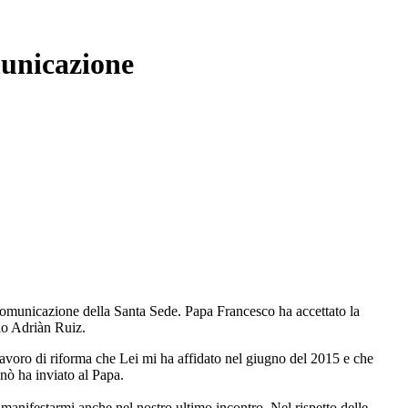
municazione
a comunicazione della Santa Sede. Papa Francesco ha accettato la
cio Adriàn Ruiz.
e lavoro di riforma che Lei mi ha affidato nel giugno del 2015 e che
anò ha inviato al Papa.
manifestarmi anche nel nostro ultimo incontro. Nel rispetto delle