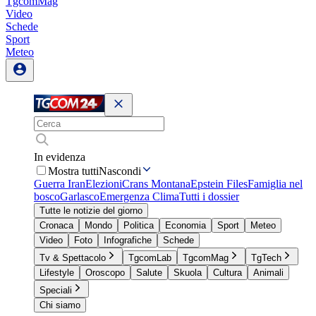
TgcomMag
Video
Schede
Sport
Meteo
In evidenza
Mostra tutti
Nascondi
Guerra Iran
Elezioni
Crans Montana
Epstein Files
Famiglia nel
bosco
Garlasco
Emergenza Clima
Tutti i dossier
Tutte le notizie del giorno
Cronaca
Mondo
Politica
Economia
Sport
Meteo
Video
Foto
Infografiche
Schede
Tv & Spettacolo
TgcomLab
TgcomMag
TgTech
Lifestyle
Oroscopo
Salute
Skuola
Cultura
Animali
Speciali
Chi siamo