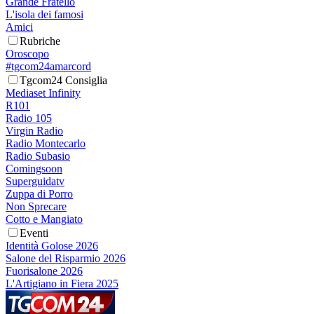
Grande Fratello
L'isola dei famosi
Amici
Rubriche
Oroscopo
#tgcom24amarcord
Tgcom24 Consiglia
Mediaset Infinity
R101
Radio 105
Virgin Radio
Radio Montecarlo
Radio Subasio
Comingsoon
Superguidatv
Zuppa di Porro
Non Sprecare
Cotto e Mangiato
Eventi
Identità Golose 2026
Salone del Risparmio 2026
Fuorisalone 2026
L'Artigiano in Fiera 2025