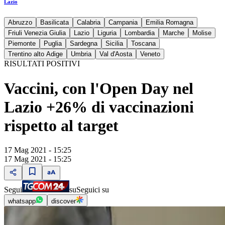
Lazio
Abruzzo
Basilicata
Calabria
Campania
Emilia Romagna
Friuli Venezia Giulia
Lazio
Liguria
Lombardia
Marche
Molise
Piemonte
Puglia
Sardegna
Sicilia
Toscana
Trentino alto Adige
Umbria
Val d'Aosta
Veneto
RISULTATI POSITIVI
Vaccini, con l'Open Day nel
Lazio +26% di vaccinazioni
rispetto al target
17 Mag 2021 - 15:25
17 Mag 2021 - 15:25
Segui
su
Seguici su
whatsapp
discover