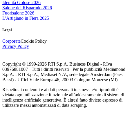
Identità Golose 2026
Salone del Risparmio 2026
Fuorisalone 2026
L'Artigiano in Fiera 2025
Legal
Corporate
Cookie Policy
Privacy Policy
Copyright © 1999-
2026
RTI S.p.A. Business Digital - P.Iva
03976881007 - Tutti i diritti riservati - Per la pubblicità Mediamond
S.p.A. - RTI S.p.A., Mediaset N.V., sede legale Amsterdam (Paesi
Bassi) - Uffici Viale Europa 46, 20093 Cologno Monzese (MI)
Rispetto ai contenuti e ai dati personali trasmessi e/o riprodotti è
vietata ogni utilizzazione funzionale all’addestramento di sistemi di
intelligenza artificiale generativa. È altresì fatto divieto espresso di
utilizzare mezzi automatizzati di data scraping.