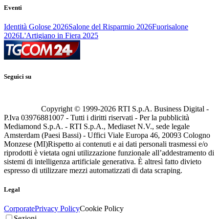
Eventi
Identità Golose 2026
Salone del Risparmio 2026
Fuorisalone
2026
L'Artigiano in Fiera 2025
Seguici su
Copyright © 1999-
2026
RTI S.p.A. Business Digital -
P.Iva 03976881007 - Tutti i diritti riservati - Per la pubblicità
Mediamond S.p.A. - RTI S.p.A., Mediaset N.V., sede legale
Amsterdam (Paesi Bassi) - Uffici Viale Europa 46, 20093 Cologno
Monzese (MI)
Rispetto ai contenuti e ai dati personali trasmessi e/o
riprodotti è vietata ogni utilizzazione funzionale all’addestramento di
sistemi di intelligenza artificiale generativa. È altresì fatto divieto
espresso di utilizzare mezzi automatizzati di data scraping.
Legal
Corporate
Privacy Policy
Cookie Policy
Sezioni