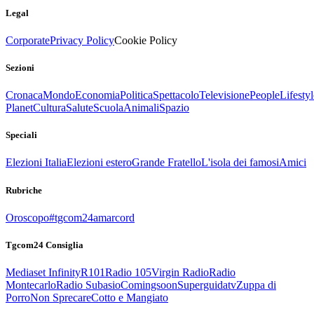
Legal
Corporate
Privacy Policy
Cookie Policy
Sezioni
Cronaca
Mondo
Economia
Politica
Spettacolo
Televisione
People
Lifestyl
Planet
Cultura
Salute
Scuola
Animali
Spazio
Speciali
Elezioni Italia
Elezioni estero
Grande Fratello
L'isola dei famosi
Amici
Rubriche
Oroscopo
#tgcom24amarcord
Tgcom24 Consiglia
Mediaset Infinity
R101
Radio 105
Virgin Radio
Radio
Montecarlo
Radio Subasio
Comingsoon
Superguidatv
Zuppa di
Porro
Non Sprecare
Cotto e Mangiato