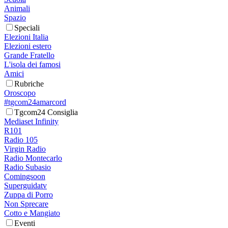
Animali
Spazio
Speciali
Elezioni Italia
Elezioni estero
Grande Fratello
L'isola dei famosi
Amici
Rubriche
Oroscopo
#tgcom24amarcord
Tgcom24 Consiglia
Mediaset Infinity
R101
Radio 105
Virgin Radio
Radio Montecarlo
Radio Subasio
Comingsoon
Superguidatv
Zuppa di Porro
Non Sprecare
Cotto e Mangiato
Eventi