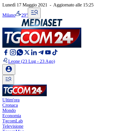
Lunedì 17 Maggio 2021
-
Aggiornato alle
15:25
Milano
29°
Leone
(23 Lug - 23 Ago)
Ultim'ora
Cronaca
Mondo
Economia
TgcomLab
Televisione