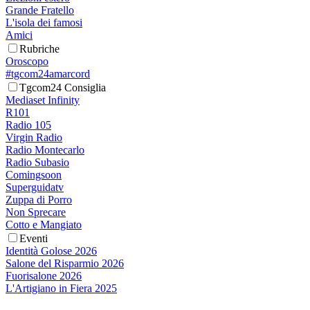
Grande Fratello
L'isola dei famosi
Amici
Rubriche
Oroscopo
#tgcom24amarcord
Tgcom24 Consiglia
Mediaset Infinity
R101
Radio 105
Virgin Radio
Radio Montecarlo
Radio Subasio
Comingsoon
Superguidatv
Zuppa di Porro
Non Sprecare
Cotto e Mangiato
Eventi
Identità Golose 2026
Salone del Risparmio 2026
Fuorisalone 2026
L'Artigiano in Fiera 2025