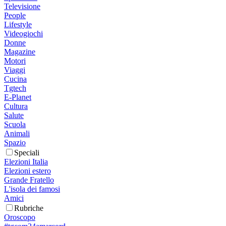
Televisione
People
Lifestyle
Videogiochi
Donne
Magazine
Motori
Viaggi
Cucina
Tgtech
E-Planet
Cultura
Salute
Scuola
Animali
Spazio
Speciali
Elezioni Italia
Elezioni estero
Grande Fratello
L'isola dei famosi
Amici
Rubriche
Oroscopo