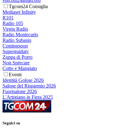
#tgcom24amarcord
Tgcom24 Consiglia
Mediaset Infinity
R101
Radio 105
Virgin Radio
Radio Montecarlo
Radio Subasio
Comingsoon
Superguidatv
Zuppa di Porro
Non Sprecare
Cotto e Mangiato
Eventi
Identità Golose 2026
Salone del Risparmio 2026
Fuorisalone 2026
L'Artigiano in Fiera 2025
Seguici su