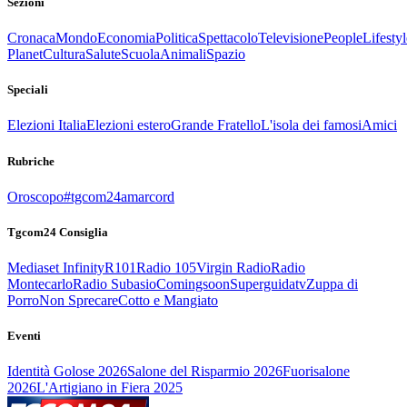
Sezioni
Cronaca
Mondo
Economia
Politica
Spettacolo
Televisione
People
Lifestyl
Planet
Cultura
Salute
Scuola
Animali
Spazio
Speciali
Elezioni Italia
Elezioni estero
Grande Fratello
L'isola dei famosi
Amici
Rubriche
Oroscopo
#tgcom24amarcord
Tgcom24 Consiglia
Mediaset Infinity
R101
Radio 105
Virgin Radio
Radio
Montecarlo
Radio Subasio
Comingsoon
Superguidatv
Zuppa di
Porro
Non Sprecare
Cotto e Mangiato
Eventi
Identità Golose 2026
Salone del Risparmio 2026
Fuorisalone
2026
L'Artigiano in Fiera 2025