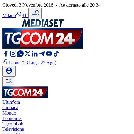
Giovedì 3 Novembre 2016
-
Aggiornato alle
20:34
Milano
31°
Leone
(23 Lug - 23 Ago)
Ultim'ora
Cronaca
Mondo
Economia
TgcomLab
Televisione