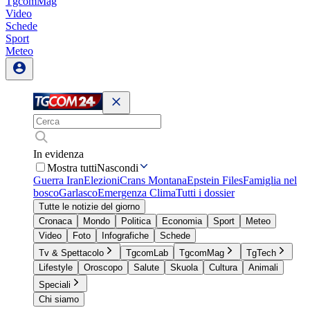
TgcomMag
Video
Schede
Sport
Meteo
In evidenza
Mostra tutti
Nascondi
Guerra Iran
Elezioni
Crans Montana
Epstein Files
Famiglia nel
bosco
Garlasco
Emergenza Clima
Tutti i dossier
Tutte le notizie del giorno
Cronaca
Mondo
Politica
Economia
Sport
Meteo
Video
Foto
Infografiche
Schede
Tv & Spettacolo
TgcomLab
TgcomMag
TgTech
Lifestyle
Oroscopo
Salute
Skuola
Cultura
Animali
Speciali
Chi siamo