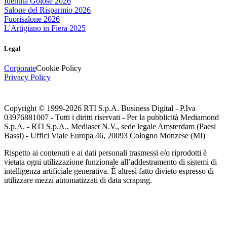
Identità Golose 2026
Salone del Risparmio 2026
Fuorisalone 2026
L'Artigiano in Fiera 2025
Legal
Corporate
Cookie Policy
Privacy Policy
Copyright © 1999-
2026
RTI S.p.A. Business Digital - P.Iva
03976881007 - Tutti i diritti riservati - Per la pubblicità Mediamond
S.p.A. - RTI S.p.A., Mediaset N.V., sede legale Amsterdam (Paesi
Bassi) - Uffici Viale Europa 46, 20093 Cologno Monzese (MI)
Rispetto ai contenuti e ai dati personali trasmessi e/o riprodotti è
vietata ogni utilizzazione funzionale all’addestramento di sistemi di
intelligenza artificiale generativa. È altresì fatto divieto espresso di
utilizzare mezzi automatizzati di data scraping.