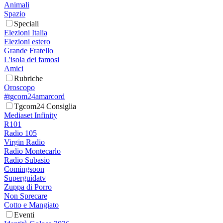
Animali
Spazio
Speciali
Elezioni Italia
Elezioni estero
Grande Fratello
L'isola dei famosi
Amici
Rubriche
Oroscopo
#tgcom24amarcord
Tgcom24 Consiglia
Mediaset Infinity
R101
Radio 105
Virgin Radio
Radio Montecarlo
Radio Subasio
Comingsoon
Superguidatv
Zuppa di Porro
Non Sprecare
Cotto e Mangiato
Eventi