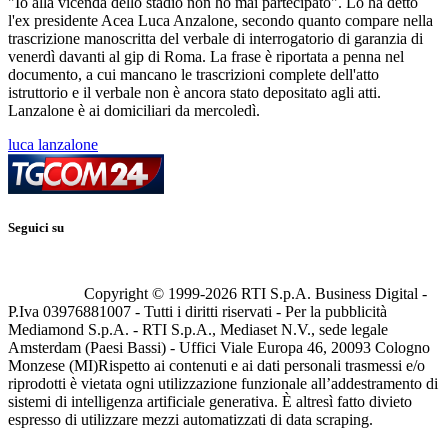
"Io alla vicenda dello stadio non ho mai partecipato". Lo ha detto
l'ex presidente Acea Luca Anzalone, secondo quanto compare nella
trascrizione manoscritta del verbale di interrogatorio di garanzia di
venerdì davanti al gip di Roma. La frase è riportata a penna nel
documento, a cui mancano le trascrizioni complete dell'atto
istruttorio e il verbale non è ancora stato depositato agli atti.
Lanzalone è ai domiciliari da mercoledì.
luca lanzalone
Seguici su
Copyright © 1999-
2026
RTI S.p.A. Business Digital -
P.Iva 03976881007 - Tutti i diritti riservati - Per la pubblicità
Mediamond S.p.A. - RTI S.p.A., Mediaset N.V., sede legale
Amsterdam (Paesi Bassi) - Uffici Viale Europa 46, 20093 Cologno
Monzese (MI)
Rispetto ai contenuti e ai dati personali trasmessi e/o
riprodotti è vietata ogni utilizzazione funzionale all’addestramento di
sistemi di intelligenza artificiale generativa. È altresì fatto divieto
espresso di utilizzare mezzi automatizzati di data scraping.