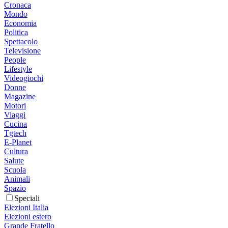
Cronaca
Mondo
Economia
Politica
Spettacolo
Televisione
People
Lifestyle
Videogiochi
Donne
Magazine
Motori
Viaggi
Cucina
Tgtech
E-Planet
Cultura
Salute
Scuola
Animali
Spazio
Speciali
Elezioni Italia
Elezioni estero
Grande Fratello