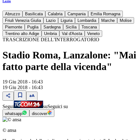
Lazio
Abruzzo
Basilicata
Calabria
Campania
Emilia Romagna
Friuli Venezia Giulia
Lazio
Liguria
Lombardia
Marche
Molise
Piemonte
Puglia
Sardegna
Sicilia
Toscana
Trentino alto Adige
Umbria
Val d'Aosta
Veneto
TRASCRIZIONE DELL'INTERROGATORIO
Stadio Roma, Lanzalone: "Mai
fatto parte della vicenda"
19 Giu 2018 - 16:43
19 Giu 2018 - 16:43
Segui
su
Seguici su
whatsapp
discover
© ansa