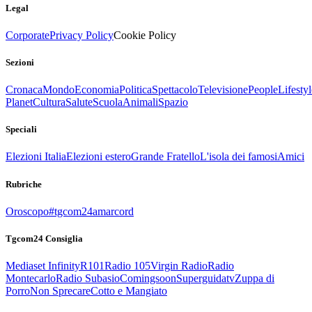
Legal
Corporate
Privacy Policy
Cookie Policy
Sezioni
Cronaca
Mondo
Economia
Politica
Spettacolo
Televisione
People
Lifestyl
Planet
Cultura
Salute
Scuola
Animali
Spazio
Speciali
Elezioni Italia
Elezioni estero
Grande Fratello
L'isola dei famosi
Amici
Rubriche
Oroscopo
#tgcom24amarcord
Tgcom24 Consiglia
Mediaset Infinity
R101
Radio 105
Virgin Radio
Radio
Montecarlo
Radio Subasio
Comingsoon
Superguidatv
Zuppa di
Porro
Non Sprecare
Cotto e Mangiato