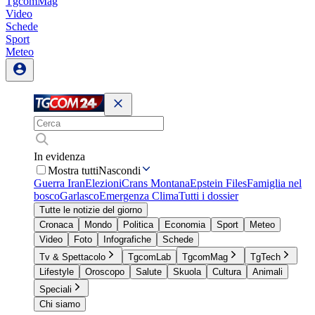
TgcomMag
Video
Schede
Sport
Meteo
In evidenza
Mostra tutti
Nascondi
Guerra Iran
Elezioni
Crans Montana
Epstein Files
Famiglia nel
bosco
Garlasco
Emergenza Clima
Tutti i dossier
Tutte le notizie del giorno
Cronaca
Mondo
Politica
Economia
Sport
Meteo
Video
Foto
Infografiche
Schede
Tv & Spettacolo
TgcomLab
TgcomMag
TgTech
Lifestyle
Oroscopo
Salute
Skuola
Cultura
Animali
Speciali
Chi siamo