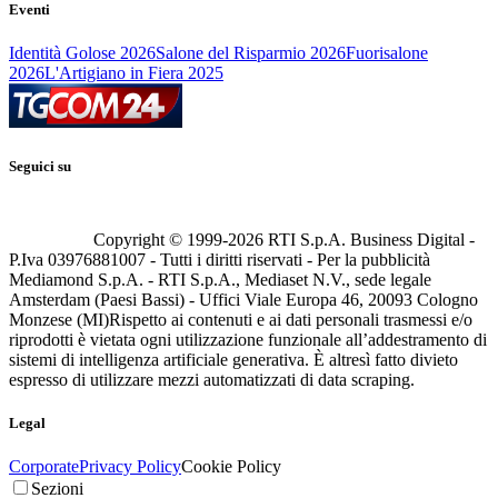
Eventi
Identità Golose 2026
Salone del Risparmio 2026
Fuorisalone
2026
L'Artigiano in Fiera 2025
Seguici su
Copyright © 1999-
2026
RTI S.p.A. Business Digital -
P.Iva 03976881007 - Tutti i diritti riservati - Per la pubblicità
Mediamond S.p.A. - RTI S.p.A., Mediaset N.V., sede legale
Amsterdam (Paesi Bassi) - Uffici Viale Europa 46, 20093 Cologno
Monzese (MI)
Rispetto ai contenuti e ai dati personali trasmessi e/o
riprodotti è vietata ogni utilizzazione funzionale all’addestramento di
sistemi di intelligenza artificiale generativa. È altresì fatto divieto
espresso di utilizzare mezzi automatizzati di data scraping.
Legal
Corporate
Privacy Policy
Cookie Policy
Sezioni