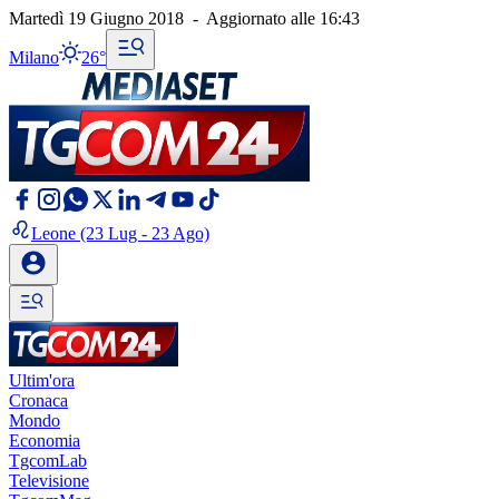
Martedì 19 Giugno 2018
-
Aggiornato alle
16:43
Milano
26°
Leone
(23 Lug - 23 Ago)
Ultim'ora
Cronaca
Mondo
Economia
TgcomLab
Televisione