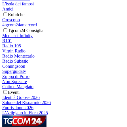
L'isola dei famosi
Amici
Rubriche
Oroscopo
#tgcom24amarcord
Tgcom24 Consiglia
Mediaset Infinity
R101
Radio 105
Virgin Radio
Radio Montecarlo
Radio Subasio
Comingsoon
Superguidatv
Zuppa di Porro
Non Sprecare
Cotto e Mangiato
Eventi
Identità Golose 2026
Salone del Risparmio 2026
Fuorisalone 2026
L'Artigiano in Fiera 2025