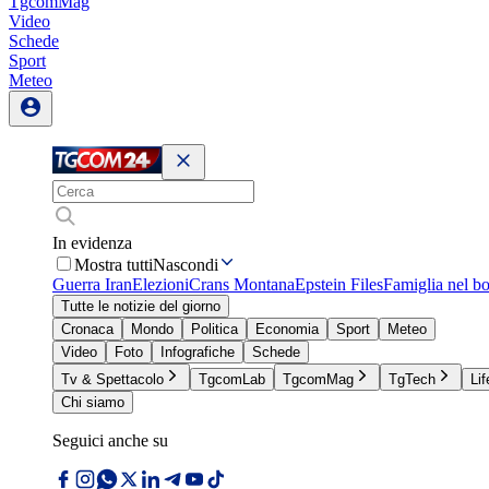
TgcomMag
Video
Schede
Sport
Meteo
In evidenza
Mostra tutti
Nascondi
Guerra Iran
Elezioni
Crans Montana
Epstein Files
Famiglia nel b
Tutte le notizie del giorno
Cronaca
Mondo
Politica
Economia
Sport
Meteo
Video
Foto
Infografiche
Schede
Tv & Spettacolo
TgcomLab
TgcomMag
TgTech
Lif
Chi siamo
Seguici anche su