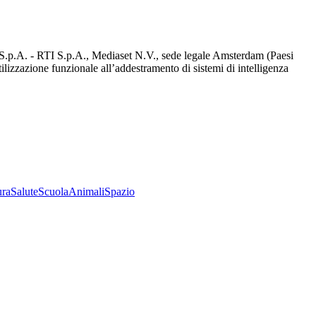
d S.p.A. - RTI S.p.A., Mediaset N.V., sede legale Amsterdam (Paesi
utilizzazione funzionale all’addestramento di sistemi di intelligenza
ura
Salute
Scuola
Animali
Spazio