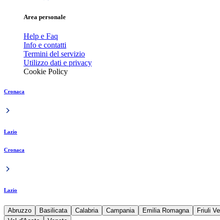
Area personale
Help e Faq
Info e contatti
Termini del servizio
Utilizzo dati e privacy
Cookie Policy
Cronaca
Lazio
Cronaca
Lazio
Abruzzo
Basilicata
Calabria
Campania
Emilia Romagna
Friuli V