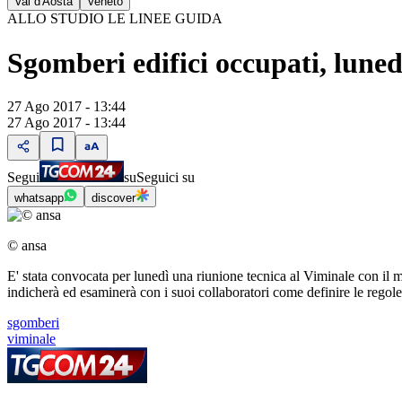
Val d'Aosta
Veneto
ALLO STUDIO LE LINEE GUIDA
Sgomberi edifici occupati, luned
27 Ago 2017 - 13:44
27 Ago 2017 - 13:44
Segui
su
Seguici su
whatsapp
discover
© ansa
E' stata convocata per lunedì una riunione tecnica al Viminale con il m
indicherà ed esaminerà con i suoi collaboratori come definire le regol
sgomberi
viminale