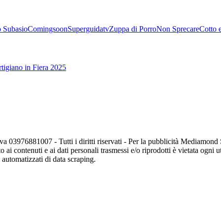
 Subasio
Comingsoon
Superguidatv
Zuppa di Porro
Non Sprecare
Cotto 
tigiano in Fiera 2025
va 03976881007 - Tutti i diritti riservati - Per la pubblicità Mediamon
o ai contenuti e ai dati personali trasmessi e/o riprodotti è vietata ogni 
zi automatizzati di data scraping.