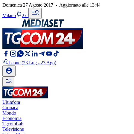
Domenica 27 Agosto 2017
-
Aggiornato alle
13:44
Milano
27°
Leone
(23 Lug - 23 Ago)
Ultim'ora
Cronaca
Mondo
Economia
TgcomLab
Televisione