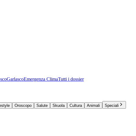
osco
Garlasco
Emergenza Clima
Tutti i dossier
estyle
Oroscopo
Salute
Skuola
Cultura
Animali
Speciali