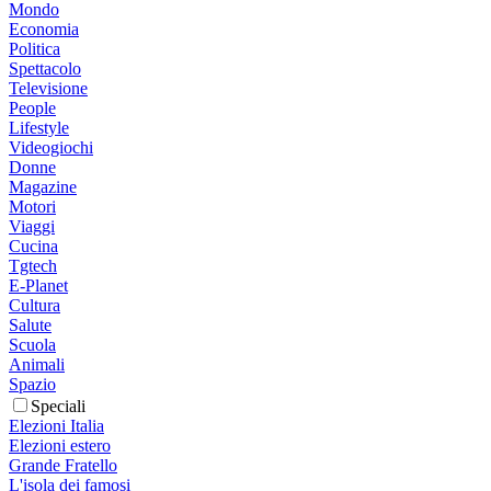
Mondo
Economia
Politica
Spettacolo
Televisione
People
Lifestyle
Videogiochi
Donne
Magazine
Motori
Viaggi
Cucina
Tgtech
E-Planet
Cultura
Salute
Scuola
Animali
Spazio
Speciali
Elezioni Italia
Elezioni estero
Grande Fratello
L'isola dei famosi