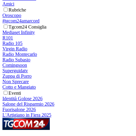
Amici
Rubriche
Oroscopo
#tgcom24amarcord
Tgcom24 Consiglia
Mediaset Infinity
R101
Radio 105
Virgin Radio
Radio Montecarlo
Radio Subasio
Comingsoon
Superguidatv
Zuppa di Porro
Non Sprecare
Cotto e Mangiato
Eventi
Identità Golose 2026
Salone del Risparmio 2026
Fuorisalone 2026
L'Artigiano in Fiera 2025