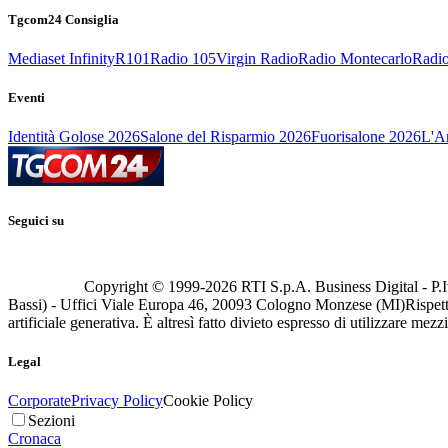
Tgcom24 Consiglia
Mediaset Infinity
R101
Radio 105
Virgin Radio
Radio Montecarlo
Radio
Eventi
Identità Golose 2026
Salone del Risparmio 2026
Fuorisalone 2026
L'Ar
Seguici su
Copyright © 1999-
2026
RTI S.p.A. Business Digital - P.I
Bassi) - Uffici Viale Europa 46, 20093 Cologno Monzese (MI)
Rispett
artificiale generativa. È altresì fatto divieto espresso di utilizzare mez
Legal
Corporate
Privacy Policy
Cookie Policy
Sezioni
Cronaca