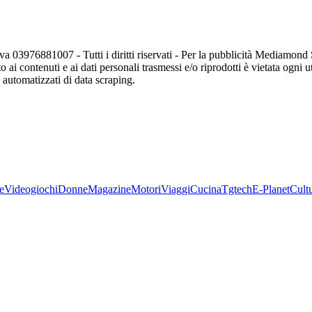
va 03976881007 - Tutti i diritti riservati - Per la pubblicità Mediamon
o ai contenuti e ai dati personali trasmessi e/o riprodotti è vietata ogni 
zi automatizzati di data scraping.
e
Videogiochi
Donne
Magazine
Motori
Viaggi
Cucina
Tgtech
E-Planet
Cult