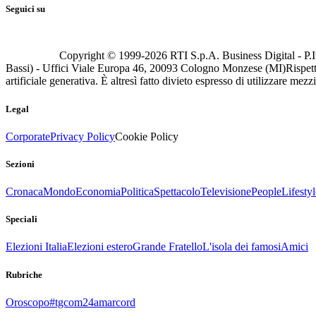
Seguici su
Copyright © 1999-
2026
RTI S.p.A. Business Digital - P.I
Bassi) - Uffici Viale Europa 46, 20093 Cologno Monzese (MI)
Rispett
artificiale generativa. È altresì fatto divieto espresso di utilizzare mez
Legal
Corporate
Privacy Policy
Cookie Policy
Sezioni
Cronaca
Mondo
Economia
Politica
Spettacolo
Televisione
People
Lifestyl
Speciali
Elezioni Italia
Elezioni estero
Grande Fratello
L'isola dei famosi
Amici
Rubriche
Oroscopo
#tgcom24amarcord