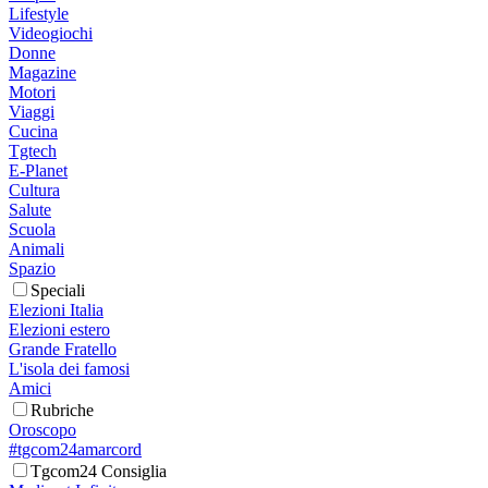
Lifestyle
Videogiochi
Donne
Magazine
Motori
Viaggi
Cucina
Tgtech
E-Planet
Cultura
Salute
Scuola
Animali
Spazio
Speciali
Elezioni Italia
Elezioni estero
Grande Fratello
L'isola dei famosi
Amici
Rubriche
Oroscopo
#tgcom24amarcord
Tgcom24 Consiglia