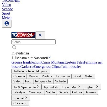
TgcomMag
Video
Schede
Sport
Meteo
In evidenza
Mostra tutti
Nascondi
Guerra Iran
Elezioni
Crans Montana
Epstein Files
Famiglia nel
bosco
Garlasco
Emergenza Clima
Tutti i dossier
Tutte le notizie del giorno
Cronaca
Mondo
Politica
Economia
Sport
Meteo
Video
Foto
Infografiche
Schede
Tv & Spettacolo
TgcomLab
TgcomMag
TgTech
Lifestyle
Oroscopo
Salute
Skuola
Cultura
Animali
Speciali
Chi siamo