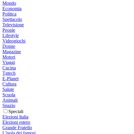
Mondo
Economia
Politica
Spettacolo
Televisione
People
Lifestyle
Videogiochi
Donne
Magazine
Motori
Viaggi
Cucina
Tgtech
E-Planet
Cultura
Salute
Scuola
Animali
Spazio
Speciali
Elezioni Italia
Elezioni estero
Grande Fratello
L'isola dei famosi