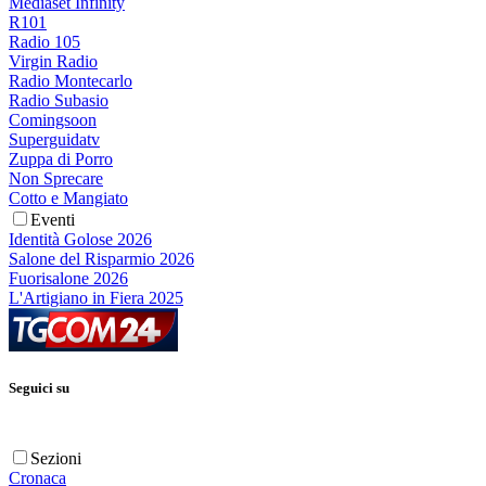
Mediaset Infinity
R101
Radio 105
Virgin Radio
Radio Montecarlo
Radio Subasio
Comingsoon
Superguidatv
Zuppa di Porro
Non Sprecare
Cotto e Mangiato
Eventi
Identità Golose 2026
Salone del Risparmio 2026
Fuorisalone 2026
L'Artigiano in Fiera 2025
Seguici su
Sezioni
Cronaca