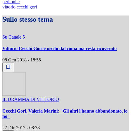
peritonite
vittorio cecchi gori
Sullo stesso tema
Su Canale 5
Vittorio Cecchi Gori è uscito dal coma ma resta ricoverato
08 Gen 2018 - 18:55
IL DRAMMA DI VITTORIO
Cecchi Gori, Valeria Marini: "Gli altri l'hanno abbandonato, io
no"
27 Dic 2017 - 08:38