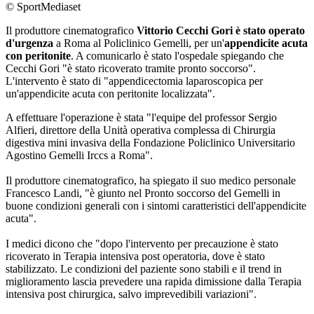
© SportMediaset
Il produttore cinematografico
Vittorio Cecchi Gori è stato operato
d'urgenza
a Roma al Policlinico Gemelli, per un'
appendicite acuta
con peritonite
. A comunicarlo è stato l'ospedale spiegando che
Cecchi Gori "è stato ricoverato tramite pronto soccorso".
L'intervento è stato di "appendicectomia laparoscopica per
un'appendicite acuta con peritonite localizzata".
A effettuare l'operazione è stata "l'equipe del professor Sergio
Alfieri, direttore della Unità operativa complessa di Chirurgia
digestiva mini invasiva della Fondazione Policlinico Universitario
Agostino Gemelli Irccs a Roma".
Il produttore cinematografico, ha spiegato il suo medico personale
Francesco Landi, "è giunto nel Pronto soccorso del Gemelli in
buone condizioni generali con i sintomi caratteristici dell'appendicite
acuta".
I medici dicono che "dopo l'intervento per precauzione è stato
ricoverato in Terapia intensiva post operatoria, dove è stato
stabilizzato. Le condizioni del paziente sono stabili e il trend in
miglioramento lascia prevedere una rapida dimissione dalla Terapia
intensiva post chirurgica, salvo imprevedibili variazioni".