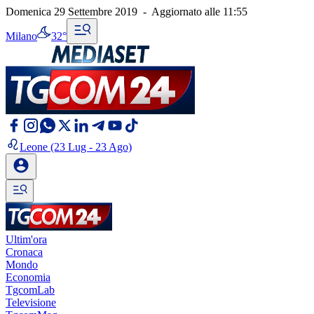
Domenica 29 Settembre 2019
-
Aggiornato alle
11:55
Milano
32°
Leone
(23 Lug - 23 Ago)
Ultim'ora
Cronaca
Mondo
Economia
TgcomLab
Televisione