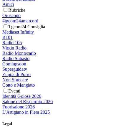
Amici
Rubriche
Oroscopo
#tgcom24amarcord
Tgcom24 Consiglia
Mediaset Infinity
R101
Radio 105
Virgin Radio
Radio Montecarlo
Radio Subasio
Comingsoon
Superguidatv
Zuppa di Porro
Non Sprecare
Cotto e Mangiato
Eventi
Identità Golose 2026
Salone del Risparmio 2026
Fuorisalone 2026
L'Artigiano in Fiera 2025
Legal