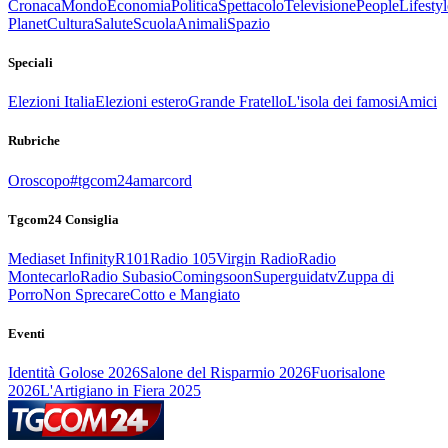
Cronaca
Mondo
Economia
Politica
Spettacolo
Televisione
People
Lifestyl
Planet
Cultura
Salute
Scuola
Animali
Spazio
Speciali
Elezioni Italia
Elezioni estero
Grande Fratello
L'isola dei famosi
Amici
Rubriche
Oroscopo
#tgcom24amarcord
Tgcom24 Consiglia
Mediaset Infinity
R101
Radio 105
Virgin Radio
Radio
Montecarlo
Radio Subasio
Comingsoon
Superguidatv
Zuppa di
Porro
Non Sprecare
Cotto e Mangiato
Eventi
Identità Golose 2026
Salone del Risparmio 2026
Fuorisalone
2026
L'Artigiano in Fiera 2025