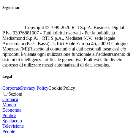
Seguici su
Copyright © 1999-
2026
RTI S.p.A. Business Digital -
P.Iva 03976881007 - Tutti i diritti riservati - Per la pubblicità
Mediamond S.p.A. - RTI S.p.A., Mediaset N.V., sede legale
Amsterdam (Paesi Bassi) - Uffici Viale Europa 46, 20093 Cologno
Monzese (MI)
Rispetto ai contenuti e ai dati personali trasmessi e/o
riprodotti è vietata ogni utilizzazione funzionale all’addestramento di
sistemi di intelligenza artificiale generativa. È altresì fatto divieto
espresso di utilizzare mezzi automatizzati di data scraping.
Legal
Corporate
Privacy Policy
Cookie Policy
Sezioni
Cronaca
Mondo
Economia
Politica
Spettacolo
Televisione
People