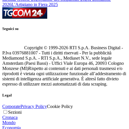
2026
L'Artigiano in Fiera 2025
Seguici su
Copyright © 1999-
2026
RTI S.p.A. Business Digital -
P.Iva 03976881007 - Tutti i diritti riservati - Per la pubblicità
Mediamond S.p.A. - RTI S.p.A., Mediaset N.V., sede legale
Amsterdam (Paesi Bassi) - Uffici Viale Europa 46, 20093 Cologno
Monzese (MI)
Rispetto ai contenuti e ai dati personali trasmessi e/o
riprodotti è vietata ogni utilizzazione funzionale all’addestramento di
sistemi di intelligenza artificiale generativa. È altresì fatto divieto
espresso di utilizzare mezzi automatizzati di data scraping.
Legal
Corporate
Privacy Policy
Cookie Policy
Sezioni
Cronaca
Mondo
Economia