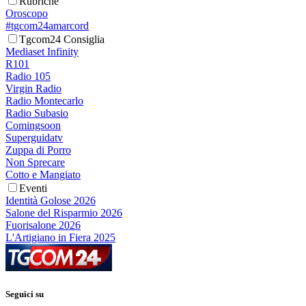
Rubriche
Oroscopo
#tgcom24amarcord
Tgcom24 Consiglia
Mediaset Infinity
R101
Radio 105
Virgin Radio
Radio Montecarlo
Radio Subasio
Comingsoon
Superguidatv
Zuppa di Porro
Non Sprecare
Cotto e Mangiato
Eventi
Identità Golose 2026
Salone del Risparmio 2026
Fuorisalone 2026
L'Artigiano in Fiera 2025
Seguici su