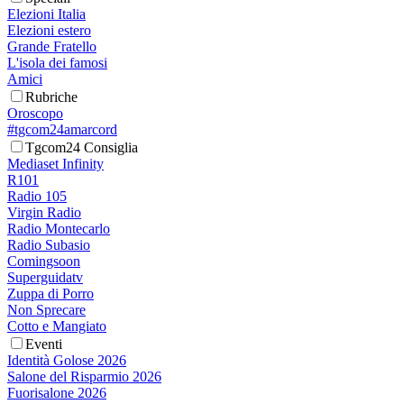
Elezioni Italia
Elezioni estero
Grande Fratello
L'isola dei famosi
Amici
Rubriche
Oroscopo
#tgcom24amarcord
Tgcom24 Consiglia
Mediaset Infinity
R101
Radio 105
Virgin Radio
Radio Montecarlo
Radio Subasio
Comingsoon
Superguidatv
Zuppa di Porro
Non Sprecare
Cotto e Mangiato
Eventi
Identità Golose 2026
Salone del Risparmio 2026
Fuorisalone 2026