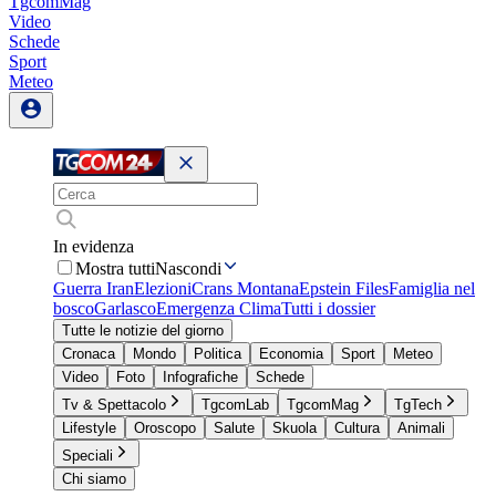
TgcomMag
Video
Schede
Sport
Meteo
In evidenza
Mostra tutti
Nascondi
Guerra Iran
Elezioni
Crans Montana
Epstein Files
Famiglia nel
bosco
Garlasco
Emergenza Clima
Tutti i dossier
Tutte le notizie del giorno
Cronaca
Mondo
Politica
Economia
Sport
Meteo
Video
Foto
Infografiche
Schede
Tv & Spettacolo
TgcomLab
TgcomMag
TgTech
Lifestyle
Oroscopo
Salute
Skuola
Cultura
Animali
Speciali
Chi siamo