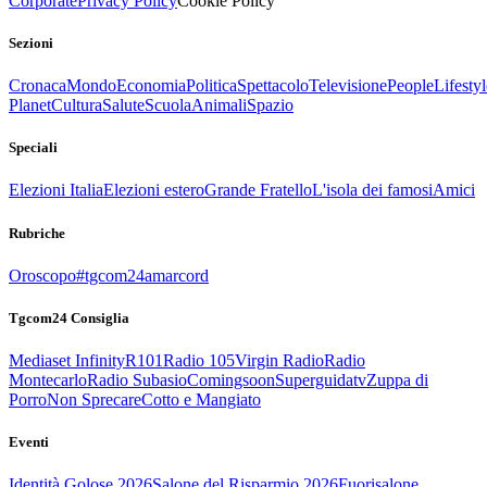
Corporate
Privacy Policy
Cookie Policy
Sezioni
Cronaca
Mondo
Economia
Politica
Spettacolo
Televisione
People
Lifestyl
Planet
Cultura
Salute
Scuola
Animali
Spazio
Speciali
Elezioni Italia
Elezioni estero
Grande Fratello
L'isola dei famosi
Amici
Rubriche
Oroscopo
#tgcom24amarcord
Tgcom24 Consiglia
Mediaset Infinity
R101
Radio 105
Virgin Radio
Radio
Montecarlo
Radio Subasio
Comingsoon
Superguidatv
Zuppa di
Porro
Non Sprecare
Cotto e Mangiato
Eventi
Identità Golose 2026
Salone del Risparmio 2026
Fuorisalone