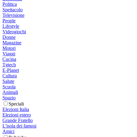
Politica
Spettacolo
Televisione
People
Lifestyle
Videogiochi
Donne
Magazine
Motori
Viaggi
Cucina
Tgtech
E-Planet
Cultura
Salute
Scuola
Animali
Spazio
Speciali
Elezioni Italia
Elezioni estero
Grande Fratello
L'isola dei famosi
Amici