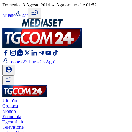
Domenica 3 Agosto 2014
-
Aggiornato alle
01:52
Milano
27°
Leone
(23 Lug - 23 Ago)
Ultim'ora
Cronaca
Mondo
Economia
TgcomLab
Televisione