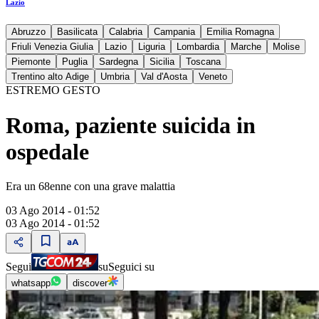
Lazio
Abruzzo
Basilicata
Calabria
Campania
Emilia Romagna
Friuli Venezia Giulia
Lazio
Liguria
Lombardia
Marche
Molise
Piemonte
Puglia
Sardegna
Sicilia
Toscana
Trentino alto Adige
Umbria
Val d'Aosta
Veneto
ESTREMO GESTO
Roma, paziente suicida in
ospedale
Era un 68enne con una grave malattia
03 Ago 2014 - 01:52
03 Ago 2014 - 01:52
Segui
su
Seguici su
whatsapp
discover