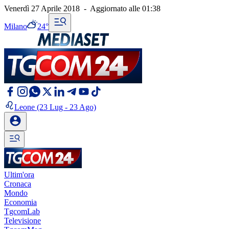
Venerdì 27 Aprile 2018
-
Aggiornato alle
01:38
Milano
24°
Leone
(23 Lug - 23 Ago)
Ultim'ora
Cronaca
Mondo
Economia
TgcomLab
Televisione