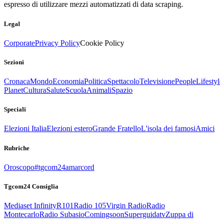
espresso di utilizzare mezzi automatizzati di data scraping.
Legal
Corporate
Privacy Policy
Cookie Policy
Sezioni
Cronaca
Mondo
Economia
Politica
Spettacolo
Televisione
People
Lifestyl
Planet
Cultura
Salute
Scuola
Animali
Spazio
Speciali
Elezioni Italia
Elezioni estero
Grande Fratello
L'isola dei famosi
Amici
Rubriche
Oroscopo
#tgcom24amarcord
Tgcom24 Consiglia
Mediaset Infinity
R101
Radio 105
Virgin Radio
Radio
Montecarlo
Radio Subasio
Comingsoon
Superguidatv
Zuppa di