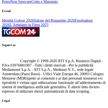
Porro
Non Sprecare
Cotto e Mangiato
Eventi
Identità Golose 2026
Salone del Risparmio 2026
Fuorisalone
2026
L'Artigiano in Fiera 2025
Seguici su
Copyright © 1999-
2026
RTI S.p.A. Business Digital -
P.Iva 03976881007 - Tutti i diritti riservati - Per la pubblicità
Mediamond S.p.A. - RTI S.p.A., Mediaset N.V., sede legale
Amsterdam (Paesi Bassi) - Uffici Viale Europa 46, 20093 Cologno
Monzese (MI)
Rispetto ai contenuti e ai dati personali trasmessi e/o
riprodotti è vietata ogni utilizzazione funzionale all’addestramento di
sistemi di intelligenza artificiale generativa. È altresì fatto divieto
espresso di utilizzare mezzi automatizzati di data scraping.
Legal