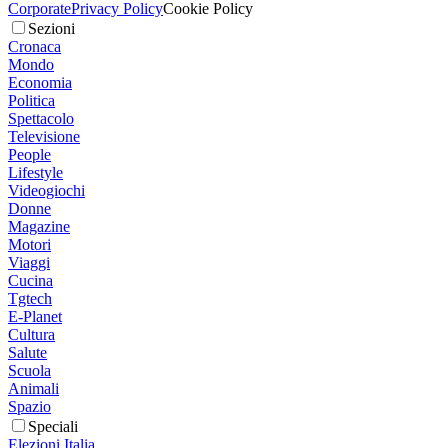
Corporate
Privacy Policy
Cookie Policy
Sezioni
Cronaca
Mondo
Economia
Politica
Spettacolo
Televisione
People
Lifestyle
Videogiochi
Donne
Magazine
Motori
Viaggi
Cucina
Tgtech
E-Planet
Cultura
Salute
Scuola
Animali
Spazio
Speciali
Elezioni Italia