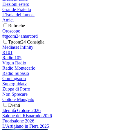
Elezioni estero
Grande Fratello
L'isola dei famosi
Amici
Rubriche
Oroscopo
#tgcom24amarcord
Tgcom24 Consiglia
Mediaset Infinity
R101
Radio 105
Virgin Radio
Radio Montecarlo
Radio Subasio
Comingsoon
Superguidatv
Zuppa di Porro
Non Sprecare
Cotto e Mangiato
Eventi
Identità Golose 2026
Salone del Risparmio 2026
Fuorisalone 2026
L'Artigiano in Fiera 2025