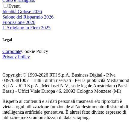
Cotto e Mangiato
Eventi
Identità Golose 2026
Salone del Risparmio 2026
Fuorisalone 2026
L'Artigiano in Fiera 2025
Legal
Corporate
Cookie Policy
Privacy Policy
Copyright © 1999-
2026
RTI S.p.A. Business Digital - P.Iva
03976881007 - Tutti i diritti riservati - Per la pubblicità Mediamond
S.p.A. - RTI S.p.A., Mediaset N.V., sede legale Amsterdam (Paesi
Bassi) - Uffici Viale Europa 46, 20093 Cologno Monzese (MI)
Rispetto ai contenuti e ai dati personali trasmessi e/o riprodotti è
vietata ogni utilizzazione funzionale all’addestramento di sistemi di
intelligenza artificiale generativa. È altresì fatto divieto espresso di
utilizzare mezzi automatizzati di data scraping.