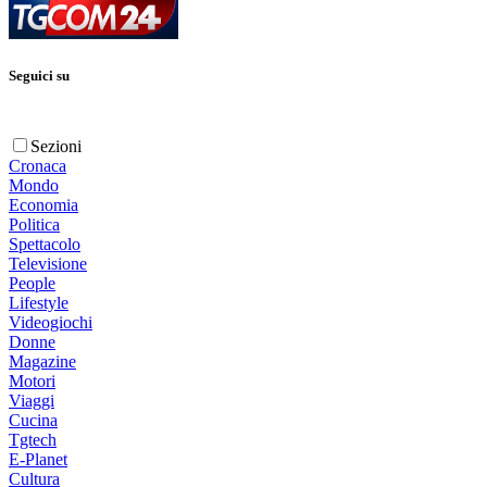
Seguici su
Sezioni
Cronaca
Mondo
Economia
Politica
Spettacolo
Televisione
People
Lifestyle
Videogiochi
Donne
Magazine
Motori
Viaggi
Cucina
Tgtech
E-Planet
Cultura