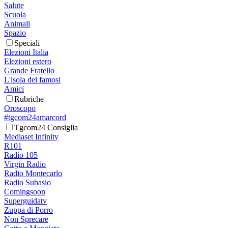
Salute
Scuola
Animali
Spazio
Speciali
Elezioni Italia
Elezioni estero
Grande Fratello
L'isola dei famosi
Amici
Rubriche
Oroscopo
#tgcom24amarcord
Tgcom24 Consiglia
Mediaset Infinity
R101
Radio 105
Virgin Radio
Radio Montecarlo
Radio Subasio
Comingsoon
Superguidatv
Zuppa di Porro
Non Sprecare