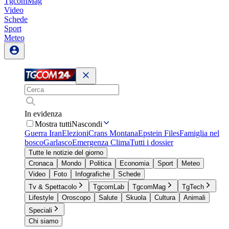
TgcomMag
Video
Schede
Sport
Meteo
In evidenza
Mostra tutti
Nascondi
Guerra Iran
Elezioni
Crans Montana
Epstein Files
Famiglia nel
bosco
Garlasco
Emergenza Clima
Tutti i dossier
Tutte le notizie del giorno
Cronaca
Mondo
Politica
Economia
Sport
Meteo
Video
Foto
Infografiche
Schede
Tv & Spettacolo
TgcomLab
TgcomMag
TgTech
Lifestyle
Oroscopo
Salute
Skuola
Cultura
Animali
Speciali
Chi siamo