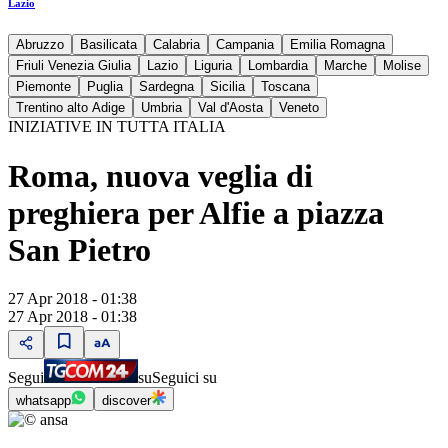
Lazio
Abruzzo
Basilicata
Calabria
Campania
Emilia Romagna
Friuli Venezia Giulia
Lazio
Liguria
Lombardia
Marche
Molise
Piemonte
Puglia
Sardegna
Sicilia
Toscana
Trentino alto Adige
Umbria
Val d'Aosta
Veneto
INIZIATIVE IN TUTTA ITALIA
Roma, nuova veglia di
preghiera per Alfie a piazza
San Pietro
27 Apr 2018 - 01:38
27 Apr 2018 - 01:38
Segui
su
Seguici su
whatsapp
discover