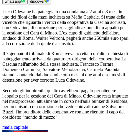
whatsapp
discover
Luca Odevaine ha patteggiato una condanna a 2 anni e 8 mesi in
uno dei filoni della maxi inchiesta su Mafia Capitale. Si tratta della
vicenda che riguarda i vertici della cooperativa la Cascina accusati,
con Odevaine, di corruzione per l'aggiudicazione di un appalto per
la gestione del Cara di Mineo. L'ex capo di gabinetto dell'allora
sindaco di Roma, Walter Veltroni, pagherà anche 250mila euro (pari
alla corruzione della quale è accusato).
Il 7 gennaio il tribunale di Roma aveva accettato un'altra richiesta di
patteggiamento arrivata da quattro ex dirigenti della cooperativa La
Cascina nell'ambito della stessa inchiesta. Francesco Ferrara,
Domenico Cammisa, Salvatore Menolascina, Carmelo Parabita
stanno scontando dai due anni e otto mesi ai due anni e sei mesi di
detenzione per aver corrotto Luca Odevaine.
Secondo gli inquirenti i quattro avrebbero pagato per ottenere
l'appalto per la gestione del Cara di Mineo. Odevaine resta imputato
nel maxiprocesso, attualmente in corso nell'aula bunker di Rebibbia,
per un episodio di corruzione che vede coinvolto anche Salvatore
Buzzi, l'imprenditore delle cooperative romane ritenuto il capo del
cosiddetto "mondo di mezzo".
mafia capitale