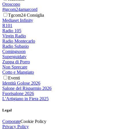
Oroscopo
#tgcom24amarcord
Tgcom24 Consiglia
Mediaset Infinity
R101
Radio 105
Virgin Radio
Radio Montecarlo
Radio Subasio
Comingsoon
Superguidatv
Zuppa di Porro
Non Sprecare
Cotto e Mangiato
Eventi
Identità Golose 2026
Salone del Risparmio 2026
Fuorisalone 2026
L'Artigiano in Fiera 2025
Legal
Corporate
Cookie Policy
Privacy Policy