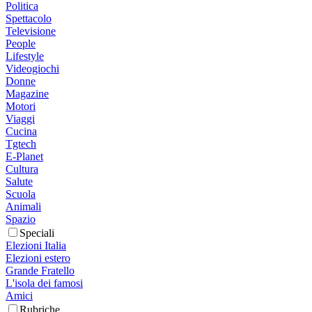
Politica
Spettacolo
Televisione
People
Lifestyle
Videogiochi
Donne
Magazine
Motori
Viaggi
Cucina
Tgtech
E-Planet
Cultura
Salute
Scuola
Animali
Spazio
Speciali
Elezioni Italia
Elezioni estero
Grande Fratello
L'isola dei famosi
Amici
Rubriche