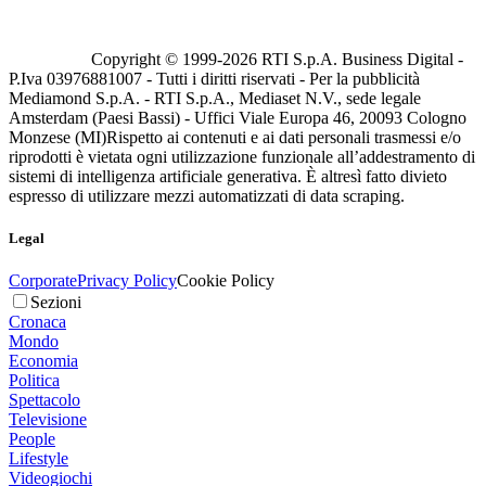
Copyright © 1999-
2026
RTI S.p.A. Business Digital -
P.Iva 03976881007 - Tutti i diritti riservati - Per la pubblicità
Mediamond S.p.A. - RTI S.p.A., Mediaset N.V., sede legale
Amsterdam (Paesi Bassi) - Uffici Viale Europa 46, 20093 Cologno
Monzese (MI)
Rispetto ai contenuti e ai dati personali trasmessi e/o
riprodotti è vietata ogni utilizzazione funzionale all’addestramento di
sistemi di intelligenza artificiale generativa. È altresì fatto divieto
espresso di utilizzare mezzi automatizzati di data scraping.
Legal
Corporate
Privacy Policy
Cookie Policy
Sezioni
Cronaca
Mondo
Economia
Politica
Spettacolo
Televisione
People
Lifestyle
Videogiochi