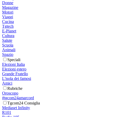
Donne
Magazine
Motori
Viaggi
Cucina
Tgtech
E-Planet
Cultura
Salute
Scuola
Animali
Spazio
Speciali
Elezioni Italia
Elezioni estero
Grande Fratello
L'isola dei famosi
Amici
Rubriche
Oroscopo
#tgcom24amarcord
Tgcom24 Consiglia
Mediaset Infinity
R101