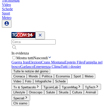
TgcomMag
Video
Schede
Sport
Meteo
In evidenza
Mostra tutti
Nascondi
Guerra Iran
Elezioni
Crans Montana
Epstein Files
Famiglia nel
bosco
Garlasco
Emergenza Clima
Tutti i dossier
Tutte le notizie del giorno
Cronaca
Mondo
Politica
Economia
Sport
Meteo
Video
Foto
Infografiche
Schede
Tv & Spettacolo
TgcomLab
TgcomMag
TgTech
Lifestyle
Oroscopo
Salute
Skuola
Cultura
Animali
Speciali
Chi siamo