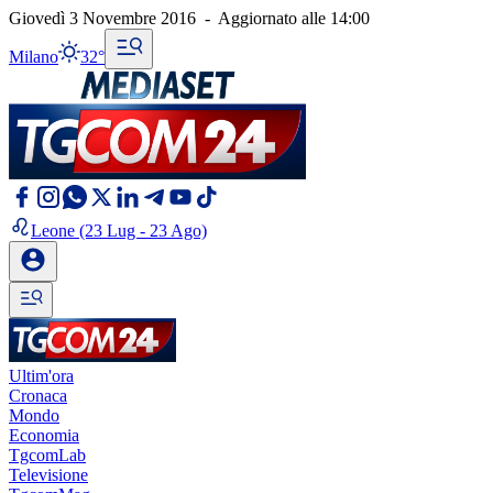
Giovedì 3 Novembre 2016
-
Aggiornato alle
14:00
Milano
32°
Leone
(23 Lug - 23 Ago)
Ultim'ora
Cronaca
Mondo
Economia
TgcomLab
Televisione