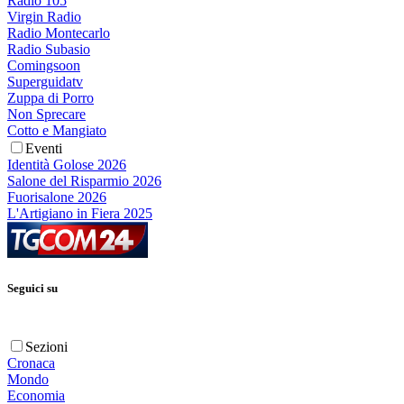
Radio 105
Virgin Radio
Radio Montecarlo
Radio Subasio
Comingsoon
Superguidatv
Zuppa di Porro
Non Sprecare
Cotto e Mangiato
Eventi
Identità Golose 2026
Salone del Risparmio 2026
Fuorisalone 2026
L'Artigiano in Fiera 2025
Seguici su
Sezioni
Cronaca
Mondo
Economia