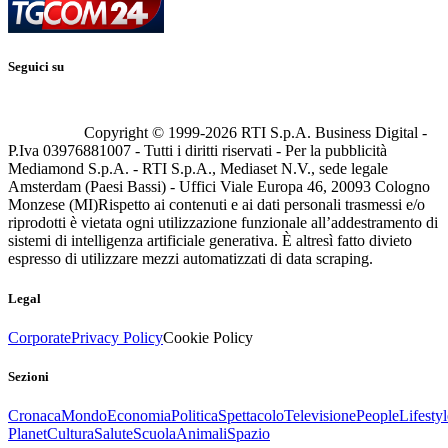
Seguici su
Copyright © 1999-
2026
RTI S.p.A. Business Digital -
P.Iva 03976881007 - Tutti i diritti riservati - Per la pubblicità
Mediamond S.p.A. - RTI S.p.A., Mediaset N.V., sede legale
Amsterdam (Paesi Bassi) - Uffici Viale Europa 46, 20093 Cologno
Monzese (MI)
Rispetto ai contenuti e ai dati personali trasmessi e/o
riprodotti è vietata ogni utilizzazione funzionale all’addestramento di
sistemi di intelligenza artificiale generativa. È altresì fatto divieto
espresso di utilizzare mezzi automatizzati di data scraping.
Legal
Corporate
Privacy Policy
Cookie Policy
Sezioni
Cronaca
Mondo
Economia
Politica
Spettacolo
Televisione
People
Lifestyl
Planet
Cultura
Salute
Scuola
Animali
Spazio