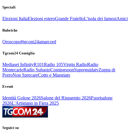
Speciali
Elezioni Italia
Elezioni estero
Grande Fratello
L'isola dei famosi
Amici
Rubriche
Oroscopo
#tgcom24amarcord
Tgcom24 Consiglia
Mediaset Infinity
R101
Radio 105
Virgin Radio
Radio
Montecarlo
Radio Subasio
Comingsoon
Superguidatv
Zuppa di
Porro
Non Sprecare
Cotto e Mangiato
Eventi
Identità Golose 2026
Salone del Risparmio 2026
Fuorisalone
2026
L'Artigiano in Fiera 2025
Seguici su