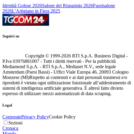
Identità Golose 2026
Salone del Risparmio 2026
Fuorisalone
2026
L'Artigiano in Fiera 2025
Seguici su
Copyright © 1999-
2026
RTI S.p.A. Business Digital -
P.Iva 03976881007 - Tutti i diritti riservati - Per la pubblicità
Mediamond S.p.A. - RTI S.p.A., Mediaset N.V., sede legale
Amsterdam (Paesi Bassi) - Uffici Viale Europa 46, 20093 Cologno
Monzese (MI)
Rispetto ai contenuti e ai dati personali trasmessi e/o
riprodotti è vietata ogni utilizzazione funzionale all’addestramento di
sistemi di intelligenza artificiale generativa. È altresì fatto divieto
espresso di utilizzare mezzi automatizzati di data scraping.
Legal
Corporate
Privacy Policy
Cookie Policy
Sezioni
Cronaca
Mondo