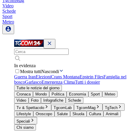
TgcomMag
Video
Schede
Sport
Meteo
In evidenza
Mostra tutti
Nascondi
Guerra Iran
Elezioni
Crans Montana
Epstein Files
Famiglia nel
bosco
Garlasco
Emergenza Clima
Tutti i dossier
Tutte le notizie del giorno
Cronaca
Mondo
Politica
Economia
Sport
Meteo
Video
Foto
Infografiche
Schede
Tv & Spettacolo
TgcomLab
TgcomMag
TgTech
Lifestyle
Oroscopo
Salute
Skuola
Cultura
Animali
Speciali
Chi siamo