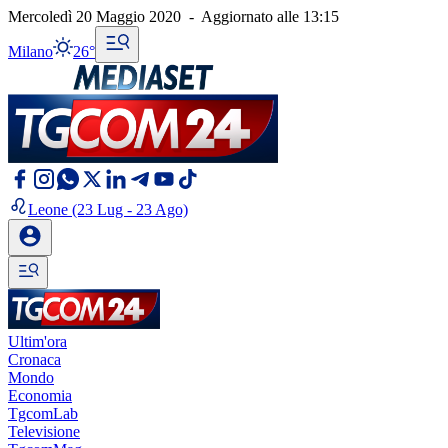
Mercoledì 20 Maggio 2020
-
Aggiornato alle
13:15
Milano
26°
Leone
(23 Lug - 23 Ago)
Ultim'ora
Cronaca
Mondo
Economia
TgcomLab
Televisione