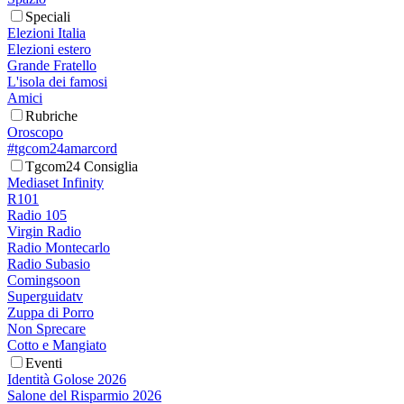
Speciali
Elezioni Italia
Elezioni estero
Grande Fratello
L'isola dei famosi
Amici
Rubriche
Oroscopo
#tgcom24amarcord
Tgcom24 Consiglia
Mediaset Infinity
R101
Radio 105
Virgin Radio
Radio Montecarlo
Radio Subasio
Comingsoon
Superguidatv
Zuppa di Porro
Non Sprecare
Cotto e Mangiato
Eventi
Identità Golose 2026
Salone del Risparmio 2026