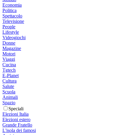
Economia
Politica
Spettacolo
Televisione
People
Lifestyle
Videogiochi
Donne
Magazine
Motori
Viaggi
Cucina
Tgtech
E-Planet
Cultura
Salute
Scuola
Animali
Spazio
Speciali
Elezioni Italia
Elezioni estero
Grande Fratello
L'isola dei famosi