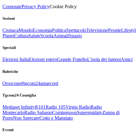
Corporate
Privacy Policy
Cookie Policy
Sezioni
Cronaca
Mondo
Economia
Politica
Spettacolo
Televisione
People
Lifestyl
Planet
Cultura
Salute
Scuola
Animali
Spazio
Speciali
Elezioni Italia
Elezioni estero
Grande Fratello
L'isola dei famosi
Amici
Rubriche
Oroscopo
#tgcom24amarcord
Tgcom24 Consiglia
Mediaset Infinity
R101
Radio 105
Virgin Radio
Radio
Montecarlo
Radio Subasio
Comingsoon
Superguidatv
Zuppa di
Porro
Non Sprecare
Cotto e Mangiato
Eventi