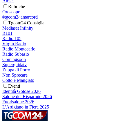
Amici
Rubriche
Oroscopo
#tgcom24amarcord
Tgcom24 Consiglia
Mediaset Infinity
R101
Radio 105
Virgin Radio
Radio Montecarlo
Radio Subasio
Comingsoon
Superguidatv
Zuppa di Porro
Non Sprecare
Cotto e Mangiato
Eventi
Identità Golose 2026
Salone del Risparmio 2026
Fuorisalone 2026
L'Artigiano in Fiera 2025