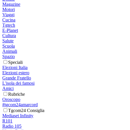
Magazine
Motori
Viaggi
Cucina
Tgtech
E-Planet
Cultura
Salute
Scuola
Animali
Spazio
Speciali
Elezioni Italia
Elezioni estero
Grande Fratello
L'isola dei famosi
Amici
Rubriche
Oroscopo
#tgcom24amarcord
Tgcom24 Consiglia
Mediaset Infinity
R101
Radio 105