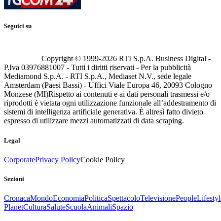
Seguici su
Copyright © 1999-
2026
RTI S.p.A. Business Digital -
P.Iva 03976881007 - Tutti i diritti riservati - Per la pubblicità
Mediamond S.p.A. - RTI S.p.A., Mediaset N.V., sede legale
Amsterdam (Paesi Bassi) - Uffici Viale Europa 46, 20093 Cologno
Monzese (MI)
Rispetto ai contenuti e ai dati personali trasmessi e/o
riprodotti è vietata ogni utilizzazione funzionale all’addestramento di
sistemi di intelligenza artificiale generativa. È altresì fatto divieto
espresso di utilizzare mezzi automatizzati di data scraping.
Legal
Corporate
Privacy Policy
Cookie Policy
Sezioni
Cronaca
Mondo
Economia
Politica
Spettacolo
Televisione
People
Lifestyl
Planet
Cultura
Salute
Scuola
Animali
Spazio