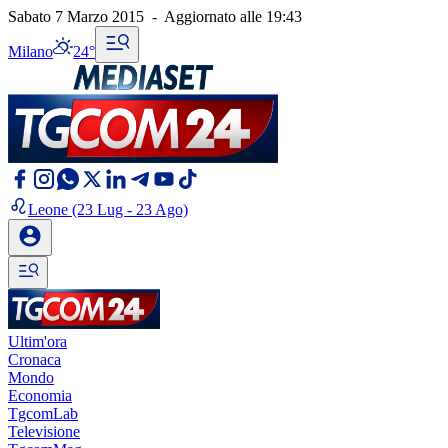
Sabato 7 Marzo 2015
-
Aggiornato alle
19:43
Milano
24°
Leone
(23 Lug - 23 Ago)
Ultim'ora
Cronaca
Mondo
Economia
TgcomLab
Televisione