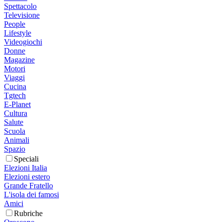
Spettacolo
Televisione
People
Lifestyle
Videogiochi
Donne
Magazine
Motori
Viaggi
Cucina
Tgtech
E-Planet
Cultura
Salute
Scuola
Animali
Spazio
Speciali
Elezioni Italia
Elezioni estero
Grande Fratello
L'isola dei famosi
Amici
Rubriche