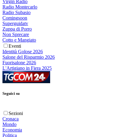
Virgin Radio
Radio Montecarlo
Radio Subasio
Comingsoon
Superguidatv
Zuppa di Porro
Non Sprecare
Cotto e Mangiato
Eventi
Identità Golose 2026
Salone del Risparmio 2026
Fuorisalone 2026
L'Artigiano in Fiera 2025
Seguici su
Sezioni
Cronaca
Mondo
Economia
Politica