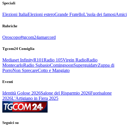
Speciali
Elezioni Italia
Elezioni estero
Grande Fratello
L'isola dei famosi
Amici
Rubriche
Oroscopo
#tgcom24amarcord
Tgcom24 Consiglia
Mediaset Infinity
R101
Radio 105
Virgin Radio
Radio
Montecarlo
Radio Subasio
Comingsoon
Superguidatv
Zuppa di
Porro
Non Sprecare
Cotto e Mangiato
Eventi
Identità Golose 2026
Salone del Risparmio 2026
Fuorisalone
2026
L'Artigiano in Fiera 2025
Seguici su