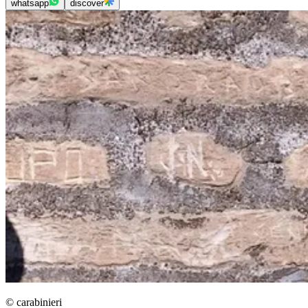
whatsapp
discover
© carabinieri