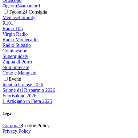
Oroscopo
#tgcom24amarcord
Tgcom24 Consiglia
Mediaset Infinity
R101
Radio 105
Virgin Radio
Radio Montecarlo
Radio Subasio
Comingsoon
Superguidatv
Zuppa di Porro
Non Sprecare
Cotto e Mangiato
Eventi
Identità Golose 2026
Salone del Risparmio 2026
Fuorisalone 2026
L'Artigiano in Fiera 2025
Legal
Corporate
Cookie Policy
Privacy Policy