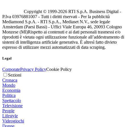
Copyright © 1999-
2026
RTI S.p.A. Business Digital -
P.Iva 03976881007 - Tutti i diritti riservati - Per la pubblicità
Mediamond S.p.A. - RTI S.p.A., Mediaset N.V., sede legale
Amsterdam (Paesi Bassi) - Uffici Viale Europa 46, 20093 Cologno
Monzese (MI)
Rispetto ai contenuti e ai dati personali trasmessi e/o
riprodotti è vietata ogni utilizzazione funzionale all’addestramento di
sistemi di intelligenza artificiale generativa. È altresì fatto divieto
espresso di utilizzare mezzi automatizzati di data scraping.
Legal
Corporate
Privacy Policy
Cookie Policy
Sezioni
Cronaca
Mondo
Economia
Politica
Spettacolo
Televisione
People
Lifestyle
Videogiochi
Donne