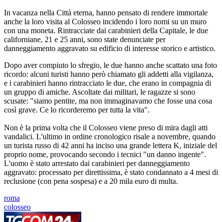
In vacanza nella Città eterna, hanno pensato di rendere immortale
anche la loro visita al Colosseo incidendo i loro nomi su un muro
con una moneta. Rintracciate dai carabinieri della Capitale, le due
californiane, 21 e 25 anni, sono state denunciate per
danneggiamento aggravato su edificio di interesse storico e artistico.
Dopo aver compiuto lo sfregio, le due hanno anche scattato una foto
ricordo: alcuni turisti hanno però chiamato gli addetti alla vigilanza,
e i carabinieri hanno rintracciato le due, che erano in compagnia di
un gruppo di amiche. Ascoltate dai militari, le ragazze si sono
scusate: "siamo pentite, ma non immaginavamo che fosse una cosa
così grave. Ce lo ricorderemo per tutta la vita".
Non è la prima volta che il Colosseo viene preso di mira dagli atti
vandalici. L'ultimo in ordine cronologico risale a novembre, quando
un turista russo di 42 anni ha inciso una grande lettera K, iniziale del
proprio nome, provocando secondo i tecnici "un danno ingente".
L'uomo è stato arrestato dai carabinieri per danneggiamento
aggravato: processato per direttissima, è stato condannato a 4 mesi di
reclusione (con pena sospesa) e a 20 mila euro di multa.
roma
colosseo