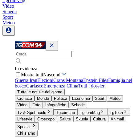
TgcomMag
Video
Schede
Sport
Meteo
In evidenza
Mostra tutti
Nascondi
Guerra Iran
Elezioni
Crans Montana
Epstein Files
Famiglia nel
bosco
Garlasco
Emergenza Clima
Tutti i dossier
Tutte le notizie del giorno
Cronaca
Mondo
Politica
Economia
Sport
Meteo
Video
Foto
Infografiche
Schede
Tv & Spettacolo
TgcomLab
TgcomMag
TgTech
Lifestyle
Oroscopo
Salute
Skuola
Cultura
Animali
Speciali
Chi siamo