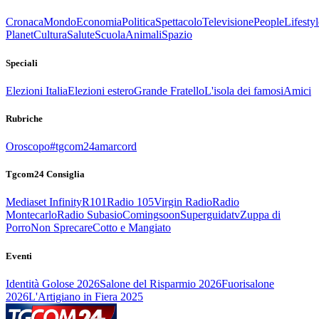
Cronaca
Mondo
Economia
Politica
Spettacolo
Televisione
People
Lifestyl
Planet
Cultura
Salute
Scuola
Animali
Spazio
Speciali
Elezioni Italia
Elezioni estero
Grande Fratello
L'isola dei famosi
Amici
Rubriche
Oroscopo
#tgcom24amarcord
Tgcom24 Consiglia
Mediaset Infinity
R101
Radio 105
Virgin Radio
Radio
Montecarlo
Radio Subasio
Comingsoon
Superguidatv
Zuppa di
Porro
Non Sprecare
Cotto e Mangiato
Eventi
Identità Golose 2026
Salone del Risparmio 2026
Fuorisalone
2026
L'Artigiano in Fiera 2025