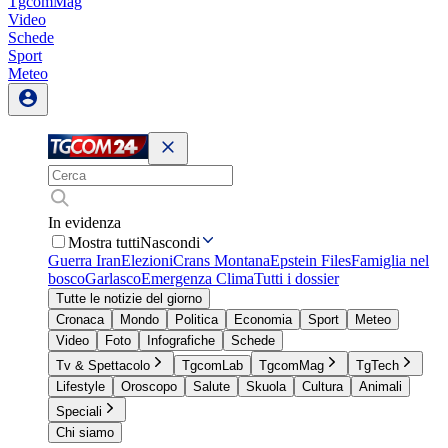
TgcomMag
Video
Schede
Sport
Meteo
In evidenza
Mostra tutti
Nascondi
Guerra Iran
Elezioni
Crans Montana
Epstein Files
Famiglia nel
bosco
Garlasco
Emergenza Clima
Tutti i dossier
Tutte le notizie del giorno
Cronaca
Mondo
Politica
Economia
Sport
Meteo
Video
Foto
Infografiche
Schede
Tv & Spettacolo
TgcomLab
TgcomMag
TgTech
Lifestyle
Oroscopo
Salute
Skuola
Cultura
Animali
Speciali
Chi siamo