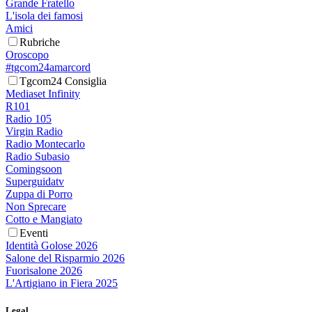
Grande Fratello
L'isola dei famosi
Amici
Rubriche
Oroscopo
#tgcom24amarcord
Tgcom24 Consiglia
Mediaset Infinity
R101
Radio 105
Virgin Radio
Radio Montecarlo
Radio Subasio
Comingsoon
Superguidatv
Zuppa di Porro
Non Sprecare
Cotto e Mangiato
Eventi
Identità Golose 2026
Salone del Risparmio 2026
Fuorisalone 2026
L'Artigiano in Fiera 2025
Legal