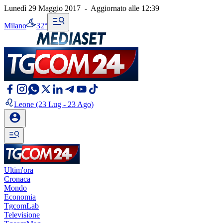
Lunedì 29 Maggio 2017
-
Aggiornato alle
12:39
Milano
32°
Leone
(23 Lug - 23 Ago)
Ultim'ora
Cronaca
Mondo
Economia
TgcomLab
Televisione