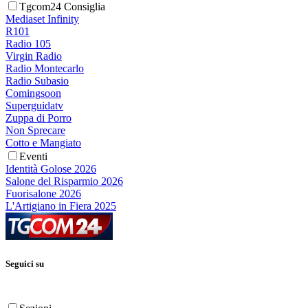
Tgcom24 Consiglia
Mediaset Infinity
R101
Radio 105
Virgin Radio
Radio Montecarlo
Radio Subasio
Comingsoon
Superguidatv
Zuppa di Porro
Non Sprecare
Cotto e Mangiato
Eventi
Identità Golose 2026
Salone del Risparmio 2026
Fuorisalone 2026
L'Artigiano in Fiera 2025
Seguici su