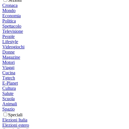
Sezioni
Cronaca
Mondo
Economia
Politica
Spettacolo
Televisione
People
Lifestyle
Videogiochi
Donne
Magazine
Motori
Viaggi
Cucina
Tgtech
E-Planet
Cultura
Salute
Scuola
Animali
Spazio
Speciali
Elezioni Italia
Elezioni estero