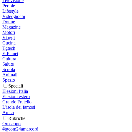
Televisione
People
Lifestyle
Videogiochi
Donne
Magazine
Motori
Viaggi
Cucina
Tgtech
E-Planet
Cultura
Salute
Scuola
Animali
Spazio
Speciali
Elezioni Italia
Elezioni estero
Grande Fratello
L'isola dei famosi
Amici
Rubriche
Oroscopo
#tgcom24amarcord