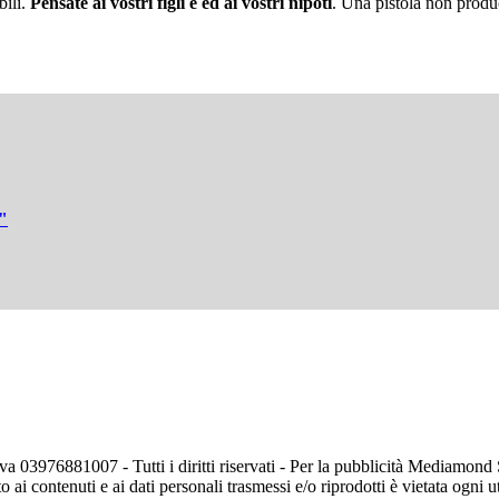
bili.
Pensate ai vostri figli e ed ai vostri nipoti
. Una pistola non produ
e"
va 03976881007 - Tutti i diritti riservati - Per la pubblicità Mediamon
o ai contenuti e ai dati personali trasmessi e/o riprodotti è vietata ogni 