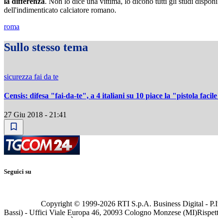
la differenza
. Non lo dice una vittima, lo dicono tutti gli studi disponi
dell'indimenticato calciatore romano.
roma
Sullo stesso tema
sicurezza fai da te
Censis: difesa "fai-da-te", a 4 italiani su 10 piace la "pistola facil
27 Giu 2018 - 21:41
Seguici su
Copyright © 1999-
2026
RTI S.p.A. Business Digital - P.I
Bassi) - Uffici Viale Europa 46, 20093 Cologno Monzese (MI)
Rispett