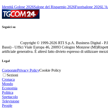
Identità Golose 2026
Salone del Risparmio 2026
Fuorisalone 2026
L'Ar
Seguici su
Copyright © 1999-
2026
RTI S.p.A. Business Digital - P.I
Bassi) - Uffici Viale Europa 46, 20093 Cologno Monzese (MI)
Rispett
artificiale generativa. È altresì fatto divieto espresso di utilizzare mez
Legal
Corporate
Privacy Policy
Cookie Policy
Sezioni
Cronaca
Mondo
Economia
Politica
Spettacolo
Televisione
People