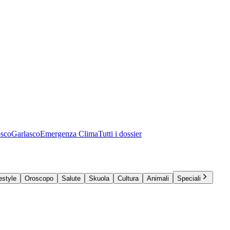
osco
Garlasco
Emergenza Clima
Tutti i dossier
estyle
Oroscopo
Salute
Skuola
Cultura
Animali
Speciali