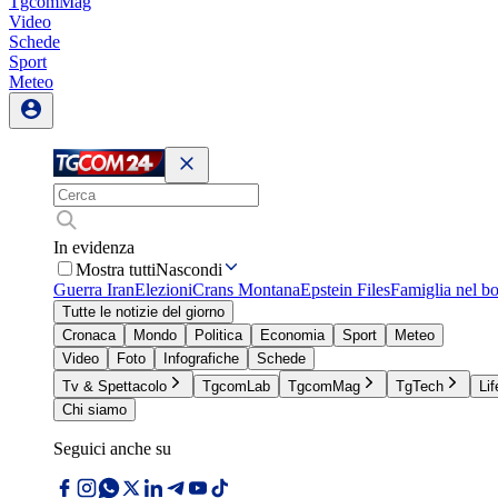
TgcomMag
Video
Schede
Sport
Meteo
In evidenza
Mostra tutti
Nascondi
Guerra Iran
Elezioni
Crans Montana
Epstein Files
Famiglia nel b
Tutte le notizie del giorno
Cronaca
Mondo
Politica
Economia
Sport
Meteo
Video
Foto
Infografiche
Schede
Tv & Spettacolo
TgcomLab
TgcomMag
TgTech
Lif
Chi siamo
Seguici anche su