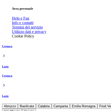
Area personale
Help e Faq
Info e contatti
Termini del servizio
Utilizzo dati e privacy
Cookie Policy
Cronaca
Lazio
Cronaca
Lazio
Abruzzo
Basilicata
Calabria
Campania
Emilia Romagna
Friuli V