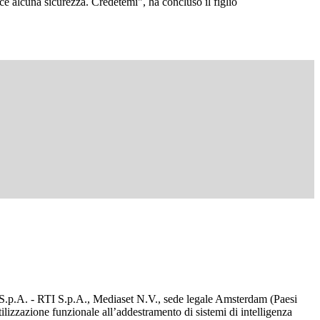
ce alcuna sicurezza. Credetemi", ha concluso il figlio
d S.p.A. - RTI S.p.A., Mediaset N.V., sede legale Amsterdam (Paesi
utilizzazione funzionale all’addestramento di sistemi di intelligenza