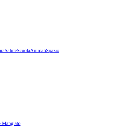
ura
Salute
Scuola
Animali
Spazio
e Mangiato