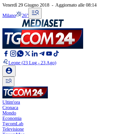
Venerdì 29 Giugno 2018
-
Aggiornato alle
08:14
Milano
26°
Leone
(23 Lug - 23 Ago)
Ultim'ora
Cronaca
Mondo
Economia
TgcomLab
Televisione