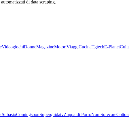
zi automatizzati di data scraping.
e
Videogiochi
Donne
Magazine
Motori
Viaggi
Cucina
Tgtech
E-Planet
Cult
 Subasio
Comingsoon
Superguidatv
Zuppa di Porro
Non Sprecare
Cotto 