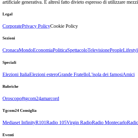
artificiale generativa. È altresì fatto divieto espresso di utilizzare mez
Legal
Corporate
Privacy Policy
Cookie Policy
Sezioni
Cronaca
Mondo
Economia
Politica
Spettacolo
Televisione
People
Lifestyl
Speciali
Elezioni Italia
Elezioni estero
Grande Fratello
L'isola dei famosi
Amici
Rubriche
Oroscopo
#tgcom24amarcord
Tgcom24 Consiglia
Mediaset Infinity
R101
Radio 105
Virgin Radio
Radio Montecarlo
Radio
Eventi