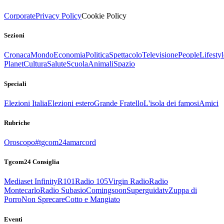
Corporate
Privacy Policy
Cookie Policy
Sezioni
Cronaca
Mondo
Economia
Politica
Spettacolo
Televisione
People
Lifestyl
Planet
Cultura
Salute
Scuola
Animali
Spazio
Speciali
Elezioni Italia
Elezioni estero
Grande Fratello
L'isola dei famosi
Amici
Rubriche
Oroscopo
#tgcom24amarcord
Tgcom24 Consiglia
Mediaset Infinity
R101
Radio 105
Virgin Radio
Radio
Montecarlo
Radio Subasio
Comingsoon
Superguidatv
Zuppa di
Porro
Non Sprecare
Cotto e Mangiato
Eventi