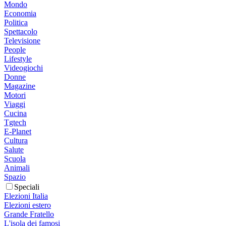
Mondo
Economia
Politica
Spettacolo
Televisione
People
Lifestyle
Videogiochi
Donne
Magazine
Motori
Viaggi
Cucina
Tgtech
E-Planet
Cultura
Salute
Scuola
Animali
Spazio
Speciali
Elezioni Italia
Elezioni estero
Grande Fratello
L'isola dei famosi