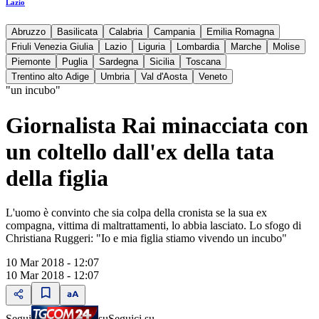
Lazio
Abruzzo
Basilicata
Calabria
Campania
Emilia Romagna
Friuli Venezia Giulia
Lazio
Liguria
Lombardia
Marche
Molise
Piemonte
Puglia
Sardegna
Sicilia
Toscana
Trentino alto Adige
Umbria
Val d'Aosta
Veneto
"un incubo"
Giornalista Rai minacciata con
un coltello dall'ex della tata
della figlia
L'uomo è convinto che sia colpa della cronista se la sua ex
compagna, vittima di maltrattamenti, lo abbia lasciato. Lo sfogo di
Christiana Ruggeri: "Io e mia figlia stiamo vivendo un incubo"
10 Mar 2018 - 12:07
10 Mar 2018 - 12:07
Segui
su
Seguici su