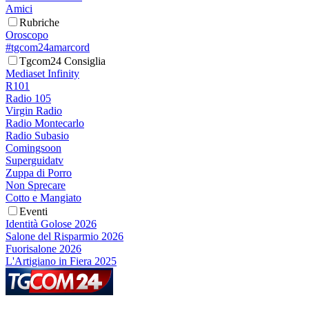
Amici
Rubriche
Oroscopo
#tgcom24amarcord
Tgcom24 Consiglia
Mediaset Infinity
R101
Radio 105
Virgin Radio
Radio Montecarlo
Radio Subasio
Comingsoon
Superguidatv
Zuppa di Porro
Non Sprecare
Cotto e Mangiato
Eventi
Identità Golose 2026
Salone del Risparmio 2026
Fuorisalone 2026
L'Artigiano in Fiera 2025