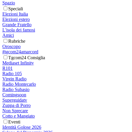
Spazio
Speciali
Elezioni Italia
Elezioni estero
Grande Fratello
L'isola dei famosi
Amici
Rubriche
Oroscopo
#tgcom24amarcord
Tgcom24 Consiglia
Mediaset Infinity
R101
Radio 105
Virgin Radio
Radio Montecarlo
Radio Subasio
Comingsoon
Superguidatv
Zuppa di Porro
Non Sprecare
Cotto e Mangiato
Eventi
Identità Golose 2026