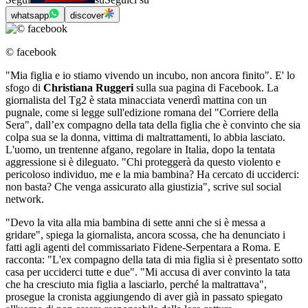
whatsapp
discover
© facebook
"Mia figlia e io stiamo vivendo un incubo, non ancora finito". E' lo
sfogo di
Christiana Ruggeri
sulla sua pagina di Facebook. La
giornalista del Tg2 è stata minacciata venerdì mattina con un
pugnale, come si legge sull'edizione romana del "Corriere della
Sera", dall’ex compagno della tata della figlia che è convinto che sia
colpa sua se la donna, vittima di maltrattamenti, lo abbia lasciato.
L'uomo, un trentenne afgano, regolare in Italia, dopo la tentata
aggressione si è dileguato. "Chi proteggerà da questo violento e
pericoloso individuo, me e la mia bambina? Ha cercato di ucciderci:
non basta? Che venga assicurato alla giustizia", scrive sul social
network.
"Devo la vita alla mia bambina di sette anni che si è messa a
gridare", spiega la giornalista, ancora scossa, che ha denunciato i
fatti agli agenti del commissariato Fidene-Serpentara a Roma. E
racconta: "L'ex compagno della tata di mia figlia si è presentato sotto
casa per ucciderci tutte e due". "Mi accusa di aver convinto la tata
che ha cresciuto mia figlia a lasciarlo, perché la maltrattava",
prosegue la cronista aggiungendo di aver già in passato spiegato