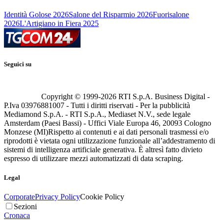
Identità Golose 2026
Salone del Risparmio 2026
Fuorisalone
2026
L'Artigiano in Fiera 2025
Seguici su
Copyright © 1999-
2026
RTI S.p.A. Business Digital -
P.Iva 03976881007 - Tutti i diritti riservati - Per la pubblicità
Mediamond S.p.A. - RTI S.p.A., Mediaset N.V., sede legale
Amsterdam (Paesi Bassi) - Uffici Viale Europa 46, 20093 Cologno
Monzese (MI)
Rispetto ai contenuti e ai dati personali trasmessi e/o
riprodotti è vietata ogni utilizzazione funzionale all’addestramento di
sistemi di intelligenza artificiale generativa. È altresì fatto divieto
espresso di utilizzare mezzi automatizzati di data scraping.
Legal
Corporate
Privacy Policy
Cookie Policy
Sezioni
Cronaca