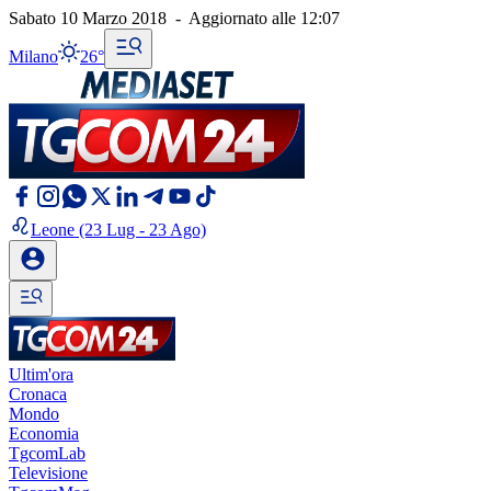
Sabato 10 Marzo 2018
-
Aggiornato alle
12:07
Milano
26°
Leone
(23 Lug - 23 Ago)
Ultim'ora
Cronaca
Mondo
Economia
TgcomLab
Televisione