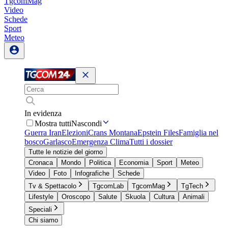
TgcomMag
Video
Schede
Sport
Meteo
In evidenza
Mostra tutti
Nascondi
Guerra Iran
Elezioni
Crans Montana
Epstein Files
Famiglia nel
bosco
Garlasco
Emergenza Clima
Tutti i dossier
Tutte le notizie del giorno
Cronaca
Mondo
Politica
Economia
Sport
Meteo
Video
Foto
Infografiche
Schede
Tv & Spettacolo
TgcomLab
TgcomMag
TgTech
Lifestyle
Oroscopo
Salute
Skuola
Cultura
Animali
Speciali
Chi siamo