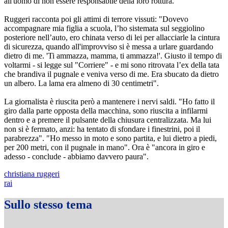
all'uomo di non essere responsabile della loro rottura.
Ruggeri racconta poi gli attimi di terrore vissuti: "Dovevo
accompagnare mia figlia a scuola, l’ho sistemata sul seggiolino
posteriore nell’auto, ero chinata verso di lei per allacciarle la cintura
di sicurezza, quando all'improvviso si è messa a urlare guardando
dietro di me. 'Ti ammazza, mamma, ti ammazza!'. Giusto il tempo di
voltarmi - si legge sul "Corriere" - e mi sono ritrovata l’ex della tata
che brandiva il pugnale e veniva verso di me. Era sbucato da dietro
un albero. La lama era almeno di 30 centimetri".
La giornalista è riuscita però a mantenere i nervi saldi. "Ho fatto il
giro dalla parte opposta della macchina, sono riuscita a infilarmi
dentro e a premere il pulsante della chiusura centralizzata. Ma lui
non si è fermato, anzi: ha tentato di sfondare i finestrini, poi il
parabrezza". "Ho messo in moto e sono partita, e lui dietro a piedi,
per 200 metri, con il pugnale in mano". Ora è "ancora in giro e
adesso - conclude - abbiamo davvero paura".
christiana ruggeri
rai
Sullo stesso tema