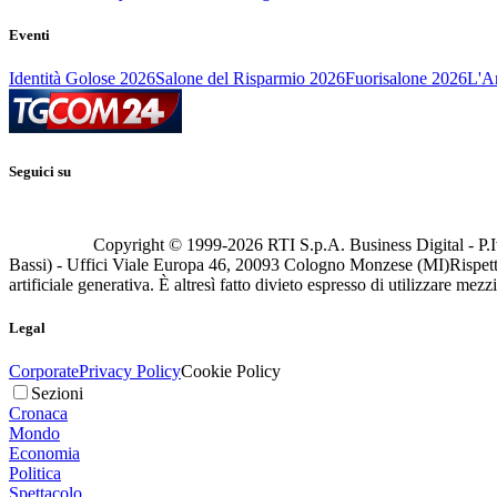
Eventi
Identità Golose 2026
Salone del Risparmio 2026
Fuorisalone 2026
L'Ar
Seguici su
Copyright © 1999-
2026
RTI S.p.A. Business Digital - P.I
Bassi) - Uffici Viale Europa 46, 20093 Cologno Monzese (MI)
Rispett
artificiale generativa. È altresì fatto divieto espresso di utilizzare mez
Legal
Corporate
Privacy Policy
Cookie Policy
Sezioni
Cronaca
Mondo
Economia
Politica
Spettacolo