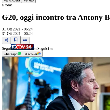
Val d'Aosta
Veneto
a roma
G20, oggi incontro tra Antony B
31 Ott 2021 - 06:24
31 Ott 2021 - 06:24
Segui
su
Seguici su
whatsapp
discover