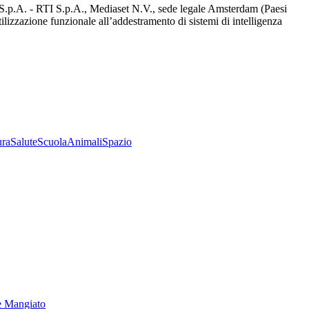
d S.p.A. - RTI S.p.A., Mediaset N.V., sede legale Amsterdam (Paesi
utilizzazione funzionale all’addestramento di sistemi di intelligenza
ura
Salute
Scuola
Animali
Spazio
e Mangiato