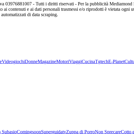
va 03976881007 - Tutti i diritti riservati - Per la pubblicità Mediamon
o ai contenuti e ai dati personali trasmessi e/o riprodotti è vietata ogni 
zi automatizzati di data scraping.
e
Videogiochi
Donne
Magazine
Motori
Viaggi
Cucina
Tgtech
E-Planet
Cult
 Subasio
Comingsoon
Superguidatv
Zuppa di Porro
Non Sprecare
Cotto 