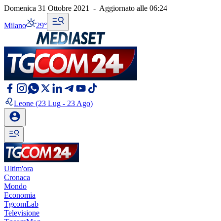
Domenica 31 Ottobre 2021
-
Aggiornato alle
06:24
Milano
29°
Leone
(23 Lug - 23 Ago)
Ultim'ora
Cronaca
Mondo
Economia
TgcomLab
Televisione