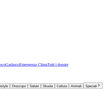
osco
Garlasco
Emergenza Clima
Tutti i dossier
estyle
Oroscopo
Salute
Skuola
Cultura
Animali
Speciali