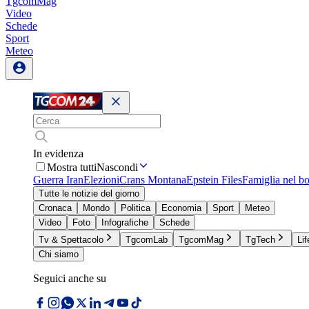
TgcomMag
Video
Schede
Sport
Meteo
In evidenza
Mostra tutti
Nascondi
Guerra Iran
Elezioni
Crans Montana
Epstein Files
Famiglia nel b
Tutte le notizie del giorno
Cronaca
Mondo
Politica
Economia
Sport
Meteo
Video
Foto
Infografiche
Schede
Tv & Spettacolo
TgcomLab
TgcomMag
TgTech
Lif
Chi siamo
Seguici anche su