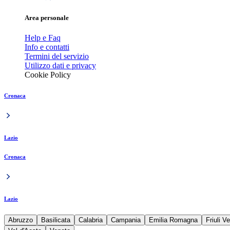
Area personale
Help e Faq
Info e contatti
Termini del servizio
Utilizzo dati e privacy
Cookie Policy
Cronaca
Lazio
Cronaca
Lazio
Abruzzo
Basilicata
Calabria
Campania
Emilia Romagna
Friuli V