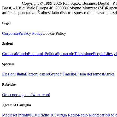
Copyright © 1999-
2026
RTI S.p.A. Business Digital - P.I
Bassi) - Uffici Viale Europa 46, 20093 Cologno Monzese (MI)
Rispett
artificiale generativa. È altresì fatto divieto espresso di utilizzare mez
Legal
Corporate
Privacy Policy
Cookie Policy
Sezioni
Cronaca
Mondo
Economia
Politica
Spettacolo
Televisione
People
Lifestyl
Speciali
Elezioni Italia
Elezioni estero
Grande Fratello
L'isola dei famosi
Amici
Rubriche
Oroscopo
#tgcom24amarcord
Tgcom24 Consiglia
Mediaset Infinity
R101
Radio 105
Virgin Radio
Radio Montecarlo
Radio