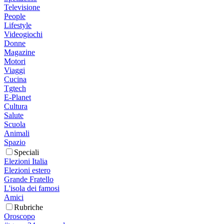
Televisione
People
Lifestyle
Videogiochi
Donne
Magazine
Motori
Viaggi
Cucina
Tgtech
E-Planet
Cultura
Salute
Scuola
Animali
Spazio
Speciali
Elezioni Italia
Elezioni estero
Grande Fratello
L'isola dei famosi
Amici
Rubriche
Oroscopo