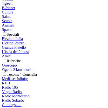
Tgtech
E-Planet
Cultura
Salute
Scuola
Animali
Spazio
Speciali
Elezioni Italia
Elezioni estero
Grande Fratello
L'isola dei famosi
Amici
Rubriche
Oroscopo
#tgcom24amarcord
Tgcom24 Consiglia
Mediaset Infinity
R101
Radio 105
Virgin Radio
Radio Montecarlo
Radio Subasio
Comingsoon