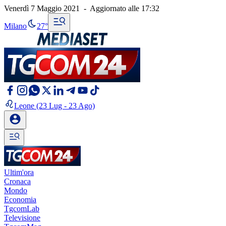
Venerdì 7 Maggio 2021
-
Aggiornato alle
17:32
Milano
27°
Leone
(23 Lug - 23 Ago)
Ultim'ora
Cronaca
Mondo
Economia
TgcomLab
Televisione