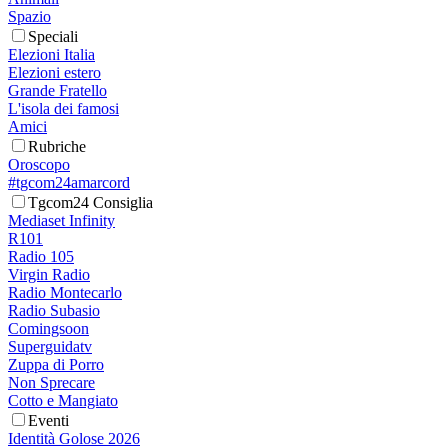
Spazio
Speciali
Elezioni Italia
Elezioni estero
Grande Fratello
L'isola dei famosi
Amici
Rubriche
Oroscopo
#tgcom24amarcord
Tgcom24 Consiglia
Mediaset Infinity
R101
Radio 105
Virgin Radio
Radio Montecarlo
Radio Subasio
Comingsoon
Superguidatv
Zuppa di Porro
Non Sprecare
Cotto e Mangiato
Eventi
Identità Golose 2026