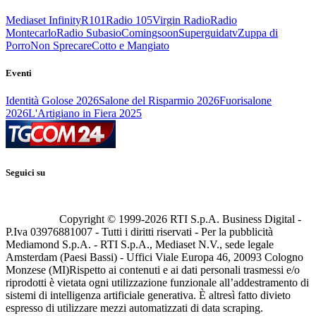
Mediaset Infinity
R101
Radio 105
Virgin Radio
Radio
Montecarlo
Radio Subasio
Comingsoon
Superguidatv
Zuppa di
Porro
Non Sprecare
Cotto e Mangiato
Eventi
Identità Golose 2026
Salone del Risparmio 2026
Fuorisalone
2026
L'Artigiano in Fiera 2025
Seguici su
Copyright © 1999-
2026
RTI S.p.A. Business Digital -
P.Iva 03976881007 - Tutti i diritti riservati - Per la pubblicità
Mediamond S.p.A. - RTI S.p.A., Mediaset N.V., sede legale
Amsterdam (Paesi Bassi) - Uffici Viale Europa 46, 20093 Cologno
Monzese (MI)
Rispetto ai contenuti e ai dati personali trasmessi e/o
riprodotti è vietata ogni utilizzazione funzionale all’addestramento di
sistemi di intelligenza artificiale generativa. È altresì fatto divieto
espresso di utilizzare mezzi automatizzati di data scraping.