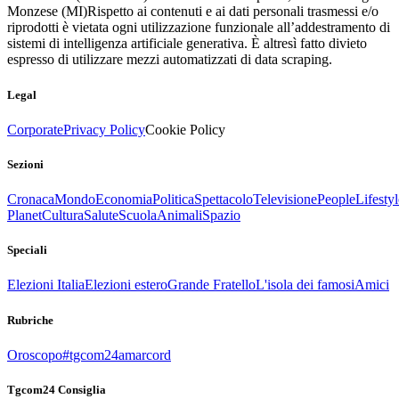
Monzese (MI)
Rispetto ai contenuti e ai dati personali trasmessi e/o
riprodotti è vietata ogni utilizzazione funzionale all’addestramento di
sistemi di intelligenza artificiale generativa. È altresì fatto divieto
espresso di utilizzare mezzi automatizzati di data scraping.
Legal
Corporate
Privacy Policy
Cookie Policy
Sezioni
Cronaca
Mondo
Economia
Politica
Spettacolo
Televisione
People
Lifestyl
Planet
Cultura
Salute
Scuola
Animali
Spazio
Speciali
Elezioni Italia
Elezioni estero
Grande Fratello
L'isola dei famosi
Amici
Rubriche
Oroscopo
#tgcom24amarcord
Tgcom24 Consiglia