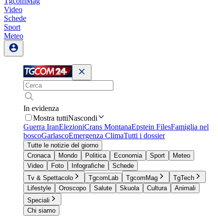
TgcomMag
Video
Schede
Sport
Meteo
In evidenza
Mostra tutti
Nascondi
Guerra Iran
Elezioni
Crans Montana
Epstein Files
Famiglia nel
bosco
Garlasco
Emergenza Clima
Tutti i dossier
Tutte le notizie del giorno
Cronaca
Mondo
Politica
Economia
Sport
Meteo
Video
Foto
Infografiche
Schede
Tv & Spettacolo
TgcomLab
TgcomMag
TgTech
Lifestyle
Oroscopo
Salute
Skuola
Cultura
Animali
Speciali
Chi siamo