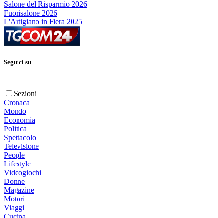
Salone del Risparmio 2026
Fuorisalone 2026
L'Artigiano in Fiera 2025
Seguici su
Sezioni
Cronaca
Mondo
Economia
Politica
Spettacolo
Televisione
People
Lifestyle
Videogiochi
Donne
Magazine
Motori
Viaggi
Cucina