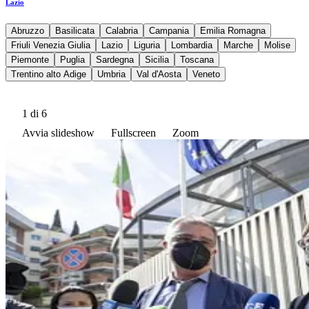
Lazio
Abruzzo
Basilicata
Calabria
Campania
Emilia Romagna
Friuli Venezia Giulia
Lazio
Liguria
Lombardia
Marche
Molise
Piemonte
Puglia
Sardegna
Sicilia
Toscana
Trentino alto Adige
Umbria
Val d'Aosta
Veneto
1
di 6
Avvia slideshow
Fullscreen
Zoom