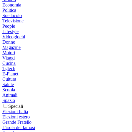
Economia
Politica
Spettacolo
Televisione
People
Lifestyle
Videogiochi
Donne
Magazine
Motori
Viaggi
Cucina
Tgtech
E-Planet
Cultura
Salute
Scuola
Animali
Spazio
Speciali
Elezioni Italia
Elezioni estero
Grande Fratello
L'isola dei famosi