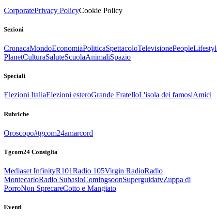
Corporate
Privacy Policy
Cookie Policy
Sezioni
Cronaca
Mondo
Economia
Politica
Spettacolo
Televisione
People
Lifestyl
Planet
Cultura
Salute
Scuola
Animali
Spazio
Speciali
Elezioni Italia
Elezioni estero
Grande Fratello
L'isola dei famosi
Amici
Rubriche
Oroscopo
#tgcom24amarcord
Tgcom24 Consiglia
Mediaset Infinity
R101
Radio 105
Virgin Radio
Radio
Montecarlo
Radio Subasio
Comingsoon
Superguidatv
Zuppa di
Porro
Non Sprecare
Cotto e Mangiato
Eventi