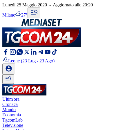
Lunedì 25 Maggio 2020
-
Aggiornato alle
20:20
Milano
27°
Leone
(23 Lug - 23 Ago)
Ultim'ora
Cronaca
Mondo
Economia
TgcomLab
Televisione