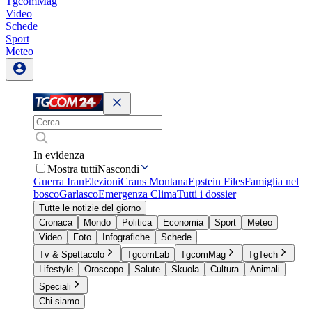
TgcomMag
Video
Schede
Sport
Meteo
In evidenza
Mostra tutti
Nascondi
Guerra Iran
Elezioni
Crans Montana
Epstein Files
Famiglia nel
bosco
Garlasco
Emergenza Clima
Tutti i dossier
Tutte le notizie del giorno
Cronaca
Mondo
Politica
Economia
Sport
Meteo
Video
Foto
Infografiche
Schede
Tv & Spettacolo
TgcomLab
TgcomMag
TgTech
Lifestyle
Oroscopo
Salute
Skuola
Cultura
Animali
Speciali
Chi siamo