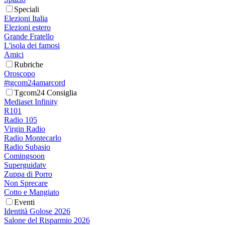
Speciali
Elezioni Italia
Elezioni estero
Grande Fratello
L'isola dei famosi
Amici
Rubriche
Oroscopo
#tgcom24amarcord
Tgcom24 Consiglia
Mediaset Infinity
R101
Radio 105
Virgin Radio
Radio Montecarlo
Radio Subasio
Comingsoon
Superguidatv
Zuppa di Porro
Non Sprecare
Cotto e Mangiato
Eventi
Identità Golose 2026
Salone del Risparmio 2026