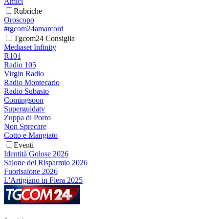
Amici
Rubriche
Oroscopo
#tgcom24amarcord
Tgcom24 Consiglia
Mediaset Infinity
R101
Radio 105
Virgin Radio
Radio Montecarlo
Radio Subasio
Comingsoon
Superguidatv
Zuppa di Porro
Non Sprecare
Cotto e Mangiato
Eventi
Identità Golose 2026
Salone del Risparmio 2026
Fuorisalone 2026
L'Artigiano in Fiera 2025