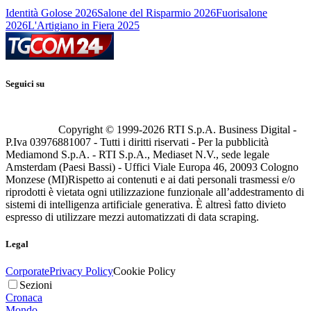
Identità Golose 2026
Salone del Risparmio 2026
Fuorisalone
2026
L'Artigiano in Fiera 2025
Seguici su
Copyright © 1999-
2026
RTI S.p.A. Business Digital -
P.Iva 03976881007 - Tutti i diritti riservati - Per la pubblicità
Mediamond S.p.A. - RTI S.p.A., Mediaset N.V., sede legale
Amsterdam (Paesi Bassi) - Uffici Viale Europa 46, 20093 Cologno
Monzese (MI)
Rispetto ai contenuti e ai dati personali trasmessi e/o
riprodotti è vietata ogni utilizzazione funzionale all’addestramento di
sistemi di intelligenza artificiale generativa. È altresì fatto divieto
espresso di utilizzare mezzi automatizzati di data scraping.
Legal
Corporate
Privacy Policy
Cookie Policy
Sezioni
Cronaca
Mondo