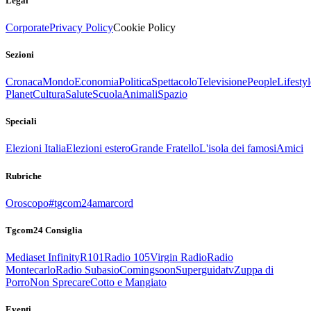
Legal
Corporate
Privacy Policy
Cookie Policy
Sezioni
Cronaca
Mondo
Economia
Politica
Spettacolo
Televisione
People
Lifestyl
Planet
Cultura
Salute
Scuola
Animali
Spazio
Speciali
Elezioni Italia
Elezioni estero
Grande Fratello
L'isola dei famosi
Amici
Rubriche
Oroscopo
#tgcom24amarcord
Tgcom24 Consiglia
Mediaset Infinity
R101
Radio 105
Virgin Radio
Radio
Montecarlo
Radio Subasio
Comingsoon
Superguidatv
Zuppa di
Porro
Non Sprecare
Cotto e Mangiato
Eventi