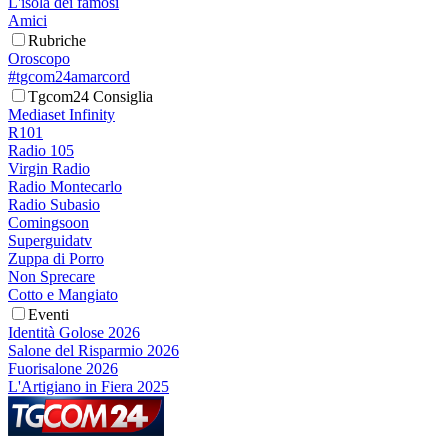
L'isola dei famosi
Amici
Rubriche
Oroscopo
#tgcom24amarcord
Tgcom24 Consiglia
Mediaset Infinity
R101
Radio 105
Virgin Radio
Radio Montecarlo
Radio Subasio
Comingsoon
Superguidatv
Zuppa di Porro
Non Sprecare
Cotto e Mangiato
Eventi
Identità Golose 2026
Salone del Risparmio 2026
Fuorisalone 2026
L'Artigiano in Fiera 2025