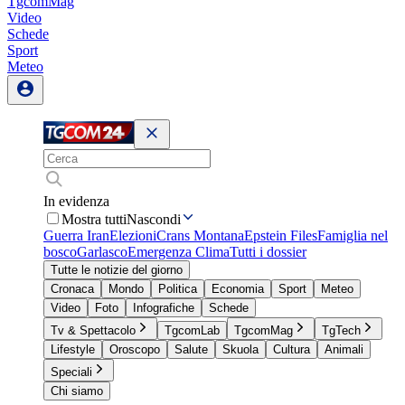
TgcomMag
Video
Schede
Sport
Meteo
In evidenza
Mostra tutti
Nascondi
Guerra Iran
Elezioni
Crans Montana
Epstein Files
Famiglia nel
bosco
Garlasco
Emergenza Clima
Tutti i dossier
Tutte le notizie del giorno
Cronaca
Mondo
Politica
Economia
Sport
Meteo
Video
Foto
Infografiche
Schede
Tv & Spettacolo
TgcomLab
TgcomMag
TgTech
Lifestyle
Oroscopo
Salute
Skuola
Cultura
Animali
Speciali
Chi siamo