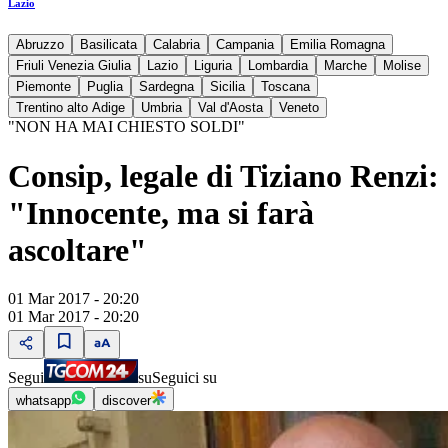
Lazio
Abruzzo
Basilicata
Calabria
Campania
Emilia Romagna
Friuli Venezia Giulia
Lazio
Liguria
Lombardia
Marche
Molise
Piemonte
Puglia
Sardegna
Sicilia
Toscana
Trentino alto Adige
Umbria
Val d'Aosta
Veneto
"NON HA MAI CHIESTO SOLDI"
Consip, legale di Tiziano Renzi:
"Innocente, ma si farà
ascoltare"
01 Mar 2017 - 20:20
01 Mar 2017 - 20:20
Segui
su
Seguici su
whatsapp
discover