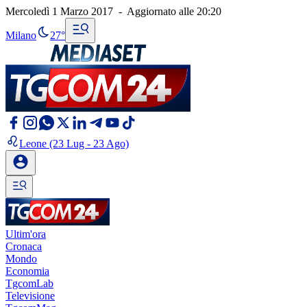
Mercoledì 1 Marzo 2017
-
Aggiornato alle
20:20
Milano
27°
Leone
(23 Lug - 23 Ago)
Ultim'ora
Cronaca
Mondo
Economia
TgcomLab
Televisione