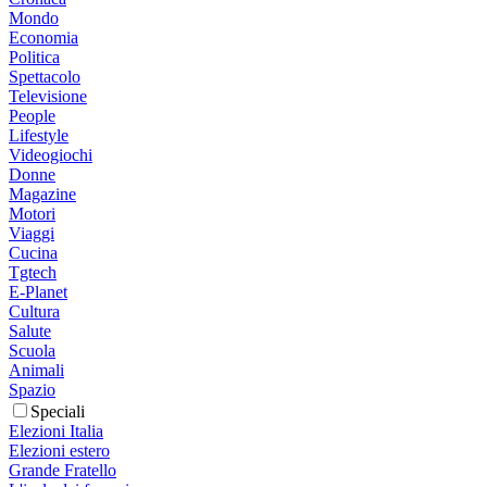
Mondo
Economia
Politica
Spettacolo
Televisione
People
Lifestyle
Videogiochi
Donne
Magazine
Motori
Viaggi
Cucina
Tgtech
E-Planet
Cultura
Salute
Scuola
Animali
Spazio
Speciali
Elezioni Italia
Elezioni estero
Grande Fratello