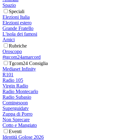
Spazio
Speciali
Elezioni Italia
Elezioni estero
Grande Fratello
L'isola dei famosi
Amici
Rubriche
Oroscopo
#tgcom24amarcord
Tgcom24 Consiglia
Mediaset Infinity
R101
Radio 105
Virgin Radio
Radio Montecarlo
Radio Subasio
Comingsoon
Superguidatv
Zuppa di Porro
Non Sprecare
Cotto e Mangiato
Eventi
Identità Golose 2026