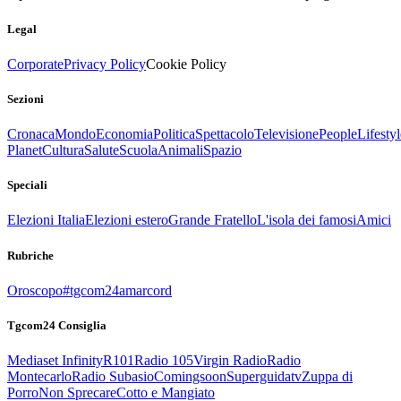
Legal
Corporate
Privacy Policy
Cookie Policy
Sezioni
Cronaca
Mondo
Economia
Politica
Spettacolo
Televisione
People
Lifestyl
Planet
Cultura
Salute
Scuola
Animali
Spazio
Speciali
Elezioni Italia
Elezioni estero
Grande Fratello
L'isola dei famosi
Amici
Rubriche
Oroscopo
#tgcom24amarcord
Tgcom24 Consiglia
Mediaset Infinity
R101
Radio 105
Virgin Radio
Radio
Montecarlo
Radio Subasio
Comingsoon
Superguidatv
Zuppa di
Porro
Non Sprecare
Cotto e Mangiato