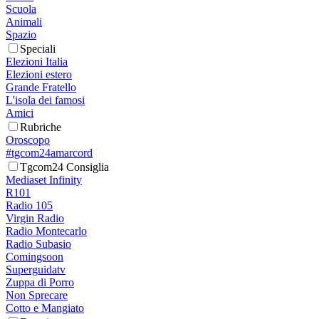
Scuola
Animali
Spazio
Speciali
Elezioni Italia
Elezioni estero
Grande Fratello
L'isola dei famosi
Amici
Rubriche
Oroscopo
#tgcom24amarcord
Tgcom24 Consiglia
Mediaset Infinity
R101
Radio 105
Virgin Radio
Radio Montecarlo
Radio Subasio
Comingsoon
Superguidatv
Zuppa di Porro
Non Sprecare
Cotto e Mangiato