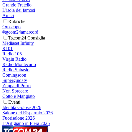
Grande Fratello
L'isola dei famosi
Amici
Rubriche
Oroscopo
#tgcom24amarcord
Tgcom24 Consiglia
Mediaset Infinity
R101
Radio 105
Virgin Radio
Radio Montecarlo
Radio Subasio
Comingsoon
Superguidatv
Zuppa di Porro
Non Sprecare
Cotto e Mangiato
Eventi
Identità Golose 2026
Salone del Risparmio 2026
Fuorisalone 2026
L'Artigiano in Fiera 2025