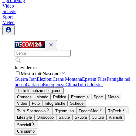
TgcomMag
Video
Schede
Sport
Meteo
In evidenza
Mostra tutti
Nascondi
Guerra Iran
Elezioni
Crans Montana
Epstein Files
Famiglia nel
bosco
Garlasco
Emergenza Clima
Tutti i dossier
Tutte le notizie del giorno
Cronaca
Mondo
Politica
Economia
Sport
Meteo
Video
Foto
Infografiche
Schede
Tv & Spettacolo
TgcomLab
TgcomMag
TgTech
Lifestyle
Oroscopo
Salute
Skuola
Cultura
Animali
Speciali
Chi siamo