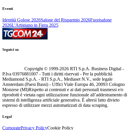
Eventi
Identità Golose 2026
Salone del Risparmio 2026
Fuorisalone
2026
L'Artigiano in Fiera 2025
Seguici su
Copyright © 1999-
2026
RTI S.p.A. Business Digital -
P.Iva 03976881007 - Tutti i diritti riservati - Per la pubblicità
Mediamond S.p.A. - RTI S.p.A., Mediaset N.V., sede legale
Amsterdam (Paesi Bassi) - Uffici Viale Europa 46, 20093 Cologno
Monzese (MI)
Rispetto ai contenuti e ai dati personali trasmessi e/o
riprodotti è vietata ogni utilizzazione funzionale all’addestramento di
sistemi di intelligenza artificiale generativa. È altresì fatto divieto
espresso di utilizzare mezzi automatizzati di data scraping.
Legal
Corporate
Privacy Policy
Cookie Policy