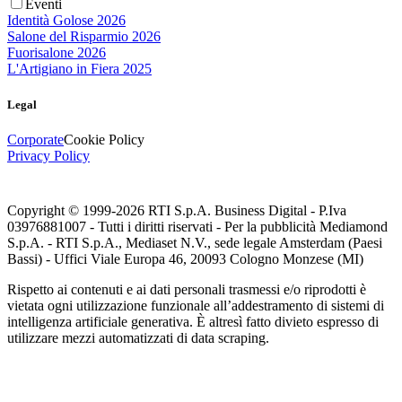
Eventi
Identità Golose 2026
Salone del Risparmio 2026
Fuorisalone 2026
L'Artigiano in Fiera 2025
Legal
Corporate
Cookie Policy
Privacy Policy
Copyright © 1999-
2026
RTI S.p.A. Business Digital - P.Iva
03976881007 - Tutti i diritti riservati - Per la pubblicità Mediamond
S.p.A. - RTI S.p.A., Mediaset N.V., sede legale Amsterdam (Paesi
Bassi) - Uffici Viale Europa 46, 20093 Cologno Monzese (MI)
Rispetto ai contenuti e ai dati personali trasmessi e/o riprodotti è
vietata ogni utilizzazione funzionale all’addestramento di sistemi di
intelligenza artificiale generativa. È altresì fatto divieto espresso di
utilizzare mezzi automatizzati di data scraping.