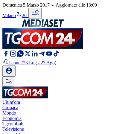
Domenica 5 Marzo 2017
-
Aggiornato alle
13:09
Milano
26°
Leone
(23 Lug - 23 Ago)
Ultim'ora
Cronaca
Mondo
Economia
TgcomLab
Televisione