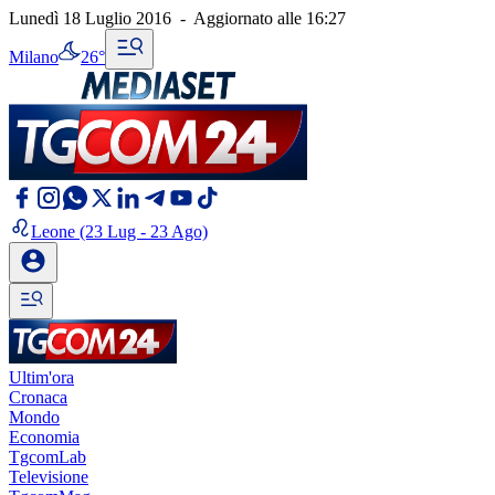
Lunedì 18 Luglio 2016
-
Aggiornato alle
16:27
Milano
26°
Leone
(23 Lug - 23 Ago)
Ultim'ora
Cronaca
Mondo
Economia
TgcomLab
Televisione