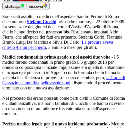
whatsapp
discover
Sono stati assolti i 5 medici dell'ospedale Sandro Pertini di Roma
che curarono
Stefano Cucchi
prima che morisse, il 22 ottobre 2009.
La sentenza è dei giudici della corte d'Assise d'Appello di Roma,
che lo hanno deciso nel
processo bis
. Risultavano imputati Aldo
Fierro, che all'epoca dei fatti era primario, Stefania Corbi, Flaminia
Bruno, Luigi De Marchis e Silvia Di Carlo.
La procura aveva
chiesto 4 anni per Fierro
, 3 anni e 6 mesi per gli altri.
Medici condannati in primo grado e poi assolti due volte
- I 5
medici furono condannati in primo grado il 5 giugno 2013 per
omicidio colposo (ma l'iniziale imputazione era quella di abbandono
d'incapace) e poi assolti in Appello con la formula che richiama la
vecchia insufficienza di prove. Lo scorso dicembre, però,
la Corte di
Cassazione annullò quelle assoluzioni
, disponendo il procedimento
terminato con una nuova assoluzione.
Nel processo bis erano presenti come parti civili il Comune di Roma
e Cittadinanzattiva, ma non i familiari di Cucchi che hanno ricevuto
un risarcimento di un milione e trecentomila euro dall'ospedale
romano.
Perizia medico legale per il nuovo incidente probatorio
- Mentre