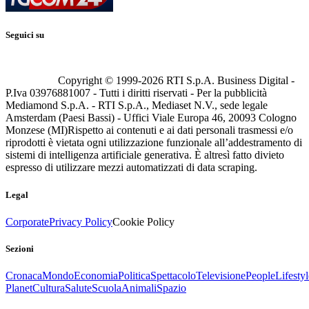
Seguici su
Copyright © 1999-
2026
RTI S.p.A. Business Digital -
P.Iva 03976881007 - Tutti i diritti riservati - Per la pubblicità
Mediamond S.p.A. - RTI S.p.A., Mediaset N.V., sede legale
Amsterdam (Paesi Bassi) - Uffici Viale Europa 46, 20093 Cologno
Monzese (MI)
Rispetto ai contenuti e ai dati personali trasmessi e/o
riprodotti è vietata ogni utilizzazione funzionale all’addestramento di
sistemi di intelligenza artificiale generativa. È altresì fatto divieto
espresso di utilizzare mezzi automatizzati di data scraping.
Legal
Corporate
Privacy Policy
Cookie Policy
Sezioni
Cronaca
Mondo
Economia
Politica
Spettacolo
Televisione
People
Lifestyl
Planet
Cultura
Salute
Scuola
Animali
Spazio