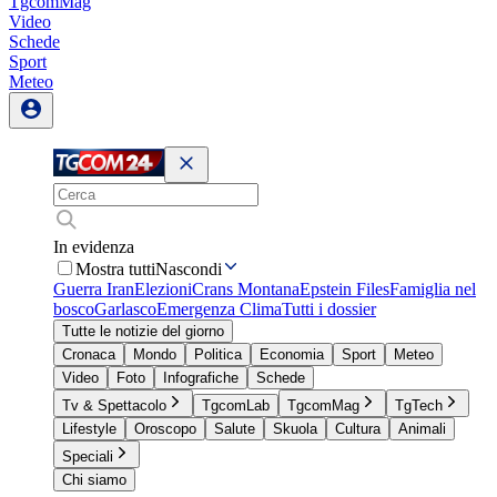
TgcomMag
Video
Schede
Sport
Meteo
In evidenza
Mostra tutti
Nascondi
Guerra Iran
Elezioni
Crans Montana
Epstein Files
Famiglia nel
bosco
Garlasco
Emergenza Clima
Tutti i dossier
Tutte le notizie del giorno
Cronaca
Mondo
Politica
Economia
Sport
Meteo
Video
Foto
Infografiche
Schede
Tv & Spettacolo
TgcomLab
TgcomMag
TgTech
Lifestyle
Oroscopo
Salute
Skuola
Cultura
Animali
Speciali
Chi siamo