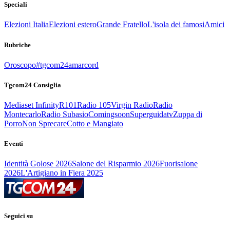
Speciali
Elezioni Italia
Elezioni estero
Grande Fratello
L'isola dei famosi
Amici
Rubriche
Oroscopo
#tgcom24amarcord
Tgcom24 Consiglia
Mediaset Infinity
R101
Radio 105
Virgin Radio
Radio
Montecarlo
Radio Subasio
Comingsoon
Superguidatv
Zuppa di
Porro
Non Sprecare
Cotto e Mangiato
Eventi
Identità Golose 2026
Salone del Risparmio 2026
Fuorisalone
2026
L'Artigiano in Fiera 2025
Seguici su