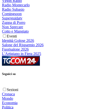
Virgin Radio
Radio Montecarlo
Radio Subasio
Comingsoon
Superguidatv
Zuppa di Porro
Non Sprecare
Cotto e Mangiato
Eventi
Identità Golose 2026
Salone del Risparmio 2026
Fuorisalone 2026
L'Artigiano in Fiera 2025
Seguici su
Sezioni
Cronaca
Mondo
Economia
Politica