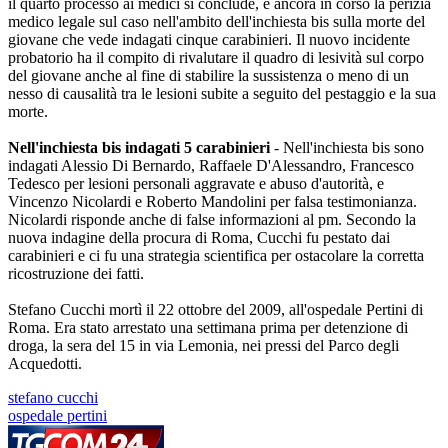
il quarto processo ai medici si conclude, è ancora in corso la perizia
medico legale sul caso nell'ambito dell'inchiesta bis sulla morte del
giovane che vede indagati cinque carabinieri. Il nuovo incidente
probatorio ha il compito di rivalutare il quadro di lesività sul corpo
del giovane anche al fine di stabilire la sussistenza o meno di un
nesso di causalità tra le lesioni subite a seguito del pestaggio e la sua
morte.
Nell'inchiesta bis indagati 5 carabinieri
- Nell'inchiesta bis sono
indagati Alessio Di Bernardo, Raffaele D'Alessandro, Francesco
Tedesco per lesioni personali aggravate e abuso d'autorità, e
Vincenzo Nicolardi e Roberto Mandolini per falsa testimonianza.
Nicolardi risponde anche di false informazioni al pm. Secondo la
nuova indagine della procura di Roma, Cucchi fu pestato dai
carabinieri e ci fu una strategia scientifica per ostacolare la corretta
ricostruzione dei fatti.
Stefano Cucchi mortì il 22 ottobre del 2009, all'ospedale Pertini di
Roma. Era stato arrestato una settimana prima per detenzione di
droga, la sera del 15 in via Lemonia, nei pressi del Parco degli
Acquedotti.
stefano cucchi
ospedale pertini