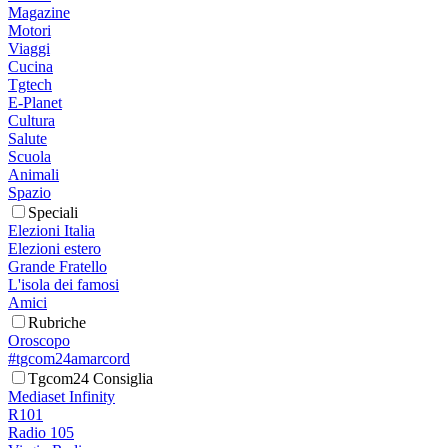
Magazine
Motori
Viaggi
Cucina
Tgtech
E-Planet
Cultura
Salute
Scuola
Animali
Spazio
Speciali
Elezioni Italia
Elezioni estero
Grande Fratello
L'isola dei famosi
Amici
Rubriche
Oroscopo
#tgcom24amarcord
Tgcom24 Consiglia
Mediaset Infinity
R101
Radio 105