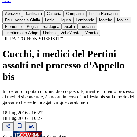
Lazio
Abruzzo
Basilicata
Calabria
Campania
Emilia Romagna
Friuli Venezia Giulia
Lazio
Liguria
Lombardia
Marche
Molise
Piemonte
Puglia
Sardegna
Sicilia
Toscana
Trentino alto Adige
Umbria
Val d'Aosta
Veneto
"IL FATTO NON SUSSISTE"
Cucchi, i medici del Pertini
assolti nel processo d'Appello
bis
In 5 erano imputati di omicidio colposo. E, mentre il quarto processo
ai medici si conclude, è ancora in corso l'inchiesta bis sulla morte del
giovane che vede indagati cinque carabinieri
18 Lug 2016 - 16:27
18 Lug 2016 - 16:27
Segui
su
Seguici su