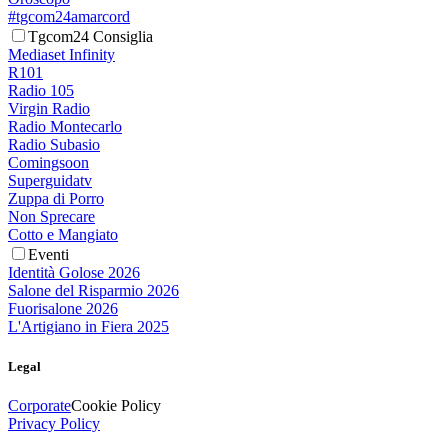
#tgcom24amarcord
Tgcom24 Consiglia
Mediaset Infinity
R101
Radio 105
Virgin Radio
Radio Montecarlo
Radio Subasio
Comingsoon
Superguidatv
Zuppa di Porro
Non Sprecare
Cotto e Mangiato
Eventi
Identità Golose 2026
Salone del Risparmio 2026
Fuorisalone 2026
L'Artigiano in Fiera 2025
Legal
Corporate
Cookie Policy
Privacy Policy