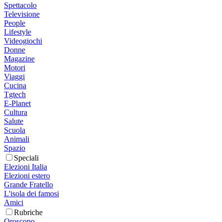
Spettacolo
Televisione
People
Lifestyle
Videogiochi
Donne
Magazine
Motori
Viaggi
Cucina
Tgtech
E-Planet
Cultura
Salute
Scuola
Animali
Spazio
Speciali
Elezioni Italia
Elezioni estero
Grande Fratello
L'isola dei famosi
Amici
Rubriche
Oroscopo