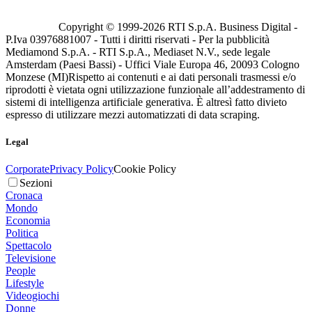
Copyright © 1999-
2026
RTI S.p.A. Business Digital -
P.Iva 03976881007 - Tutti i diritti riservati - Per la pubblicità
Mediamond S.p.A. - RTI S.p.A., Mediaset N.V., sede legale
Amsterdam (Paesi Bassi) - Uffici Viale Europa 46, 20093 Cologno
Monzese (MI)
Rispetto ai contenuti e ai dati personali trasmessi e/o
riprodotti è vietata ogni utilizzazione funzionale all’addestramento di
sistemi di intelligenza artificiale generativa. È altresì fatto divieto
espresso di utilizzare mezzi automatizzati di data scraping.
Legal
Corporate
Privacy Policy
Cookie Policy
Sezioni
Cronaca
Mondo
Economia
Politica
Spettacolo
Televisione
People
Lifestyle
Videogiochi
Donne