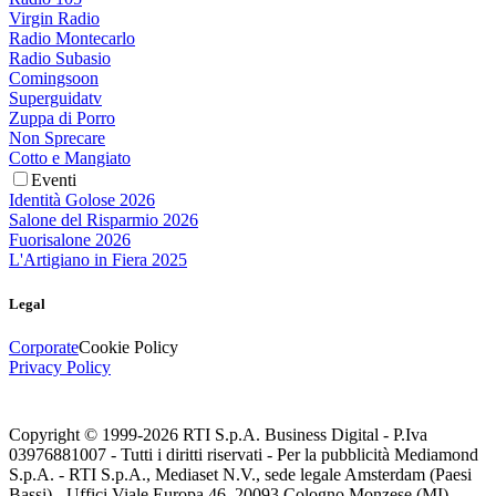
Virgin Radio
Radio Montecarlo
Radio Subasio
Comingsoon
Superguidatv
Zuppa di Porro
Non Sprecare
Cotto e Mangiato
Eventi
Identità Golose 2026
Salone del Risparmio 2026
Fuorisalone 2026
L'Artigiano in Fiera 2025
Legal
Corporate
Cookie Policy
Privacy Policy
Copyright © 1999-
2026
RTI S.p.A. Business Digital - P.Iva
03976881007 - Tutti i diritti riservati - Per la pubblicità Mediamond
S.p.A. - RTI S.p.A., Mediaset N.V., sede legale Amsterdam (Paesi
Bassi) - Uffici Viale Europa 46, 20093 Cologno Monzese (MI)