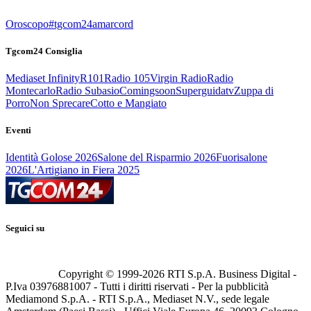
Oroscopo
#tgcom24amarcord
Tgcom24 Consiglia
Mediaset Infinity
R101
Radio 105
Virgin Radio
Radio
Montecarlo
Radio Subasio
Comingsoon
Superguidatv
Zuppa di
Porro
Non Sprecare
Cotto e Mangiato
Eventi
Identità Golose 2026
Salone del Risparmio 2026
Fuorisalone
2026
L'Artigiano in Fiera 2025
Seguici su
Copyright © 1999-
2026
RTI S.p.A. Business Digital -
P.Iva 03976881007 - Tutti i diritti riservati - Per la pubblicità
Mediamond S.p.A. - RTI S.p.A., Mediaset N.V., sede legale