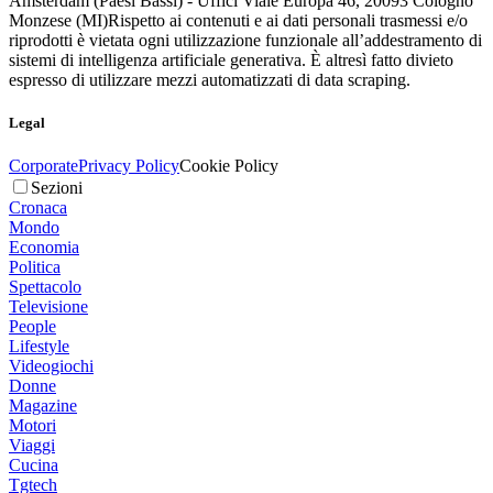
Amsterdam (Paesi Bassi) - Uffici Viale Europa 46, 20093 Cologno
Monzese (MI)
Rispetto ai contenuti e ai dati personali trasmessi e/o
riprodotti è vietata ogni utilizzazione funzionale all’addestramento di
sistemi di intelligenza artificiale generativa. È altresì fatto divieto
espresso di utilizzare mezzi automatizzati di data scraping.
Legal
Corporate
Privacy Policy
Cookie Policy
Sezioni
Cronaca
Mondo
Economia
Politica
Spettacolo
Televisione
People
Lifestyle
Videogiochi
Donne
Magazine
Motori
Viaggi
Cucina
Tgtech