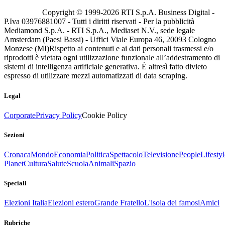
Copyright © 1999-
2026
RTI S.p.A. Business Digital -
P.Iva 03976881007 - Tutti i diritti riservati - Per la pubblicità
Mediamond S.p.A. - RTI S.p.A., Mediaset N.V., sede legale
Amsterdam (Paesi Bassi) - Uffici Viale Europa 46, 20093 Cologno
Monzese (MI)
Rispetto ai contenuti e ai dati personali trasmessi e/o
riprodotti è vietata ogni utilizzazione funzionale all’addestramento di
sistemi di intelligenza artificiale generativa. È altresì fatto divieto
espresso di utilizzare mezzi automatizzati di data scraping.
Legal
Corporate
Privacy Policy
Cookie Policy
Sezioni
Cronaca
Mondo
Economia
Politica
Spettacolo
Televisione
People
Lifestyl
Planet
Cultura
Salute
Scuola
Animali
Spazio
Speciali
Elezioni Italia
Elezioni estero
Grande Fratello
L'isola dei famosi
Amici
Rubriche