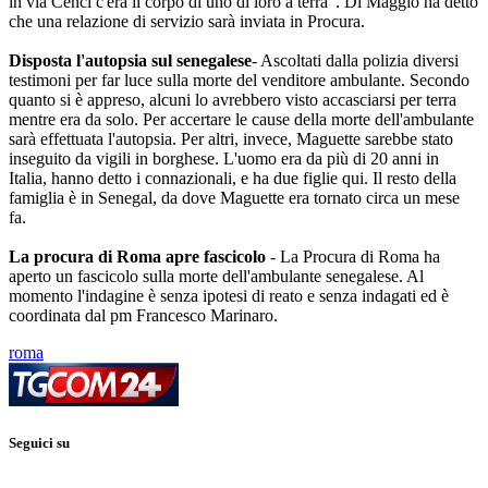
in via Cenci c'era il corpo di uno di loro a terra". Di Maggio ha detto
che una relazione di servizio sarà inviata in Procura.
Disposta l'autopsia sul senegalese
- Ascoltati dalla polizia diversi
testimoni per far luce sulla morte del venditore ambulante. Secondo
quanto si è appreso, alcuni lo avrebbero visto accasciarsi per terra
mentre era da solo. Per accertare le cause della morte dell'ambulante
sarà effettuata l'autopsia. Per altri, invece, Maguette sarebbe stato
inseguito da vigili in borghese. L'uomo era da più di 20 anni in
Italia, hanno detto i connazionali, e ha due figlie qui. Il resto della
famiglia è in Senegal, da dove Maguette era tornato circa un mese
fa.
La procura di Roma apre fascicolo
- La Procura di Roma ha
aperto un fascicolo sulla morte dell'ambulante senegalese. Al
momento l'indagine è senza ipotesi di reato e senza indagati ed è
coordinata dal pm Francesco Marinaro.
roma
Seguici su