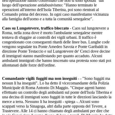
nell'operazione hanno confermato che non si sono spostati" dal
luogo dell'operazione antiabusivismo: "Hanno terminato le
operazioni all'interno dell'Isola Tiberina, poi sono rientrati al
Comando prima del decesso. In ogni caso manifestiamo vicinanza
alla famiglia dell'uomo e a tutta la comunità senegalese".
Caos su Lungotevere, traffico bloccato
- Caos sul lungotevere a
Roma, nella zona dove è morto l'ambulante senegalese mentre
tentava di sfuggire ai controlli dei vigili urbani. Il traffico è
congestionato con conseguenti ritardi delle linee bus. Lunghe code
vengono segnalate tra Ponte Amedeo Savoia e Ponte Garibaldi in
direzione Ponte Testaccio e sul Lungotevere de' Cenci dove decine
di immigrati stanno manifestando per quanto accaduto. Alcuni
ambulanti immigrati che hanno inscenato una protesta sono stati poi
allontanati dalle forze dell'ordine.
Comandante vigili: fuggiti ma non inseguiti
- - "Sono fuggiti ma
nessun li ha inseguiti". Lo ha detto il vicecomandante della Polizia
Municipale di Roma Antonio Di Maggio. "Cinque agenti hanno
effettuato un controllo degli ambulanti sul ponte dell'Isola Tiberina e
una decina di immigrati sono fuggiti in tutte le direzioni lasciando la
merce a terra. Nessuno li ha inseguiti - spiega -. Alcuni sono
scappati verso la Sinagoga, altri dalla parte opposta del Tevere, a
Trastevere. Alle 14 ci hanno chiamato degli ambulanti per dire che