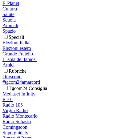
E-Planet
Cultura
Salute
Scuola
Animali
Spazio
Speciali
Elezioni Italia
Elezioni estero
Grande Fratello
L'isola dei famosi
Amici
Rubriche
Oroscopo
#tgcom24amarcord
Tgcom24 Consiglia
Mediaset Infinity
R101
Radio 105
Virgin Radio
Radio Montecarlo
Radio Subasio
Comingsoon
Superguidatv