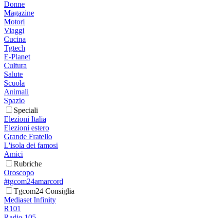
Donne
Magazine
Motori
Viaggi
Cucina
Tgtech
E-Planet
Cultura
Salute
Scuola
Animali
Spazio
Speciali
Elezioni Italia
Elezioni estero
Grande Fratello
L'isola dei famosi
Amici
Rubriche
Oroscopo
#tgcom24amarcord
Tgcom24 Consiglia
Mediaset Infinity
R101
Radio 105