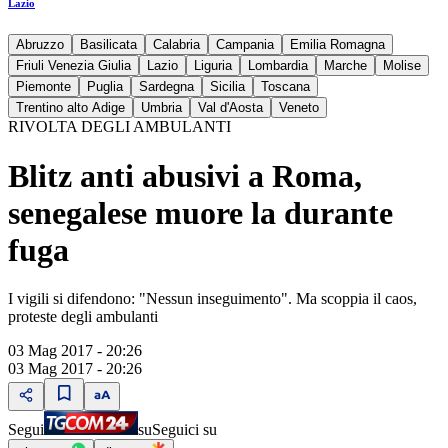
Lazio
Abruzzo
Basilicata
Calabria
Campania
Emilia Romagna
Friuli Venezia Giulia
Lazio
Liguria
Lombardia
Marche
Molise
Piemonte
Puglia
Sardegna
Sicilia
Toscana
Trentino alto Adige
Umbria
Val d'Aosta
Veneto
RIVOLTA DEGLI AMBULANTI
Blitz anti abusivi a Roma,
senegalese muore la durante
fuga
I vigili si difendono: "Nessun inseguimento". Ma scoppia il caos,
proteste degli ambulanti
03 Mag 2017 - 20:26
03 Mag 2017 - 20:26
Segui
su
Seguici su