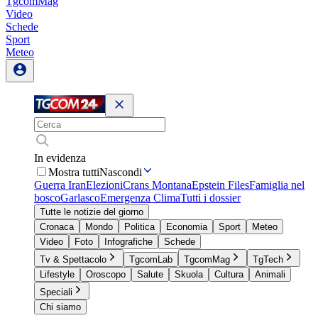
TgcomMag
Video
Schede
Sport
Meteo
In evidenza
Mostra tutti
Nascondi
Guerra Iran
Elezioni
Crans Montana
Epstein Files
Famiglia nel
bosco
Garlasco
Emergenza Clima
Tutti i dossier
Tutte le notizie del giorno
Cronaca
Mondo
Politica
Economia
Sport
Meteo
Video
Foto
Infografiche
Schede
Tv & Spettacolo
TgcomLab
TgcomMag
TgTech
Lifestyle
Oroscopo
Salute
Skuola
Cultura
Animali
Speciali
Chi siamo