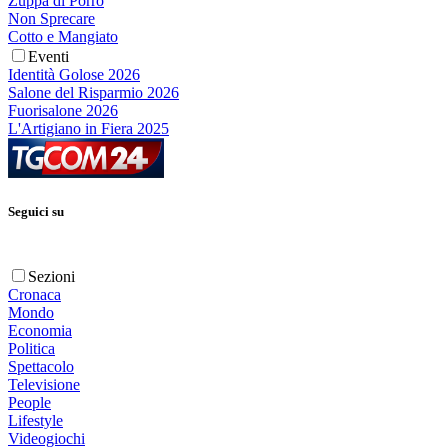
Zuppa di Porro
Non Sprecare
Cotto e Mangiato
Eventi
Identità Golose 2026
Salone del Risparmio 2026
Fuorisalone 2026
L'Artigiano in Fiera 2025
Seguici su
Sezioni
Cronaca
Mondo
Economia
Politica
Spettacolo
Televisione
People
Lifestyle
Videogiochi