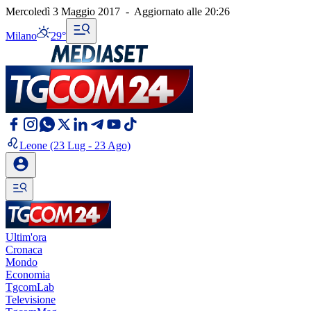
Mercoledì 3 Maggio 2017
-
Aggiornato alle
20:26
Milano
29°
Leone
(23 Lug - 23 Ago)
Ultim'ora
Cronaca
Mondo
Economia
TgcomLab
Televisione