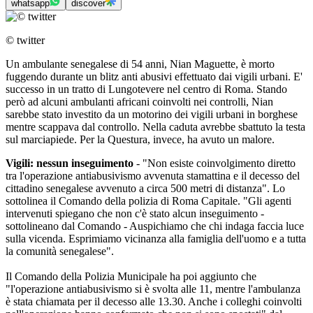
whatsapp
discover
© twitter
Un ambulante senegalese di 54 anni, Nian Maguette, è morto
fuggendo durante un blitz anti abusivi effettuato dai vigili urbani. E'
successo in un tratto di Lungotevere nel centro di Roma. Stando
però ad alcuni ambulanti africani coinvolti nei controlli, Nian
sarebbe stato investito da un motorino dei vigili urbani in borghese
mentre scappava dal controllo. Nella caduta avrebbe sbattuto la testa
sul marciapiede. Per la Questura, invece, ha avuto un malore.
Vigili: nessun inseguimento
- "Non esiste coinvolgimento diretto
tra l'operazione antiabusivismo avvenuta stamattina e il decesso del
cittadino senegalese avvenuto a circa 500 metri di distanza". Lo
sottolinea il Comando della polizia di Roma Capitale. "Gli agenti
intervenuti spiegano che non c'è stato alcun inseguimento -
sottolineano dal Comando - Auspichiamo che chi indaga faccia luce
sulla vicenda. Esprimiamo vicinanza alla famiglia dell'uomo e a tutta
la comunità senegalese".
Il Comando della Polizia Municipale ha poi aggiunto che
"l'operazione antiabusivismo si è svolta alle 11, mentre l'ambulanza
è stata chiamata per il decesso alle 13.30. Anche i colleghi coinvolti