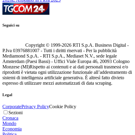
Seguici su
Copyright © 1999-
2026
RTI S.p.A. Business Digital -
P.Iva 03976881007 - Tutti i diritti riservati - Per la pubblicità
Mediamond S.p.A. - RTI S.p.A., Mediaset N.V., sede legale
Amsterdam (Paesi Bassi) - Uffici Viale Europa 46, 20093 Cologno
Monzese (MI)
Rispetto ai contenuti e ai dati personali trasmessi e/o
riprodotti è vietata ogni utilizzazione funzionale all’addestramento di
sistemi di intelligenza artificiale generativa. È altresì fatto divieto
espresso di utilizzare mezzi automatizzati di data scraping.
Legal
Corporate
Privacy Policy
Cookie Policy
Sezioni
Cronaca
Mondo
Economia
Politica