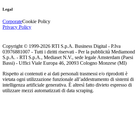
Legal
Corporate
Cookie Policy
Privacy Policy
Copyright © 1999-
2026
RTI S.p.A. Business Digital - P.Iva
03976881007 - Tutti i diritti riservati - Per la pubblicità Mediamond
S.p.A. - RTI S.p.A., Mediaset N.V., sede legale Amsterdam (Paesi
Bassi) - Uffici Viale Europa 46, 20093 Cologno Monzese (MI)
Rispetto ai contenuti e ai dati personali trasmessi e/o riprodotti è
vietata ogni utilizzazione funzionale all’addestramento di sistemi di
intelligenza artificiale generativa. È altresì fatto divieto espresso di
utilizzare mezzi automatizzati di data scraping.