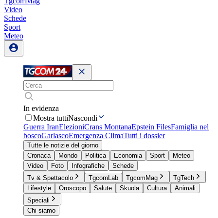
TgcomMag
Video
Schede
Sport
Meteo
In evidenza
Mostra tutti
Nascondi
Guerra Iran
Elezioni
Crans Montana
Epstein Files
Famiglia nel
bosco
Garlasco
Emergenza Clima
Tutti i dossier
Tutte le notizie del giorno
Cronaca
Mondo
Politica
Economia
Sport
Meteo
Video
Foto
Infografiche
Schede
Tv & Spettacolo
TgcomLab
TgcomMag
TgTech
Lifestyle
Oroscopo
Salute
Skuola
Cultura
Animali
Speciali
Chi siamo