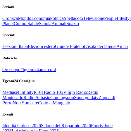
Sezioni
Cronaca
Mondo
Economia
Politica
Spettacolo
Televisione
People
Lifestyl
Planet
Cultura
Salute
Scuola
Animali
Spazio
Speciali
Elezioni Italia
Elezioni estero
Grande Fratello
L'isola dei famosi
Amici
Rubriche
Oroscopo
#tgcom24amarcord
Tgcom24 Consiglia
Mediaset Infinity
R101
Radio 105
Virgin Radio
Radio
Montecarlo
Radio Subasio
Comingsoon
Superguidatv
Zuppa di
Porro
Non Sprecare
Cotto e Mangiato
Eventi
Identità Golose 2026
Salone del Risparmio 2026
Fuorisalone
2026
L'Artigiano in Fiera 2025