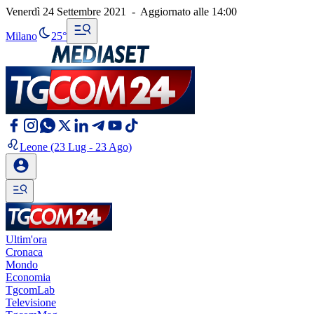
Venerdì 24 Settembre 2021
-
Aggiornato alle
14:00
Milano
25°
Leone
(23 Lug - 23 Ago)
Ultim'ora
Cronaca
Mondo
Economia
TgcomLab
Televisione