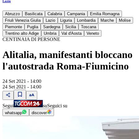
Lazio
Abruzzo
Basilicata
Calabria
Campania
Emilia Romagna
Friuli Venezia Giulia
Lazio
Liguria
Lombardia
Marche
Molise
Piemonte
Puglia
Sardegna
Sicilia
Toscana
Trentino alto Adige
Umbria
Val d'Aosta
Veneto
CENTINAIA DI PERSONE
Alitalia, manifestanti bloccano
l'autostrada Roma-Fiumicino
24 Set 2021 - 14:00
24 Set 2021 - 14:00
Segui
su
Seguici su
whatsapp
discover