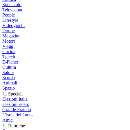
Spettacolo
Televisione
People
Lifestyle
Videogiochi
Donne
Magazine
Motori
Viaggi
Cucina
Tgtech
E-Planet
Cultura
Salute
Scuola
Animali
Spazio
Speciali
Elezioni Italia
Elezioni estero
Grande Fratello
L'isola dei famosi
Amici
Rubriche