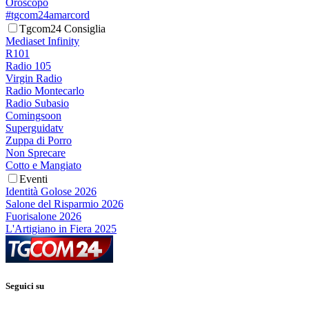
Oroscopo
#tgcom24amarcord
Tgcom24 Consiglia
Mediaset Infinity
R101
Radio 105
Virgin Radio
Radio Montecarlo
Radio Subasio
Comingsoon
Superguidatv
Zuppa di Porro
Non Sprecare
Cotto e Mangiato
Eventi
Identità Golose 2026
Salone del Risparmio 2026
Fuorisalone 2026
L'Artigiano in Fiera 2025
Seguici su