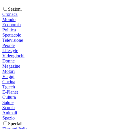
Sezioni
Cronaca
Mondo
Economia
Politica
Spettacolo
Televisione
People
Lifestyle
Videogiochi
Donne
Magazine
Motori
Viaggi
Cucina
Tgtech
E-Planet
Cultura
Salute
Scuola
Animali
Spazio
Speciali
Elezioni Italia