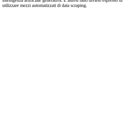
intelligenza artificiale generativa. È altresì fatto divieto espresso di
utilizzare mezzi automatizzati di data scraping.