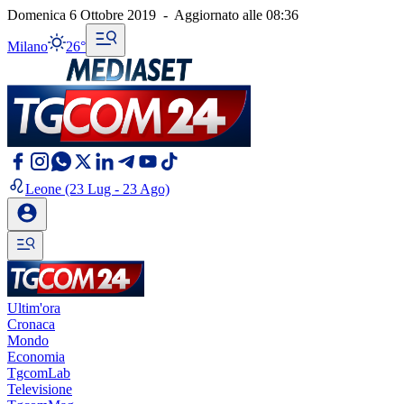
Domenica 6 Ottobre 2019
-
Aggiornato alle
08:36
Milano
26°
Leone
(23 Lug - 23 Ago)
Ultim'ora
Cronaca
Mondo
Economia
TgcomLab
Televisione