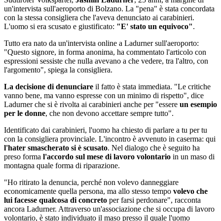
un'intervista sull'aeroporto di Bolzano. La "pena" è stata concordata
con la stessa consigliera che l'aveva denunciato ai carabinieri.
L'uomo si era scusato e giustificato:
"E' stato un equivoco"
.
Tutto era nato da un'intervista online a Ladurner sull'aeroporto:
"Questo signore, in forma anonima, ha commentato l'articolo con
espressioni sessiste che nulla avevano a che vedere, tra l'altro, con
l'argomento", spiega la consigliera.
La decisione di denunciare
il fatto è stata immediata. "Le critiche
vanno bene, ma vanno espresse con un minimo di rispetto", dice
Ladurner che si è rivolta ai carabinieri anche per "essere
un esempio
per le donne
, che non devono accettare sempre tutto".
Identificato dai carabinieri, l'uomo ha chiesto di parlare a tu per tu
con la consigliera provinciale. L'incontro è avvenuto in caserma: qui
l'hater smascherato si è scusato
. Nel dialogo che è seguito ha
preso forma
l'accordo sul mese di lavoro volontario
in un maso di
montagna quale forma di riparazione.
"Ho ritirato la denuncia, perché non volevo danneggiare
economicamente quella persona, ma allo stesso tempo
volevo che
lui facesse qualcosa di concreto
per farsi perdonare", racconta
ancora Ladurner. Attraverso un'associazione che si occupa di lavoro
volontario, è stato individuato il maso presso il quale l'uomo