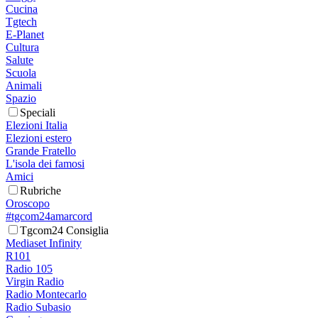
Cucina
Tgtech
E-Planet
Cultura
Salute
Scuola
Animali
Spazio
Speciali
Elezioni Italia
Elezioni estero
Grande Fratello
L'isola dei famosi
Amici
Rubriche
Oroscopo
#tgcom24amarcord
Tgcom24 Consiglia
Mediaset Infinity
R101
Radio 105
Virgin Radio
Radio Montecarlo
Radio Subasio