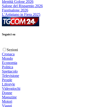
Identità Golose 2026
Salone del Risparmio 2026
Fuorisalone 2026
L'Artigiano in Fiera 2025
Seguici su
Sezioni
Cronaca
Mondo
Economia
Politica
Spettacolo
Televisione
People
Lifestyle
Videogiochi
Donne
Magazine
Motori
Viaggi