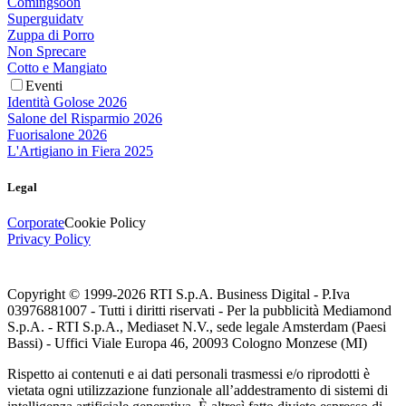
Comingsoon
Superguidatv
Zuppa di Porro
Non Sprecare
Cotto e Mangiato
Eventi
Identità Golose 2026
Salone del Risparmio 2026
Fuorisalone 2026
L'Artigiano in Fiera 2025
Legal
Corporate
Cookie Policy
Privacy Policy
Copyright © 1999-
2026
RTI S.p.A. Business Digital - P.Iva
03976881007 - Tutti i diritti riservati - Per la pubblicità Mediamond
S.p.A. - RTI S.p.A., Mediaset N.V., sede legale Amsterdam (Paesi
Bassi) - Uffici Viale Europa 46, 20093 Cologno Monzese (MI)
Rispetto ai contenuti e ai dati personali trasmessi e/o riprodotti è
vietata ogni utilizzazione funzionale all’addestramento di sistemi di