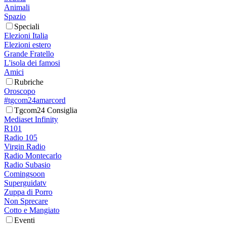
Animali
Spazio
Speciali
Elezioni Italia
Elezioni estero
Grande Fratello
L'isola dei famosi
Amici
Rubriche
Oroscopo
#tgcom24amarcord
Tgcom24 Consiglia
Mediaset Infinity
R101
Radio 105
Virgin Radio
Radio Montecarlo
Radio Subasio
Comingsoon
Superguidatv
Zuppa di Porro
Non Sprecare
Cotto e Mangiato
Eventi