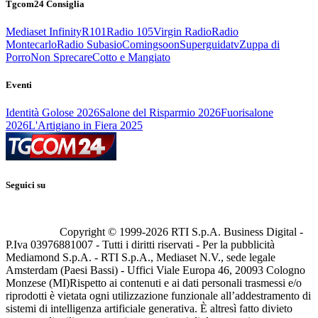
Tgcom24 Consiglia
Mediaset Infinity
R101
Radio 105
Virgin Radio
Radio
Montecarlo
Radio Subasio
Comingsoon
Superguidatv
Zuppa di
Porro
Non Sprecare
Cotto e Mangiato
Eventi
Identità Golose 2026
Salone del Risparmio 2026
Fuorisalone
2026
L'Artigiano in Fiera 2025
Seguici su
Copyright © 1999-
2026
RTI S.p.A. Business Digital -
P.Iva 03976881007 - Tutti i diritti riservati - Per la pubblicità
Mediamond S.p.A. - RTI S.p.A., Mediaset N.V., sede legale
Amsterdam (Paesi Bassi) - Uffici Viale Europa 46, 20093 Cologno
Monzese (MI)
Rispetto ai contenuti e ai dati personali trasmessi e/o
riprodotti è vietata ogni utilizzazione funzionale all’addestramento di
sistemi di intelligenza artificiale generativa. È altresì fatto divieto