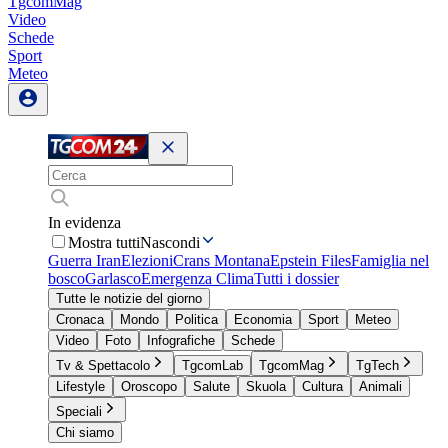
TgcomMag
Video
Schede
Sport
Meteo
In evidenza
Mostra tutti
Nascondi
Guerra Iran
Elezioni
Crans Montana
Epstein Files
Famiglia nel
bosco
Garlasco
Emergenza Clima
Tutti i dossier
Tutte le notizie del giorno
Cronaca
Mondo
Politica
Economia
Sport
Meteo
Video
Foto
Infografiche
Schede
Tv & Spettacolo
TgcomLab
TgcomMag
TgTech
Lifestyle
Oroscopo
Salute
Skuola
Cultura
Animali
Speciali
Chi siamo