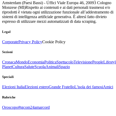
Amsterdam (Paesi Bassi) - Uffici Viale Europa 46, 20093 Cologno
Monzese (MI)
Rispetto ai contenuti e ai dati personali trasmessi e/o
riprodotti è vietata ogni utilizzazione funzionale all’addestramento di
sistemi di intelligenza artificiale generativa. È altresì fatto divieto
espresso di utilizzare mezzi automatizzati di data scraping.
Legal
Corporate
Privacy Policy
Cookie Policy
Sezioni
Cronaca
Mondo
Economia
Politica
Spettacolo
Televisione
People
Lifestyl
Planet
Cultura
Salute
Scuola
Animali
Spazio
Speciali
Elezioni Italia
Elezioni estero
Grande Fratello
L'isola dei famosi
Amici
Rubriche
Oroscopo
#tgcom24amarcord