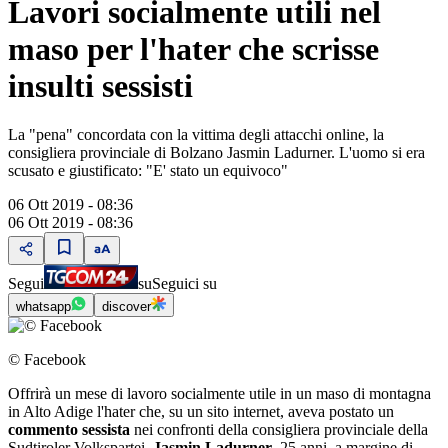
Lavori socialmente utili nel
maso per l'hater che scrisse
insulti sessisti
La "pena" concordata con la vittima degli attacchi online, la
consigliera provinciale di Bolzano Jasmin Ladurner. L'uomo si era
scusato e giustificato: "E' stato un equivoco"
06 Ott 2019 - 08:36
06 Ott 2019 - 08:36
Segui
su
Seguici su
whatsapp
discover
© Facebook
Offrirà un mese di lavoro socialmente utile in un maso di montagna
in Alto Adige l'hater che, su un sito internet, aveva postato un
commento sessista
nei confronti della consigliera provinciale della
Sudtiroler Volkspartei,
Jasmin Ladurner
, 25 anni, a margine di