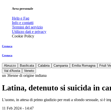
Area personale
Help e Faq
Info e contatti
Termini del servizio
Utilizzo dati e privacy
Cookie Policy
Cronaca
Cronaca
Abruzzo
Basilicata
Calabria
Campania
Emilia Romagna
Friuli V
Val d'Aosta
Veneto
un 36enne di origine indiana
Latina, detenuto si suicida in ca
L'uomo, in attesa di primo giudizio per reati a sfondo sessuale, si è im
11 Feb 2024 - 14:47