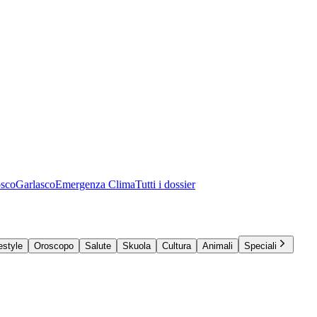
osco
Garlasco
Emergenza Clima
Tutti i dossier
estyle
Oroscopo
Salute
Skuola
Cultura
Animali
Speciali