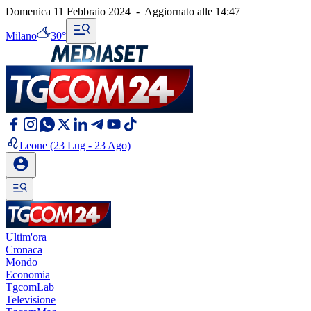
Domenica 11 Febbraio 2024
-
Aggiornato alle
14:47
Milano
30°
Leone
(23 Lug - 23 Ago)
Ultim'ora
Cronaca
Mondo
Economia
TgcomLab
Televisione