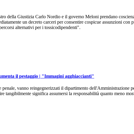
inistro della Giustizia Carlo Nordio e il governo Meloni prendano coscie
ediatamente un decreto carceri per consentire cospicue assunzioni con p
ercorsi alternativi per i tossicodipendenti".
umenta il pestaggio | "Immagini agghiaccianti"
e penale, vanno reingegnerizzati il dipartimento dell'Amministrazione pe
nire tangibilmente significa assumersi la responsabilità quanto meno mor