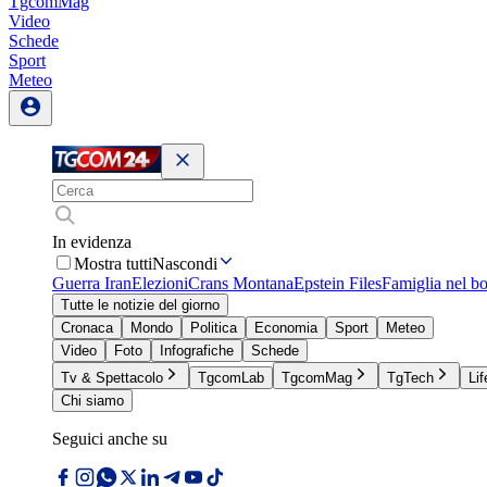
TgcomMag
Video
Schede
Sport
Meteo
In evidenza
Mostra tutti
Nascondi
Guerra Iran
Elezioni
Crans Montana
Epstein Files
Famiglia nel b
Tutte le notizie del giorno
Cronaca
Mondo
Politica
Economia
Sport
Meteo
Video
Foto
Infografiche
Schede
Tv & Spettacolo
TgcomLab
TgcomMag
TgTech
Lif
Chi siamo
Seguici anche su