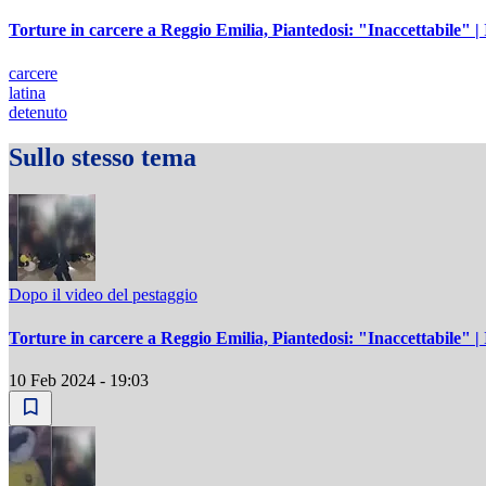
Torture in carcere a Reggio Emilia, Piantedosi: "Inaccettabile" |
carcere
latina
detenuto
Sullo stesso tema
Dopo il video del pestaggio
Torture in carcere a Reggio Emilia, Piantedosi: "Inaccettabile" |
10 Feb 2024 - 19:03