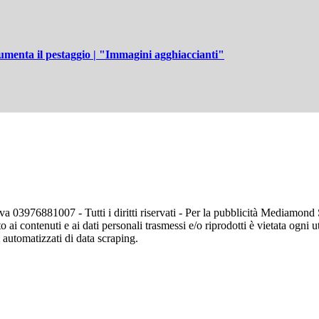
umenta il pestaggio | "Immagini agghiaccianti"
va 03976881007 - Tutti i diritti riservati - Per la pubblicità Mediamon
o ai contenuti e ai dati personali trasmessi e/o riprodotti è vietata ogni 
zi automatizzati di data scraping.