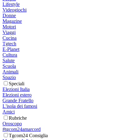
Lifestyle
Videogiochi
Donne
Magazine
Motori
Viaggi
Cucina
Tgtech
E-Planet
Cultura
Salute
Scuola
Animali
Spazio
Speciali
Elezioni Italia
Elezioni estero
Grande Fratello
L'isola dei famosi
Amici
Rubriche
Oroscopo
#tgcom24amarcord
Tgcom24 Consiglia