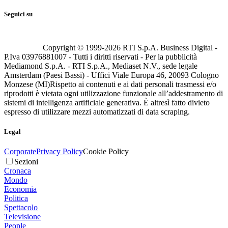
Seguici su
Copyright © 1999-
2026
RTI S.p.A. Business Digital -
P.Iva 03976881007 - Tutti i diritti riservati - Per la pubblicità
Mediamond S.p.A. - RTI S.p.A., Mediaset N.V., sede legale
Amsterdam (Paesi Bassi) - Uffici Viale Europa 46, 20093 Cologno
Monzese (MI)
Rispetto ai contenuti e ai dati personali trasmessi e/o
riprodotti è vietata ogni utilizzazione funzionale all’addestramento di
sistemi di intelligenza artificiale generativa. È altresì fatto divieto
espresso di utilizzare mezzi automatizzati di data scraping.
Legal
Corporate
Privacy Policy
Cookie Policy
Sezioni
Cronaca
Mondo
Economia
Politica
Spettacolo
Televisione
People