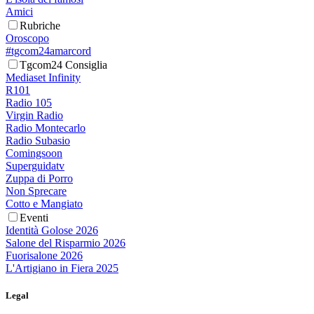
Amici
Rubriche
Oroscopo
#tgcom24amarcord
Tgcom24 Consiglia
Mediaset Infinity
R101
Radio 105
Virgin Radio
Radio Montecarlo
Radio Subasio
Comingsoon
Superguidatv
Zuppa di Porro
Non Sprecare
Cotto e Mangiato
Eventi
Identità Golose 2026
Salone del Risparmio 2026
Fuorisalone 2026
L'Artigiano in Fiera 2025
Legal