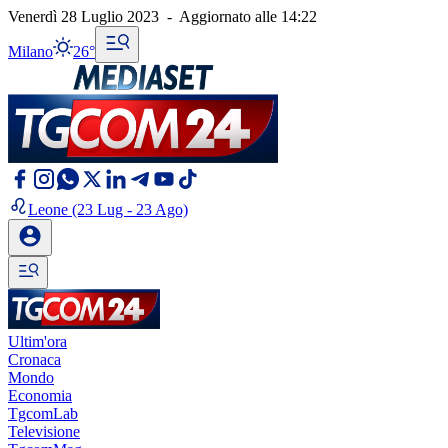
Venerdì 28 Luglio 2023
-
Aggiornato alle
14:22
Milano
26°
Leone
(23 Lug - 23 Ago)
Ultim'ora
Cronaca
Mondo
Economia
TgcomLab
Televisione