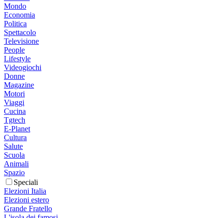
Mondo
Economia
Politica
Spettacolo
Televisione
People
Lifestyle
Videogiochi
Donne
Magazine
Motori
Viaggi
Cucina
Tgtech
E-Planet
Cultura
Salute
Scuola
Animali
Spazio
Speciali
Elezioni Italia
Elezioni estero
Grande Fratello
L'isola dei famosi