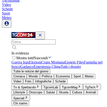
TgcomMag
Video
Schede
Sport
Meteo
In evidenza
Mostra tutti
Nascondi
Guerra Iran
Elezioni
Crans Montana
Epstein Files
Famiglia nel
bosco
Garlasco
Emergenza Clima
Tutti i dossier
Tutte le notizie del giorno
Cronaca
Mondo
Politica
Economia
Sport
Meteo
Video
Foto
Infografiche
Schede
Tv & Spettacolo
TgcomLab
TgcomMag
TgTech
Lifestyle
Oroscopo
Salute
Skuola
Cultura
Animali
Speciali
Chi siamo