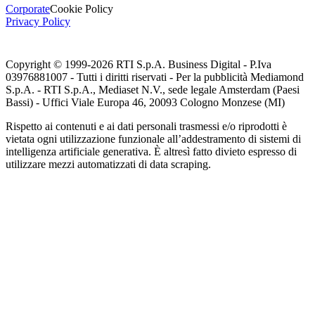
Corporate
Cookie Policy
Privacy Policy
Copyright © 1999-
2026
RTI S.p.A. Business Digital - P.Iva
03976881007 - Tutti i diritti riservati - Per la pubblicità Mediamond
S.p.A. - RTI S.p.A., Mediaset N.V., sede legale Amsterdam (Paesi
Bassi) - Uffici Viale Europa 46, 20093 Cologno Monzese (MI)
Rispetto ai contenuti e ai dati personali trasmessi e/o riprodotti è
vietata ogni utilizzazione funzionale all’addestramento di sistemi di
intelligenza artificiale generativa. È altresì fatto divieto espresso di
utilizzare mezzi automatizzati di data scraping.