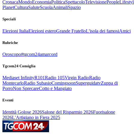
Cronaca
Mondo
Economia
Politica
Spettacolo
Televisione
People
Lifestyl
Planet
Cultura
Salute
Scuola
Animali
Spazio
Speciali
Elezioni Italia
Elezioni estero
Grande Fratello
L'isola dei famosi
Amici
Rubriche
Oroscopo
#tgcom24amarcord
Tgcom24 Consiglia
Mediaset Infinity
R101
Radio 105
Virgin Radio
Radio
Montecarlo
Radio Subasio
Comingsoon
Superguidatv
Zuppa di
Porro
Non Sprecare
Cotto e Mangiato
Eventi
Identità Golose 2026
Salone del Risparmio 2026
Fuorisalone
2026
L'Artigiano in Fiera 2025