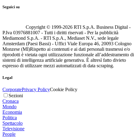
Seguici su
Copyright © 1999-
2026
RTI S.p.A. Business Digital -
P.Iva 03976881007 - Tutti i diritti riservati - Per la pubblicità
Mediamond S.p.A. - RTI S.p.A., Mediaset N.V., sede legale
Amsterdam (Paesi Bassi) - Uffici Viale Europa 46, 20093 Cologno
Monzese (MI)
Rispetto ai contenuti e ai dati personali trasmessi e/o
riprodotti è vietata ogni utilizzazione funzionale all’addestramento di
sistemi di intelligenza artificiale generativa. È altresì fatto divieto
espresso di utilizzare mezzi automatizzati di data scraping.
Legal
Corporate
Privacy Policy
Cookie Policy
Sezioni
Cronaca
Mondo
Economia
Politica
Spettacolo
Televisione
People