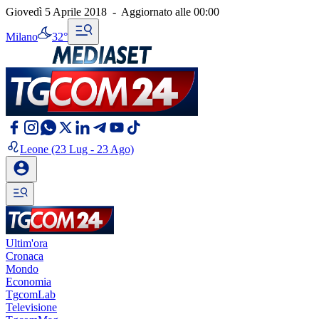
Giovedì 5 Aprile 2018
-
Aggiornato alle
00:00
Milano
32°
Leone
(23 Lug - 23 Ago)
Ultim'ora
Cronaca
Mondo
Economia
TgcomLab
Televisione