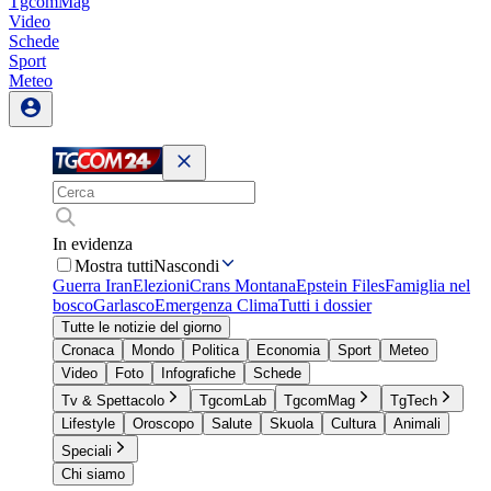
TgcomMag
Video
Schede
Sport
Meteo
In evidenza
Mostra tutti
Nascondi
Guerra Iran
Elezioni
Crans Montana
Epstein Files
Famiglia nel
bosco
Garlasco
Emergenza Clima
Tutti i dossier
Tutte le notizie del giorno
Cronaca
Mondo
Politica
Economia
Sport
Meteo
Video
Foto
Infografiche
Schede
Tv & Spettacolo
TgcomLab
TgcomMag
TgTech
Lifestyle
Oroscopo
Salute
Skuola
Cultura
Animali
Speciali
Chi siamo