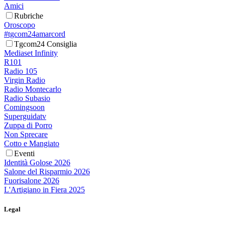
Amici
Rubriche
Oroscopo
#tgcom24amarcord
Tgcom24 Consiglia
Mediaset Infinity
R101
Radio 105
Virgin Radio
Radio Montecarlo
Radio Subasio
Comingsoon
Superguidatv
Zuppa di Porro
Non Sprecare
Cotto e Mangiato
Eventi
Identità Golose 2026
Salone del Risparmio 2026
Fuorisalone 2026
L'Artigiano in Fiera 2025
Legal