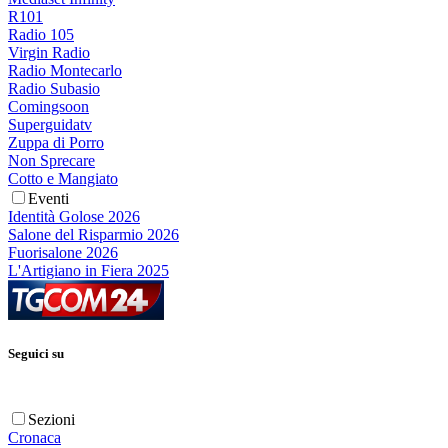
R101
Radio 105
Virgin Radio
Radio Montecarlo
Radio Subasio
Comingsoon
Superguidatv
Zuppa di Porro
Non Sprecare
Cotto e Mangiato
Eventi
Identità Golose 2026
Salone del Risparmio 2026
Fuorisalone 2026
L'Artigiano in Fiera 2025
Seguici su
Sezioni
Cronaca