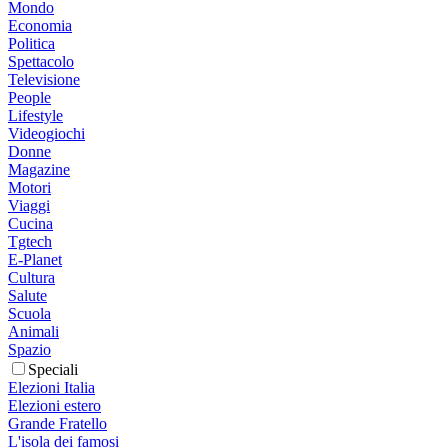
Mondo
Economia
Politica
Spettacolo
Televisione
People
Lifestyle
Videogiochi
Donne
Magazine
Motori
Viaggi
Cucina
Tgtech
E-Planet
Cultura
Salute
Scuola
Animali
Spazio
Speciali
Elezioni Italia
Elezioni estero
Grande Fratello
L'isola dei famosi