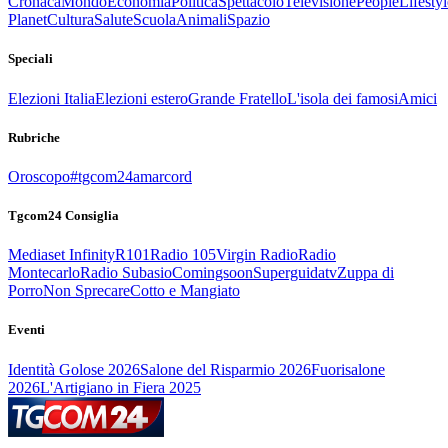
Cronaca
Mondo
Economia
Politica
Spettacolo
Televisione
People
Lifestyl
Planet
Cultura
Salute
Scuola
Animali
Spazio
Speciali
Elezioni Italia
Elezioni estero
Grande Fratello
L'isola dei famosi
Amici
Rubriche
Oroscopo
#tgcom24amarcord
Tgcom24 Consiglia
Mediaset Infinity
R101
Radio 105
Virgin Radio
Radio
Montecarlo
Radio Subasio
Comingsoon
Superguidatv
Zuppa di
Porro
Non Sprecare
Cotto e Mangiato
Eventi
Identità Golose 2026
Salone del Risparmio 2026
Fuorisalone
2026
L'Artigiano in Fiera 2025