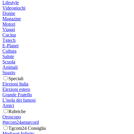
Lifestyle
Videogiochi
Donne
Magazine
Motori
Viaggi
Cucina
Tgtech
E-Planet
Cultura
Salute
Scuola
Animali
Spazio
Speciali
Elezioni Italia
Elezioni estero
Grande Fratello
L'isola dei famosi
Amici
Rubriche
Oroscopo
#tgcom24amarcord
Tgcom24 Consiglia
Mediaset Infinity