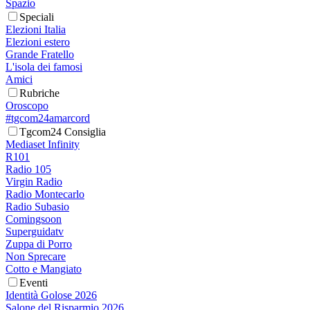
Spazio
Speciali
Elezioni Italia
Elezioni estero
Grande Fratello
L'isola dei famosi
Amici
Rubriche
Oroscopo
#tgcom24amarcord
Tgcom24 Consiglia
Mediaset Infinity
R101
Radio 105
Virgin Radio
Radio Montecarlo
Radio Subasio
Comingsoon
Superguidatv
Zuppa di Porro
Non Sprecare
Cotto e Mangiato
Eventi
Identità Golose 2026
Salone del Risparmio 2026