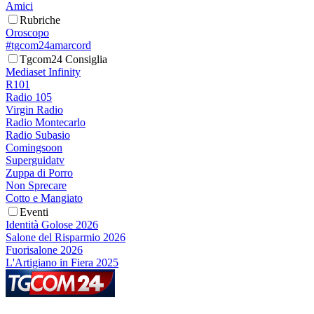
Amici
Rubriche
Oroscopo
#tgcom24amarcord
Tgcom24 Consiglia
Mediaset Infinity
R101
Radio 105
Virgin Radio
Radio Montecarlo
Radio Subasio
Comingsoon
Superguidatv
Zuppa di Porro
Non Sprecare
Cotto e Mangiato
Eventi
Identità Golose 2026
Salone del Risparmio 2026
Fuorisalone 2026
L'Artigiano in Fiera 2025