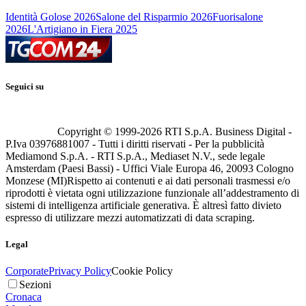
Identità Golose 2026
Salone del Risparmio 2026
Fuorisalone
2026
L'Artigiano in Fiera 2025
Seguici su
Copyright © 1999-
2026
RTI S.p.A. Business Digital -
P.Iva 03976881007 - Tutti i diritti riservati - Per la pubblicità
Mediamond S.p.A. - RTI S.p.A., Mediaset N.V., sede legale
Amsterdam (Paesi Bassi) - Uffici Viale Europa 46, 20093 Cologno
Monzese (MI)
Rispetto ai contenuti e ai dati personali trasmessi e/o
riprodotti è vietata ogni utilizzazione funzionale all’addestramento di
sistemi di intelligenza artificiale generativa. È altresì fatto divieto
espresso di utilizzare mezzi automatizzati di data scraping.
Legal
Corporate
Privacy Policy
Cookie Policy
Sezioni
Cronaca