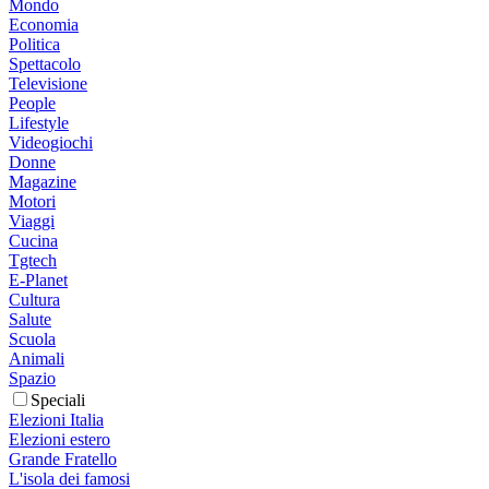
Mondo
Economia
Politica
Spettacolo
Televisione
People
Lifestyle
Videogiochi
Donne
Magazine
Motori
Viaggi
Cucina
Tgtech
E-Planet
Cultura
Salute
Scuola
Animali
Spazio
Speciali
Elezioni Italia
Elezioni estero
Grande Fratello
L'isola dei famosi