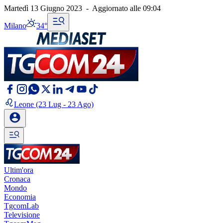
Martedì 13 Giugno 2023
-
Aggiornato alle
09:04
Milano
34°
Leone
(23 Lug - 23 Ago)
Ultim'ora
Cronaca
Mondo
Economia
TgcomLab
Televisione