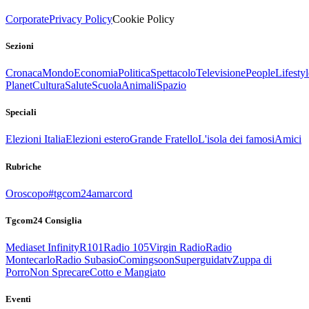
Corporate
Privacy Policy
Cookie Policy
Sezioni
Cronaca
Mondo
Economia
Politica
Spettacolo
Televisione
People
Lifestyl
Planet
Cultura
Salute
Scuola
Animali
Spazio
Speciali
Elezioni Italia
Elezioni estero
Grande Fratello
L'isola dei famosi
Amici
Rubriche
Oroscopo
#tgcom24amarcord
Tgcom24 Consiglia
Mediaset Infinity
R101
Radio 105
Virgin Radio
Radio
Montecarlo
Radio Subasio
Comingsoon
Superguidatv
Zuppa di
Porro
Non Sprecare
Cotto e Mangiato
Eventi