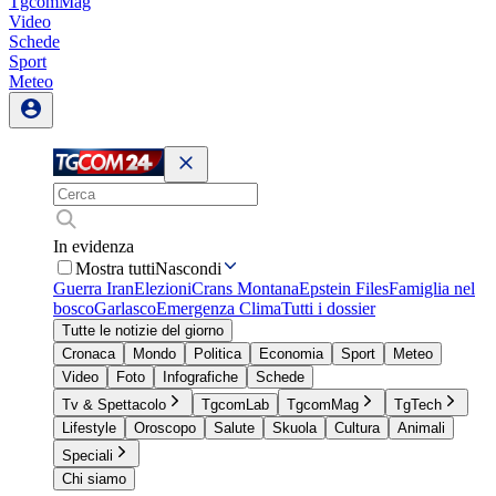
TgcomMag
Video
Schede
Sport
Meteo
In evidenza
Mostra tutti
Nascondi
Guerra Iran
Elezioni
Crans Montana
Epstein Files
Famiglia nel
bosco
Garlasco
Emergenza Clima
Tutti i dossier
Tutte le notizie del giorno
Cronaca
Mondo
Politica
Economia
Sport
Meteo
Video
Foto
Infografiche
Schede
Tv & Spettacolo
TgcomLab
TgcomMag
TgTech
Lifestyle
Oroscopo
Salute
Skuola
Cultura
Animali
Speciali
Chi siamo