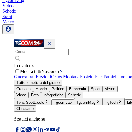
TgcomMag
Video
Schede
Sport
Meteo
In evidenza
Mostra tutti
Nascondi
Guerra Iran
Elezioni
Crans Montana
Epstein Files
Famiglia nel b
Tutte le notizie del giorno
Cronaca
Mondo
Politica
Economia
Sport
Meteo
Video
Foto
Infografiche
Schede
Tv & Spettacolo
TgcomLab
TgcomMag
TgTech
Lif
Chi siamo
Seguici anche su