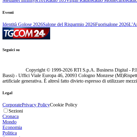
Mediaset Infinity
R101
Radio 105
Virgin Radio
Radio Montecarlo
Radio
Eventi
Identità Golose 2026
Salone del Risparmio 2026
Fuorisalone 2026
L'Ar
Seguici su
Copyright © 1999-
2026
RTI S.p.A. Business Digital - P.I
Bassi) - Uffici Viale Europa 46, 20093 Cologno Monzese (MI)
Rispett
artificiale generativa. È altresì fatto divieto espresso di utilizzare mez
Legal
Corporate
Privacy Policy
Cookie Policy
Sezioni
Cronaca
Mondo
Economia
Politica