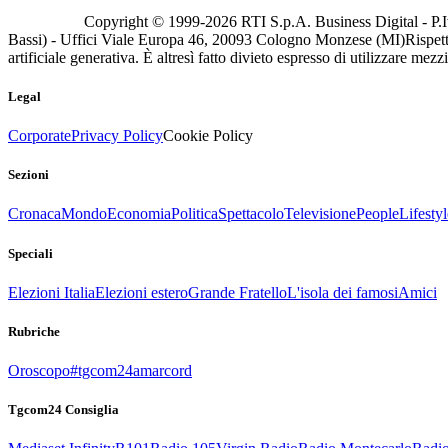
Copyright © 1999-
2026
RTI S.p.A. Business Digital - P.I
Bassi) - Uffici Viale Europa 46, 20093 Cologno Monzese (MI)
Rispett
artificiale generativa. È altresì fatto divieto espresso di utilizzare mez
Legal
Corporate
Privacy Policy
Cookie Policy
Sezioni
Cronaca
Mondo
Economia
Politica
Spettacolo
Televisione
People
Lifestyl
Speciali
Elezioni Italia
Elezioni estero
Grande Fratello
L'isola dei famosi
Amici
Rubriche
Oroscopo
#tgcom24amarcord
Tgcom24 Consiglia