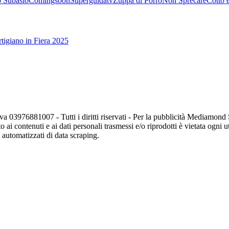
 Subasio
Comingsoon
Superguidatv
Zuppa di Porro
Non Sprecare
Cotto 
tigiano in Fiera 2025
va 03976881007 - Tutti i diritti riservati - Per la pubblicità Mediamon
o ai contenuti e ai dati personali trasmessi e/o riprodotti è vietata ogni 
zi automatizzati di data scraping.