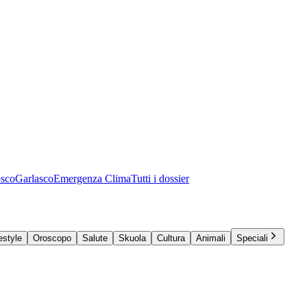
osco
Garlasco
Emergenza Clima
Tutti i dossier
estyle
Oroscopo
Salute
Skuola
Cultura
Animali
Speciali