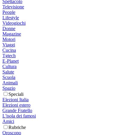
Spettacolo
Televisione
People
Lifestyle
Videogiochi
Donne
Magazine
Motori
Viaggi
Cucina
Tgtech
E-Planet
Cultura
Salute
Scuola
Animali
Spazio
Speciali
Elezioni Italia
Elezioni estero
Grande Fratello
L'isola dei famosi
Amici
Rubriche
Oroscopo