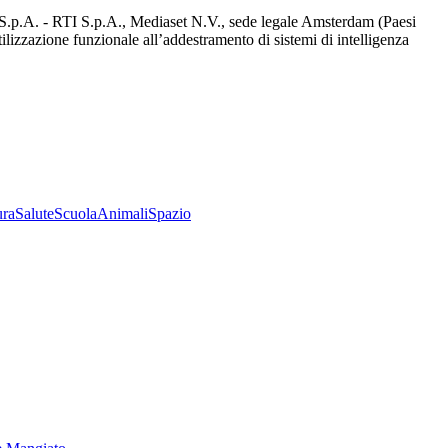
d S.p.A. - RTI S.p.A., Mediaset N.V., sede legale Amsterdam (Paesi
utilizzazione funzionale all’addestramento di sistemi di intelligenza
ura
Salute
Scuola
Animali
Spazio