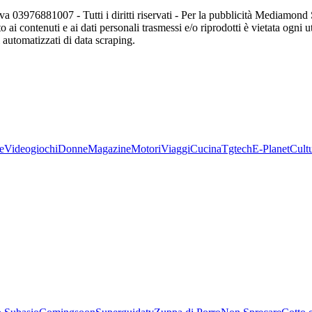
va 03976881007 - Tutti i diritti riservati - Per la pubblicità Mediamon
o ai contenuti e ai dati personali trasmessi e/o riprodotti è vietata ogni 
zi automatizzati di data scraping.
e
Videogiochi
Donne
Magazine
Motori
Viaggi
Cucina
Tgtech
E-Planet
Cult