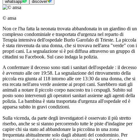
whatsapp
discover
© ansa
Non ce l'ha fatta la neonata trovata abbandonata in un giardino di un
complesso condominiale e trasportata d'urgenza nel reparto di
Terapia intensiva dell'ospedale Burlo Garofalo di Trieste. La piccola
è stata rinvenuta da una donna, che si trovava nell'area "verde" con i
propri cani. La segnalazione si è poi diffusa attraverso un gruppo di
cittadini su Facebook. Sul caso indaga la polizia.
A confermare il decesso sono stati i sanitari dell'ospedale : il decesso
è avvenuto alle ore 19:58. La segnalazione del ritrovamento della
piccola era giunta al 118 intorno alle ore 13:30 da una donna, che si
era recata nell'area verde assieme ai propri cani. Sarebbero stati gli
animali a notare il piccolo corpo nascosto tra i cespugli. Subito sul
posto sono intervenuti gli operatori sanitari assieme agli agenti della
polizia. La bambina è stata trasportata d'urgenza all'ospedale ed è
apparsa subito in gravi condizioni.
Sulla vicenda, da parte degli investigatori è osservato il più stretto
riserbo, anche se si stanno percorrendo tutte le piste d'indagine per
capire chi sia stato ad abbandonare la piccolina in una zona
frequentata abitualmente solo dagli abitanti del condominio. Per