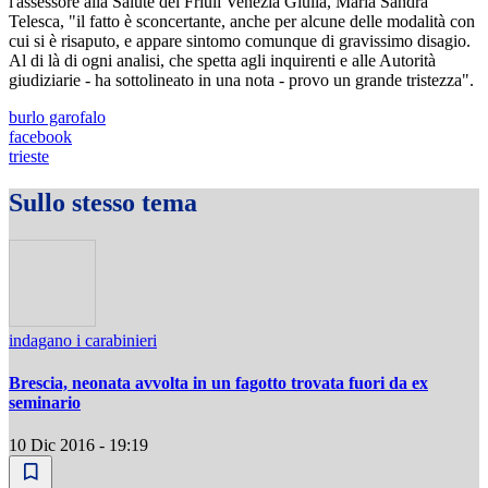
l'assessore alla Salute del Friuli Venezia Giulia, Maria Sandra
Telesca, "il fatto è sconcertante, anche per alcune delle modalità con
cui si è risaputo, e appare sintomo comunque di gravissimo disagio.
Al di là di ogni analisi, che spetta agli inquirenti e alle Autorità
giudiziarie - ha sottolineato in una nota - provo un grande tristezza".
burlo garofalo
facebook
trieste
Sullo stesso tema
indagano i carabinieri
Brescia, neonata avvolta in un fagotto trovata fuori da ex
seminario
10 Dic 2016 - 19:19