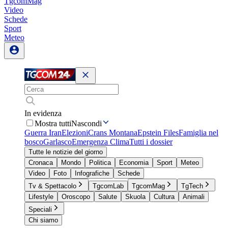
TgcomMag
Video
Schede
Sport
Meteo
In evidenza
Mostra tutti
Nascondi
Guerra Iran
Elezioni
Crans Montana
Epstein Files
Famiglia nel
bosco
Garlasco
Emergenza Clima
Tutti i dossier
Tutte le notizie del giorno
Cronaca
Mondo
Politica
Economia
Sport
Meteo
Video
Foto
Infografiche
Schede
Tv & Spettacolo
TgcomLab
TgcomMag
TgTech
Lifestyle
Oroscopo
Salute
Skuola
Cultura
Animali
Speciali
Chi siamo