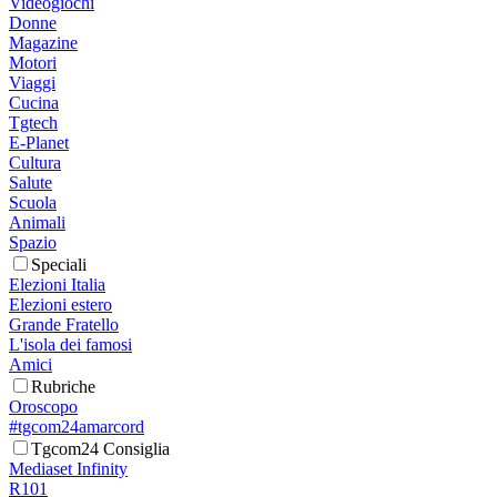
Videogiochi
Donne
Magazine
Motori
Viaggi
Cucina
Tgtech
E-Planet
Cultura
Salute
Scuola
Animali
Spazio
Speciali
Elezioni Italia
Elezioni estero
Grande Fratello
L'isola dei famosi
Amici
Rubriche
Oroscopo
#tgcom24amarcord
Tgcom24 Consiglia
Mediaset Infinity
R101