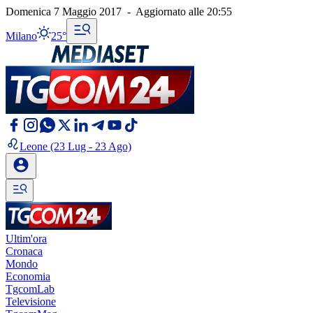
Domenica 7 Maggio 2017
-
Aggiornato alle
20:55
Milano
25°
Leone
(23 Lug - 23 Ago)
Ultim'ora
Cronaca
Mondo
Economia
TgcomLab
Televisione