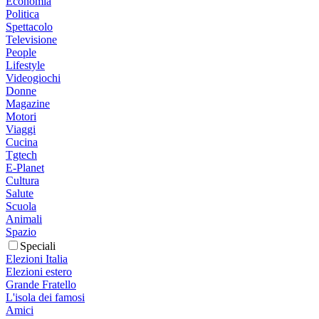
Economia
Politica
Spettacolo
Televisione
People
Lifestyle
Videogiochi
Donne
Magazine
Motori
Viaggi
Cucina
Tgtech
E-Planet
Cultura
Salute
Scuola
Animali
Spazio
Speciali
Elezioni Italia
Elezioni estero
Grande Fratello
L'isola dei famosi
Amici