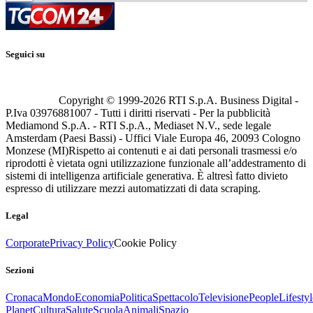
Seguici su
Copyright © 1999-
2026
RTI S.p.A. Business Digital -
P.Iva 03976881007 - Tutti i diritti riservati - Per la pubblicità
Mediamond S.p.A. - RTI S.p.A., Mediaset N.V., sede legale
Amsterdam (Paesi Bassi) - Uffici Viale Europa 46, 20093 Cologno
Monzese (MI)
Rispetto ai contenuti e ai dati personali trasmessi e/o
riprodotti è vietata ogni utilizzazione funzionale all’addestramento di
sistemi di intelligenza artificiale generativa. È altresì fatto divieto
espresso di utilizzare mezzi automatizzati di data scraping.
Legal
Corporate
Privacy Policy
Cookie Policy
Sezioni
Cronaca
Mondo
Economia
Politica
Spettacolo
Televisione
People
Lifestyl
Planet
Cultura
Salute
Scuola
Animali
Spazio