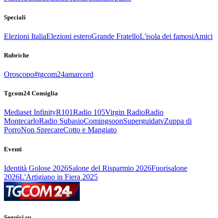
Speciali
Elezioni Italia
Elezioni estero
Grande Fratello
L'isola dei famosi
Amici
Rubriche
Oroscopo
#tgcom24amarcord
Tgcom24 Consiglia
Mediaset Infinity
R101
Radio 105
Virgin Radio
Radio
Montecarlo
Radio Subasio
Comingsoon
Superguidatv
Zuppa di
Porro
Non Sprecare
Cotto e Mangiato
Eventi
Identità Golose 2026
Salone del Risparmio 2026
Fuorisalone
2026
L'Artigiano in Fiera 2025
Seguici su