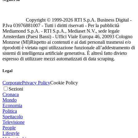
Copyright © 1999-
2026
RTI S.p.A. Business Digital -
P.Iva 03976881007 - Tutti i diritti riservati - Per la pubblicità
Mediamond S.p.A. - RTI S.p.A., Mediaset N.V., sede legale
Amsterdam (Paesi Bassi) - Uffici Viale Europa 46, 20093 Cologno
Monzese (MI)
Rispetto ai contenuti e ai dati personali trasmessi e/o
riprodotti è vietata ogni utilizzazione funzionale all’addestramento di
sistemi di intelligenza artificiale generativa. È altresì fatto divieto
espresso di utilizzare mezzi automatizzati di data scraping.
Legal
Corporate
Privacy Policy
Cookie Policy
Sezioni
Cronaca
Mondo
Economia
Politica
Spettacolo
Televisione
People
Lifestyle