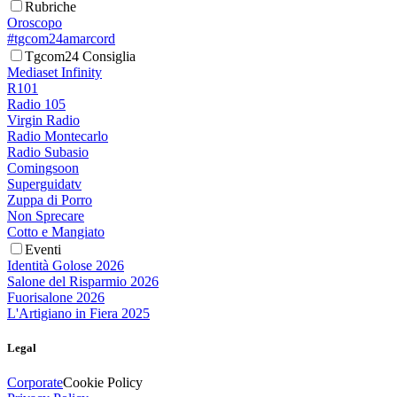
Rubriche
Oroscopo
#tgcom24amarcord
Tgcom24 Consiglia
Mediaset Infinity
R101
Radio 105
Virgin Radio
Radio Montecarlo
Radio Subasio
Comingsoon
Superguidatv
Zuppa di Porro
Non Sprecare
Cotto e Mangiato
Eventi
Identità Golose 2026
Salone del Risparmio 2026
Fuorisalone 2026
L'Artigiano in Fiera 2025
Legal
Corporate
Cookie Policy