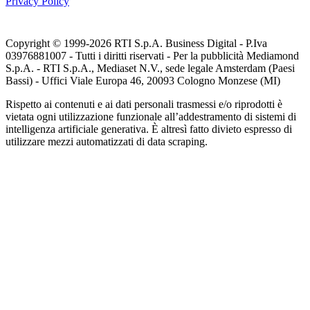
Privacy Policy
Copyright © 1999-
2026
RTI S.p.A. Business Digital - P.Iva
03976881007 - Tutti i diritti riservati - Per la pubblicità Mediamond
S.p.A. - RTI S.p.A., Mediaset N.V., sede legale Amsterdam (Paesi
Bassi) - Uffici Viale Europa 46, 20093 Cologno Monzese (MI)
Rispetto ai contenuti e ai dati personali trasmessi e/o riprodotti è
vietata ogni utilizzazione funzionale all’addestramento di sistemi di
intelligenza artificiale generativa. È altresì fatto divieto espresso di
utilizzare mezzi automatizzati di data scraping.