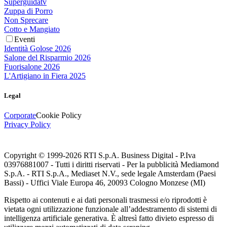
Superguidatv
Zuppa di Porro
Non Sprecare
Cotto e Mangiato
Eventi
Identità Golose 2026
Salone del Risparmio 2026
Fuorisalone 2026
L'Artigiano in Fiera 2025
Legal
Corporate
Cookie Policy
Privacy Policy
Copyright © 1999-
2026
RTI S.p.A. Business Digital - P.Iva
03976881007 - Tutti i diritti riservati - Per la pubblicità Mediamond
S.p.A. - RTI S.p.A., Mediaset N.V., sede legale Amsterdam (Paesi
Bassi) - Uffici Viale Europa 46, 20093 Cologno Monzese (MI)
Rispetto ai contenuti e ai dati personali trasmessi e/o riprodotti è
vietata ogni utilizzazione funzionale all’addestramento di sistemi di
intelligenza artificiale generativa. È altresì fatto divieto espresso di