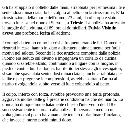
Gli ha strappato il coltello dalle mani, arrabbiata per l'ennesima lite e
sentendosi minacciata, lo ha colpito al petto con la stessa arma. E' la
ricostruzione della morte dell'uomo, 73 anni, il cui corpo è stato
trovato in casa nel rione di Servola, a
Trieste
. La polizia ha arrestato
la moglie della vittima, di 69, ora ai domiciliari.
Fulvio Visintin
aveva
una profonda
ferita
all'addome.
I coniugi da tempo erano in crisi e frequenti erano le liti. Domenica,
rientrati in casa, hanno iniziato a discutere animatamente per futili
motivi nel salotto. Secondo la ricostruzione compiuta dalla polizia,
l'uomo era seduto sul divano e impugnava un coltello da cucina,
quando si sarebbe alzato, continuando a litigare con la moglie, in
piedi davanti a lui. La donna, ha riferito lei stessa agli investigatori,
si sarebbe spaventata sentendosi minacciata e, anche arrabbiata per
la lite e per pregresse incomprensioni, avrebbe sottratto l'arma al
marito rivolgendola subito verso di lui e colpendolo al petto.
Il colpo, inferto con forza, avrebbe provocato una ferita profonda,
aggravata inoltre dalle già precarie condizioni fisiche del marito. La
donna ha dunque immediatamente chiesto l'intervento del 118 e
successivamente telefonato alla polizia. Il personale medico una
volta giunto sul posto ha vanamente tentato di rianimare l'anziano,
che invece e' morto pochi minuti dopo.