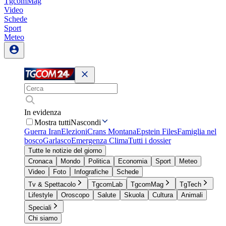
TgcomMag
Video
Schede
Sport
Meteo
In evidenza
Mostra tutti
Nascondi
Guerra Iran
Elezioni
Crans Montana
Epstein Files
Famiglia nel
bosco
Garlasco
Emergenza Clima
Tutti i dossier
Tutte le notizie del giorno
Cronaca
Mondo
Politica
Economia
Sport
Meteo
Video
Foto
Infografiche
Schede
Tv & Spettacolo
TgcomLab
TgcomMag
TgTech
Lifestyle
Oroscopo
Salute
Skuola
Cultura
Animali
Speciali
Chi siamo