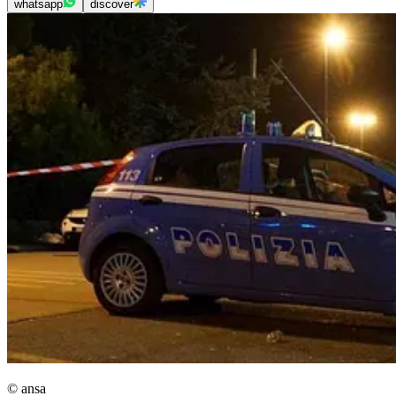
whatsapp
discover
© ansa