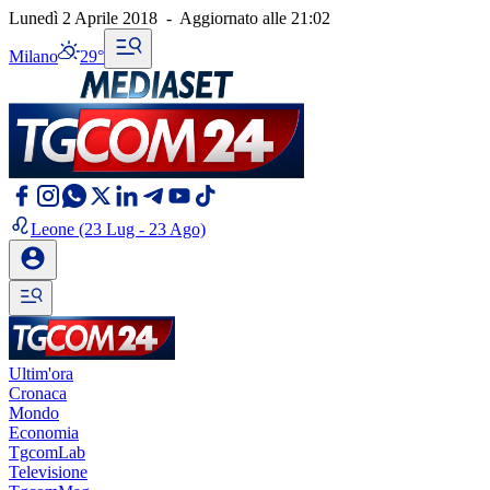
Lunedì 2 Aprile 2018
-
Aggiornato alle
21:02
Milano
29°
Leone
(23 Lug - 23 Ago)
Ultim'ora
Cronaca
Mondo
Economia
TgcomLab
Televisione