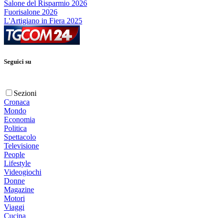
Salone del Risparmio 2026
Fuorisalone 2026
L'Artigiano in Fiera 2025
Seguici su
Sezioni
Cronaca
Mondo
Economia
Politica
Spettacolo
Televisione
People
Lifestyle
Videogiochi
Donne
Magazine
Motori
Viaggi
Cucina