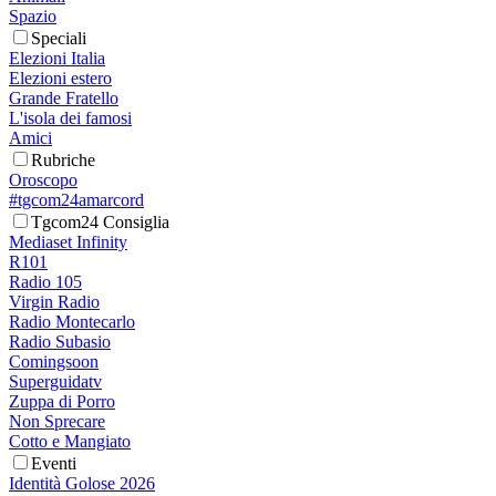
Spazio
Speciali
Elezioni Italia
Elezioni estero
Grande Fratello
L'isola dei famosi
Amici
Rubriche
Oroscopo
#tgcom24amarcord
Tgcom24 Consiglia
Mediaset Infinity
R101
Radio 105
Virgin Radio
Radio Montecarlo
Radio Subasio
Comingsoon
Superguidatv
Zuppa di Porro
Non Sprecare
Cotto e Mangiato
Eventi
Identità Golose 2026