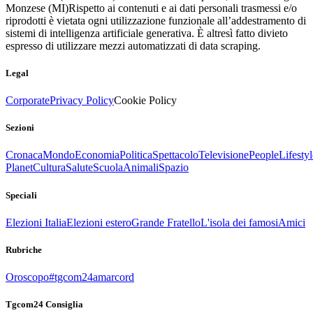
Monzese (MI)
Rispetto ai contenuti e ai dati personali trasmessi e/o
riprodotti è vietata ogni utilizzazione funzionale all’addestramento di
sistemi di intelligenza artificiale generativa. È altresì fatto divieto
espresso di utilizzare mezzi automatizzati di data scraping.
Legal
Corporate
Privacy Policy
Cookie Policy
Sezioni
Cronaca
Mondo
Economia
Politica
Spettacolo
Televisione
People
Lifestyl
Planet
Cultura
Salute
Scuola
Animali
Spazio
Speciali
Elezioni Italia
Elezioni estero
Grande Fratello
L'isola dei famosi
Amici
Rubriche
Oroscopo
#tgcom24amarcord
Tgcom24 Consiglia