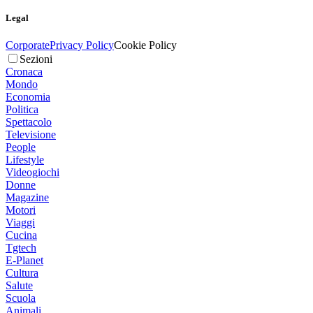
Legal
Corporate
Privacy Policy
Cookie Policy
Sezioni
Cronaca
Mondo
Economia
Politica
Spettacolo
Televisione
People
Lifestyle
Videogiochi
Donne
Magazine
Motori
Viaggi
Cucina
Tgtech
E-Planet
Cultura
Salute
Scuola
Animali