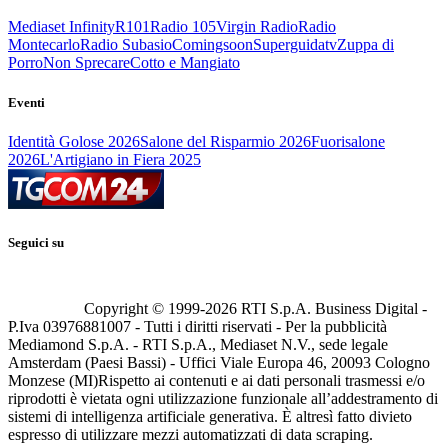
Mediaset Infinity
R101
Radio 105
Virgin Radio
Radio
Montecarlo
Radio Subasio
Comingsoon
Superguidatv
Zuppa di
Porro
Non Sprecare
Cotto e Mangiato
Eventi
Identità Golose 2026
Salone del Risparmio 2026
Fuorisalone
2026
L'Artigiano in Fiera 2025
Seguici su
Copyright © 1999-
2026
RTI S.p.A. Business Digital -
P.Iva 03976881007 - Tutti i diritti riservati - Per la pubblicità
Mediamond S.p.A. - RTI S.p.A., Mediaset N.V., sede legale
Amsterdam (Paesi Bassi) - Uffici Viale Europa 46, 20093 Cologno
Monzese (MI)
Rispetto ai contenuti e ai dati personali trasmessi e/o
riprodotti è vietata ogni utilizzazione funzionale all’addestramento di
sistemi di intelligenza artificiale generativa. È altresì fatto divieto
espresso di utilizzare mezzi automatizzati di data scraping.