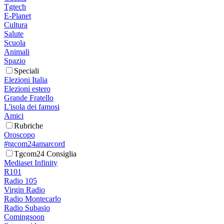
Tgtech
E-Planet
Cultura
Salute
Scuola
Animali
Spazio
Speciali
Elezioni Italia
Elezioni estero
Grande Fratello
L'isola dei famosi
Amici
Rubriche
Oroscopo
#tgcom24amarcord
Tgcom24 Consiglia
Mediaset Infinity
R101
Radio 105
Virgin Radio
Radio Montecarlo
Radio Subasio
Comingsoon