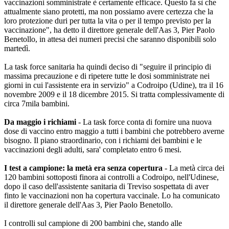
vaccinazioni somministrate è certamente efficace. Questo fa sì che
attualmente siano protetti, ma non possiamo avere certezza che la
loro protezione duri per tutta la vita o per il tempo previsto per la
vaccinazione", ha detto il direttore generale dell'Aas 3, Pier Paolo
Benetollo, in attesa dei numeri precisi che saranno disponibili solo
martedì.
La task force sanitaria ha quindi deciso di "seguire il principio di
massima precauzione e di ripetere tutte le dosi somministrate nei
giorni in cui l'assistente era in servizio" a Codroipo (Udine), tra il 16
novembre 2009 e il 18 dicembre 2015. Si tratta complessivamente di
circa 7mila bambini.
Da maggio i richiami
- La task force conta di fornire una nuova
dose di vaccino entro maggio a tutti i bambini che potrebbero averne
bisogno. Il piano straordinario, con i richiami dei bambini e le
vaccinazioni degli adulti, sara' completato entro 6 mesi.
I test a campione: la metà era senza copertura
- La metà circa dei
120 bambini sottoposti finora ai controlli a Codroipo, nell'Udinese,
dopo il caso dell'assistente sanitaria di Treviso sospettata di aver
finto le vaccinazioni non ha copertura vaccinale. Lo ha comunicato
il direttore generale dell'Aas 3, Pier Paolo Benetollo.
I controlli sul campione di 200 bambini che, stando alle