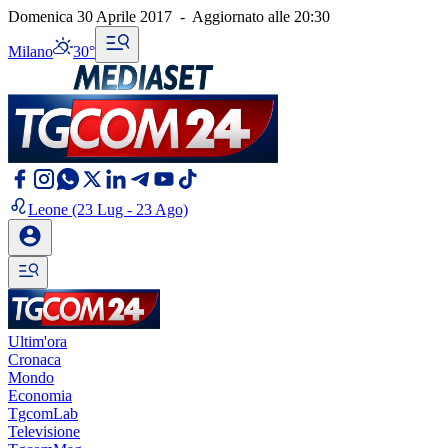
Domenica 30 Aprile 2017
-
Aggiornato alle
20:30
Milano
30°
Leone
(23 Lug - 23 Ago)
Ultim'ora
Cronaca
Mondo
Economia
TgcomLab
Televisione