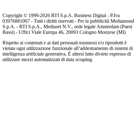
Copyright © 1999-
2026
RTI S.p.A. Business Digital - P.Iva
03976881007 - Tutti i diritti riservati - Per la pubblicità Mediamond
S.p.A. - RTI S.p.A., Mediaset N.V., sede legale Amsterdam (Paesi
Bassi) - Uffici Viale Europa 46, 20093 Cologno Monzese (MI)
Rispetto ai contenuti e ai dati personali trasmessi e/o riprodotti è
vietata ogni utilizzazione funzionale all’addestramento di sistemi di
intelligenza artificiale generativa. È altresì fatto divieto espresso di
utilizzare mezzi automatizzati di data scraping.