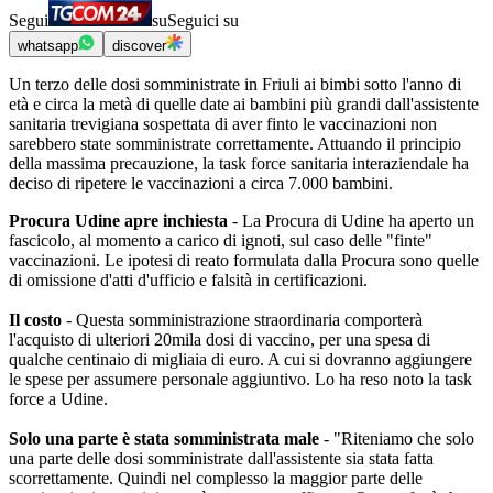
Segui
su
Seguici su
whatsapp
discover
Un terzo delle dosi somministrate in Friuli ai bimbi sotto l'anno di
età e circa la metà di quelle date ai bambini più grandi dall'assistente
sanitaria trevigiana sospettata di aver finto le vaccinazioni non
sarebbero state somministrate correttamente. Attuando il principio
della massima precauzione, la task force sanitaria interaziendale ha
deciso di ripetere le vaccinazioni a circa 7.000 bambini.
Procura Udine apre inchiesta
- La Procura di Udine ha aperto un
fascicolo, al momento a carico di ignoti, sul caso delle "finte"
vaccinazioni. Le ipotesi di reato formulata dalla Procura sono quelle
di omissione d'atti d'ufficio e falsità in certificazioni.
Il costo
- Questa somministrazione straordinaria comporterà
l'acquisto di ulteriori 20mila dosi di vaccino, per una spesa di
qualche centinaio di migliaia di euro. A cui si dovranno aggiungere
le spese per assumere personale aggiuntivo. Lo ha reso noto la task
force a Udine.
Solo una parte è stata somministrata male
- "Riteniamo che solo
una parte delle dosi somministrate dall'assistente sia stata fatta
scorrettamente. Quindi nel complesso la maggior parte delle