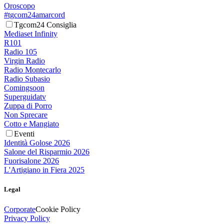
Oroscopo
#tgcom24amarcord
Tgcom24 Consiglia
Mediaset Infinity
R101
Radio 105
Virgin Radio
Radio Montecarlo
Radio Subasio
Comingsoon
Superguidatv
Zuppa di Porro
Non Sprecare
Cotto e Mangiato
Eventi
Identità Golose 2026
Salone del Risparmio 2026
Fuorisalone 2026
L'Artigiano in Fiera 2025
Legal
Corporate
Cookie Policy
Privacy Policy