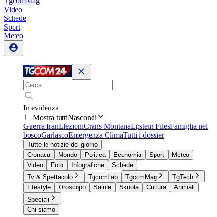
TgcomMag
Video
Schede
Sport
Meteo
In evidenza
Mostra tutti
Nascondi
Guerra Iran
Elezioni
Crans Montana
Epstein Files
Famiglia nel
bosco
Garlasco
Emergenza Clima
Tutti i dossier
Tutte le notizie del giorno
Cronaca
Mondo
Politica
Economia
Sport
Meteo
Video
Foto
Infografiche
Schede
Tv & Spettacolo
TgcomLab
TgcomMag
TgTech
Lifestyle
Oroscopo
Salute
Skuola
Cultura
Animali
Speciali
Chi siamo