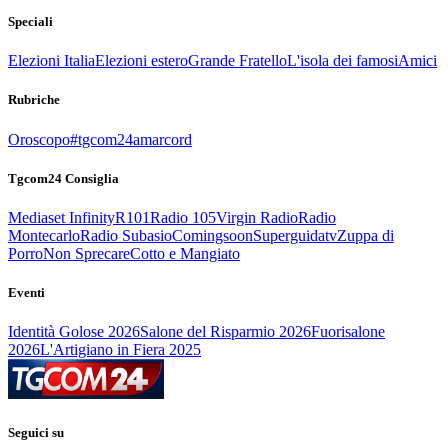
Speciali
Elezioni Italia
Elezioni estero
Grande Fratello
L'isola dei famosi
Amici
Rubriche
Oroscopo
#tgcom24amarcord
Tgcom24 Consiglia
Mediaset Infinity
R101
Radio 105
Virgin Radio
Radio
Montecarlo
Radio Subasio
Comingsoon
Superguidatv
Zuppa di
Porro
Non Sprecare
Cotto e Mangiato
Eventi
Identità Golose 2026
Salone del Risparmio 2026
Fuorisalone
2026
L'Artigiano in Fiera 2025
Seguici su