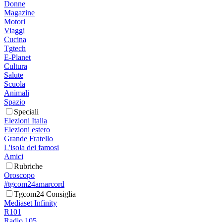
Donne
Magazine
Motori
Viaggi
Cucina
Tgtech
E-Planet
Cultura
Salute
Scuola
Animali
Spazio
Speciali
Elezioni Italia
Elezioni estero
Grande Fratello
L'isola dei famosi
Amici
Rubriche
Oroscopo
#tgcom24amarcord
Tgcom24 Consiglia
Mediaset Infinity
R101
Radio 105