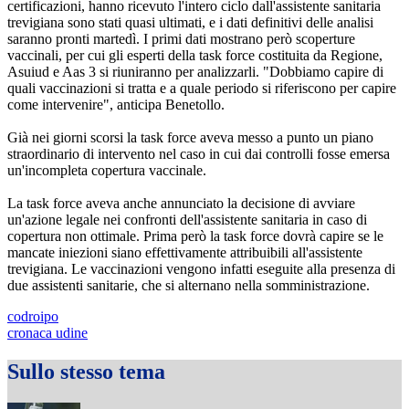
certificazioni, hanno ricevuto l'intero ciclo dall'assistente sanitaria
trevigiana sono stati quasi ultimati, e i dati definitivi delle analisi
saranno pronti martedì. I primi dati mostrano però scoperture
vaccinali, per cui gli esperti della task force costituita da Regione,
Asuiud e Aas 3 si riuniranno per analizzarli. "Dobbiamo capire di
quali vaccinazioni si tratta e a quale periodo si riferiscono per capire
come intervenire", anticipa Benetollo.
Già nei giorni scorsi la task force aveva messo a punto un piano
straordinario di intervento nel caso in cui dai controlli fosse emersa
un'incompleta copertura vaccinale.
La task force aveva anche annunciato la decisione di avviare
un'azione legale nei confronti dell'assistente sanitaria in caso di
copertura non ottimale. Prima però la task force dovrà capire se le
mancate iniezioni siano effettivamente attribuibili all'assistente
trevigiana. Le vaccinazioni vengono infatti eseguite alla presenza di
due assistenti sanitarie, che si alternano nella somministrazione.
codroipo
cronaca udine
Sullo stesso tema