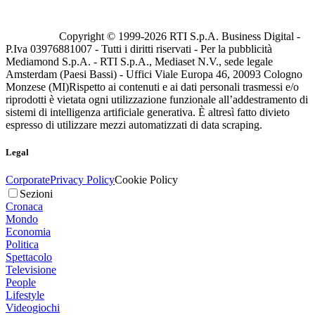
Copyright © 1999-
2026
RTI S.p.A. Business Digital -
P.Iva 03976881007 - Tutti i diritti riservati - Per la pubblicità
Mediamond S.p.A. - RTI S.p.A., Mediaset N.V., sede legale
Amsterdam (Paesi Bassi) - Uffici Viale Europa 46, 20093 Cologno
Monzese (MI)
Rispetto ai contenuti e ai dati personali trasmessi e/o
riprodotti è vietata ogni utilizzazione funzionale all’addestramento di
sistemi di intelligenza artificiale generativa. È altresì fatto divieto
espresso di utilizzare mezzi automatizzati di data scraping.
Legal
Corporate
Privacy Policy
Cookie Policy
Sezioni
Cronaca
Mondo
Economia
Politica
Spettacolo
Televisione
People
Lifestyle
Videogiochi