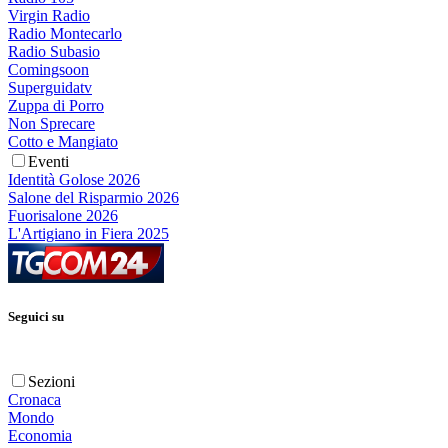
Virgin Radio
Radio Montecarlo
Radio Subasio
Comingsoon
Superguidatv
Zuppa di Porro
Non Sprecare
Cotto e Mangiato
Eventi
Identità Golose 2026
Salone del Risparmio 2026
Fuorisalone 2026
L'Artigiano in Fiera 2025
Seguici su
Sezioni
Cronaca
Mondo
Economia