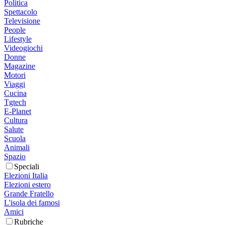
Politica
Spettacolo
Televisione
People
Lifestyle
Videogiochi
Donne
Magazine
Motori
Viaggi
Cucina
Tgtech
E-Planet
Cultura
Salute
Scuola
Animali
Spazio
Speciali
Elezioni Italia
Elezioni estero
Grande Fratello
L'isola dei famosi
Amici
Rubriche