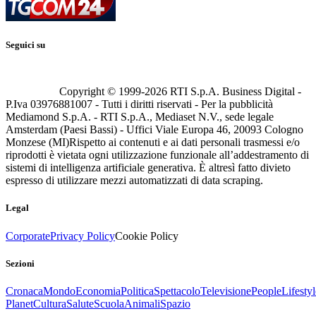
Seguici su
Copyright © 1999-
2026
RTI S.p.A. Business Digital -
P.Iva 03976881007 - Tutti i diritti riservati - Per la pubblicità
Mediamond S.p.A. - RTI S.p.A., Mediaset N.V., sede legale
Amsterdam (Paesi Bassi) - Uffici Viale Europa 46, 20093 Cologno
Monzese (MI)
Rispetto ai contenuti e ai dati personali trasmessi e/o
riprodotti è vietata ogni utilizzazione funzionale all’addestramento di
sistemi di intelligenza artificiale generativa. È altresì fatto divieto
espresso di utilizzare mezzi automatizzati di data scraping.
Legal
Corporate
Privacy Policy
Cookie Policy
Sezioni
Cronaca
Mondo
Economia
Politica
Spettacolo
Televisione
People
Lifestyl
Planet
Cultura
Salute
Scuola
Animali
Spazio